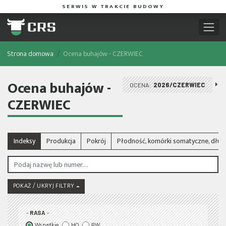
SERWIS W TRAKCIE BUDOWY
Strona domowa
Ocena buhajów - CZERWIEC
Ocena buhajów -
OCENA:
2026/CZERWIEC
CZERWIEC
Indeksy
Produkcja
Pokrój
Płodność, komórki somatyczne, dłu
POKAŻ / UKRYJ FILTRY
RASA
Wszystkie
HO
RW