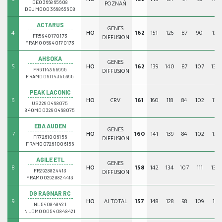
POZNAŃ
DE0366865608
DEUM000366865608
ACTARUS
GENES
4
HO
162
151
126
87
90
121
DIFFUSION
FR5940170173
FRAM005940170173
AHSOKA
GENES
5
HO
162
139
140
87
107
130
DIFFUSION
FR6114355995
FRAM006114355995
PEAK LACONIC
6
HO
CRV
161
160
118
84
102
114
US3290468075
840M003290468075
EBA AUDEN
GENES
7
HO
160
141
139
84
102
136
DIFFUSION
FR7261006156
FRAM007261006156
AGILE ETL
GENES
8
HO
158
142
134
107
111
130
DIFFUSION
FR2928824413
FRAM002928824413
DG RAGNAR RC
9
HO
AI TOTAL
157
148
128
98
109
116
NL540848421
NLDM000540848421