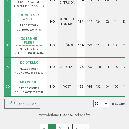
16
HO
154
133
135
84
109
129
DIFFUSION
FR4403437445
FRAM004403437445
DG CHEY SEA
XENETICA
4198 ET
17
HO
154
147
124
92
111
102
FONTAO
NL607741984
NLDM000607741984
3STAR MB
FLEUR
18
HO
PHÖNIX
154
150
123
93
105
115
NL691859404
NLDM000691859404
DG OTELLO
19
HO
AI TOTAL
154
150
128
111
107
125
NL928556957
NLDM000928556957
SNAPSHOT
20
HO
VOST
153
144
132
104
103
113
DE0366593139
DEUM000366593139
Zapisz dane
na stronę
Wyświetlone
1-20
z
63
rekordów.
«
1
2
3
4
»