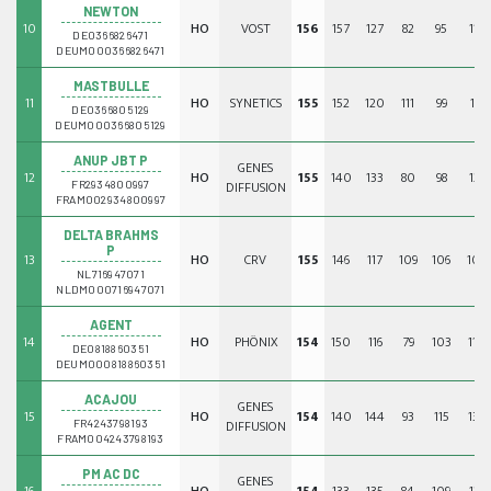
NEWTON
10
HO
VOST
156
157
127
82
95
113
DE0366826471
DEUM000366826471
MASTBULLE
11
HO
SYNETICS
155
152
120
111
99
118
DE0366805129
DEUM000366805129
ANUP JBT P
GENES
12
HO
155
140
133
80
98
129
DIFFUSION
FR2934800997
FRAM002934800997
DELTA BRAHMS
P
13
HO
CRV
155
146
117
109
106
102
NL716947071
NLDM000716947071
AGENT
14
HO
PHÖNIX
154
150
116
79
103
110
DE0818860351
DEUM000818860351
ACAJOU
GENES
15
HO
154
140
144
93
115
137
DIFFUSION
FR4243798193
FRAM004243798193
PM AC DC
GENES