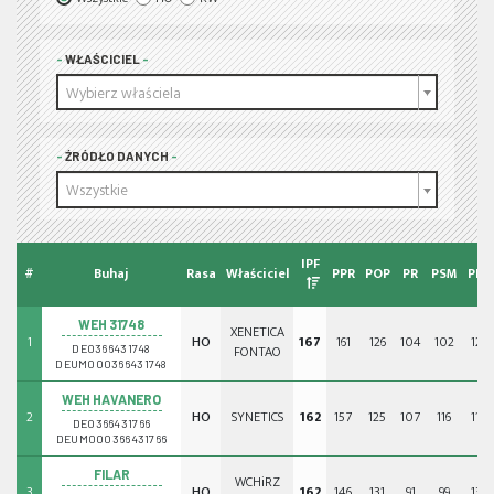
WŁAŚCICIEL
Wybierz właściela
ŹRÓDŁO DANYCH
Wszystkie
IPF
#
Buhaj
Rasa
Właściciel
PPR
POP
PR
PSM
PNR
WEH 31748
XENETICA
1
HO
167
161
126
104
102
122
FONTAO
DE0366431748
DEUM000366431748
WEH HAVANERO
2
HO
SYNETICS
162
157
125
107
116
110
DE0366431766
DEUM000366431766
FILAR
WCHiRZ
3
HO
162
146
131
91
99
133