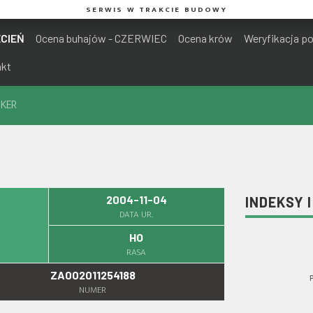
SERWIS W TRAKCIE BUDOWY
ECIEŃ
Ocena buhajów - CZERWIEC
Ocena krów
Weryfikacja p
akt
IKER
2004-11-04
INDEKSY 
DATA UR.
HO
RASA
ZA002011254188
NUMER