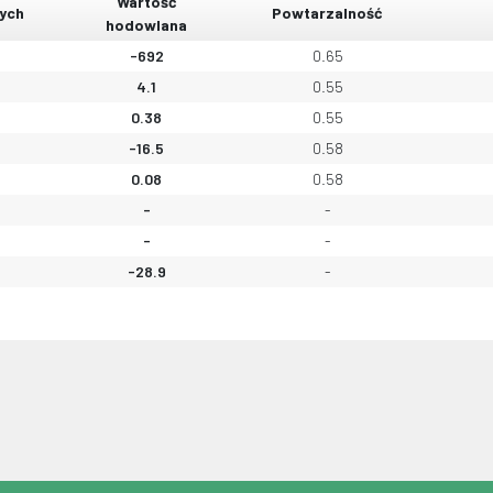
Wartość
ych
Powtarzalność
hodowlana
-692
0.65
4.1
0.55
0.38
0.55
-16.5
0.58
0.08
0.58
-
-
-
-
-28.9
-