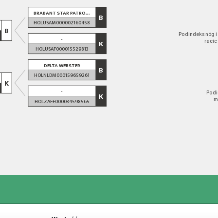
BRABANT STAR PATRO...
B
HOLUSAM000002160458
B
Podindeks nóg i
-
racic
K
HOLUSAF000015529813
DELTA WEBSTER
B
HOLNLDM000159659261
K
-
Podi
K
m
HOLZAFF000034598565