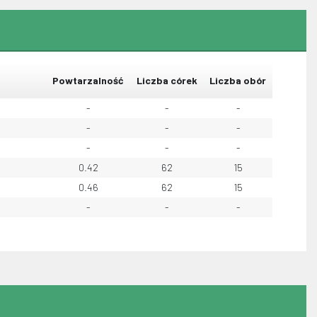
Powtarzalność
Liczba córek
Liczba obór
-
-
-
-
-
-
-
-
-
0.42
62
15
0.46
62
15
-
-
-