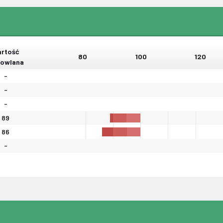
rtość
80
100
120
owlana
-
-
-
89
86
-