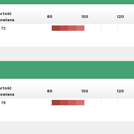
rtość
80
100
120
owlana
72
rtość
80
100
120
owlana
78