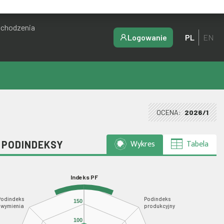
ochodzenia
Logowanie
PL
EN
OCENA:
2026/1
Wykres
Tabela
I PODINDEKSY
Indeks PF
Podindeks
Podindeks
150
wymienia
produkcyjny
100