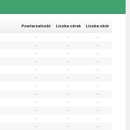
Powtarzalność
Liczba córek
Liczba obór
-
-
-
-
-
-
-
-
-
-
-
-
-
-
-
-
-
-
-
-
-
-
-
-
-
-
-
-
-
-
-
-
-
-
-
-