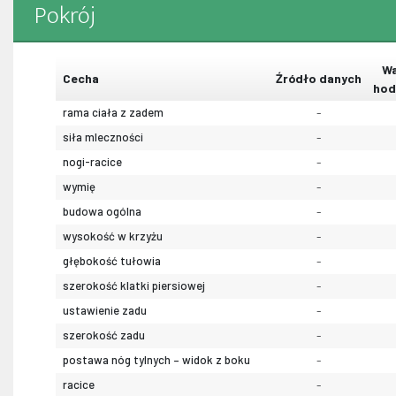
Pokrój
Wa
Cecha
Źródło danych
hod
rama ciała z zadem
-
siła mleczności
-
nogi-racice
-
wymię
-
budowa ogólna
-
wysokość w krzyżu
-
głębokość tułowia
-
szerokość klatki piersiowej
-
ustawienie zadu
-
szerokość zadu
-
postawa nóg tylnych – widok z boku
-
racice
-