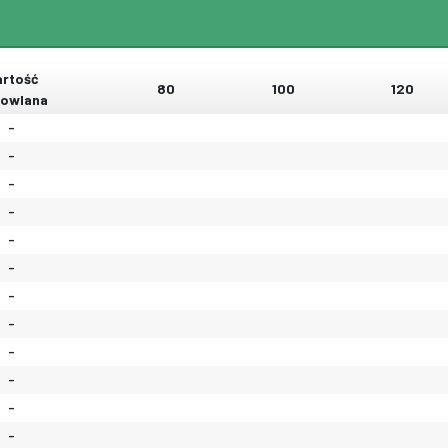
rtość
80
100
120
owlana
-
-
-
-
-
-
-
-
-
-
-
-