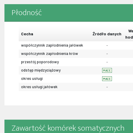
Płodność
Wa
Cecha
Źródło danych
hod
współczynnik zapłodnienia jałówek
-
współczynnik zapłodnienia krów
-
przestój poporodowy
-
odstęp międzyciążowy
MACE
okres usługi
MACE
okres usługi jałówek
-
Zawartość komórek somatycznych