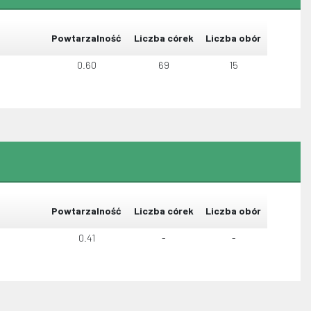
Powtarzalność
Liczba córek
Liczba obór
0.60
69
15
Powtarzalność
Liczba córek
Liczba obór
0.41
-
-