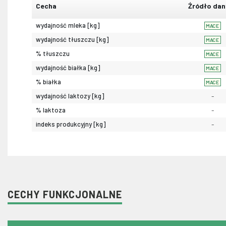
Cecha
Źródło dan
wydajność mleka [kg]
MACE
wydajność tłuszczu [kg]
MACE
% tłuszczu
MACE
wydajność białka [kg]
MACE
% białka
MACE
wydajność laktozy [kg]
-
% laktoza
-
indeks produkcyjny [kg]
-
CECHY FUNKCJONALNE