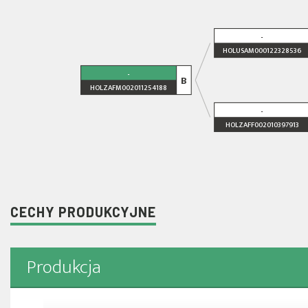
-
HOLUSAM000122328536
-
B
HOLZAFM002011254188
-
HOLZAFF002010397913
CECHY PRODUKCYJNE
Produkcja