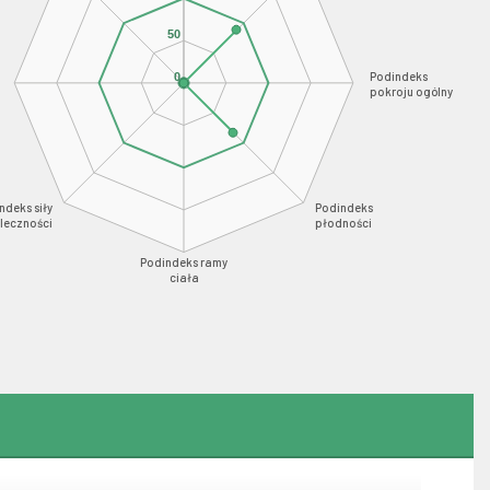
50
Podindeks
0
pokroju ogólny
ndeks siły
Podindeks
leczności
płodności
Podindeks ramy
ciała