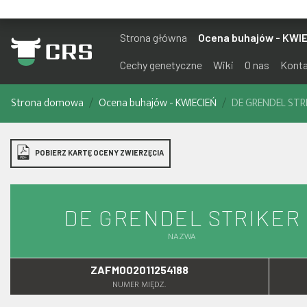
Strona główna
Ocena buhajów - KWI
Cechy genetyczne
Wiki
O nas
Kont
Strona domowa
Ocena buhajów - KWIECIEŃ
DE GRENDEL STR
POBIERZ KARTĘ OCENY ZWIERZĘCIA
DE GRENDEL STRIKER
NAZWA
ZAFM002011254188
NUMER MIĘDZ.