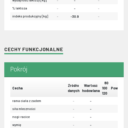
wydajność laktozy [kg]
-
-
-
-
% laktoza
-
-
-
-
indeks produkcyjny [kg]
-
-30.9
-
-
CECHY FUNKCJONALNE
Pokrój
80
Źródło
Wartość
Cecha
100
Powtarzal
danych
hodowlana
120
rama ciała z zadem
-
-
-
siła mleczności
-
-
-
nogi-racice
-
-
-
wymię
-
-
-