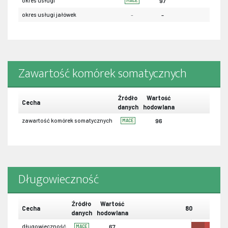
okres usługi
97
MACE
okres usługi jałówek
-
-
Zawartość komórek somatycznych
Źródło
Wartość
Cecha
danych
hodowlana
zawartość komórek somatycznych
96
MACE
Długowieczność
Źródło
Wartość
Cecha
80
danych
hodowlana
długowieczność
67
MACE