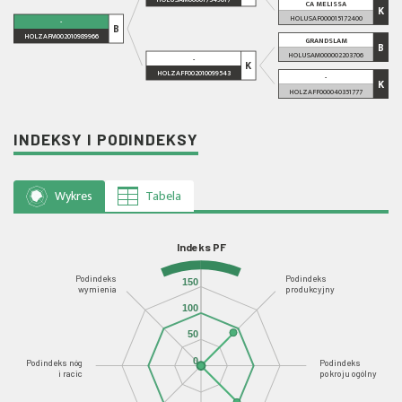
CA MELISSA
K
HOLUSAF000015172400
-
B
HOLZAFM002010989966
GRANDSLAM
B
HOLUSAM000002203706
-
K
HOLZAFF002010099543
-
K
HOLZAFF000040351777
INDEKSY I PODINDEKSY
Wykres
Tabela
Indeks PF
Podindeks
Podindeks
150
wymienia
produkcyjny
100
50
0
Podindeks nóg
Podindeks
i racic
pokroju ogólny