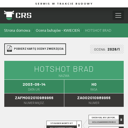
SERWIS W TRAKCIE BUDOWY
Strona domowa
Ocena buhajów - KWIECIEŃ
HOTSHOT BRAD
POBIERZ KARTĘ OCENY ZWIERZĘCIA
OCENA:
2026/1
HOTSHOT BRAD
NAZWA
2003-06-14
HO
DATA UR.
RASA
ZAFM002010989966
ZA002010989966
NUMER MIĘDZ.
NUMER
SHEN-VAL NV LM FOR...
B
HOLUSAM000002163822
STOUDER MORTY-ET
B
HOLUSAM000017349617