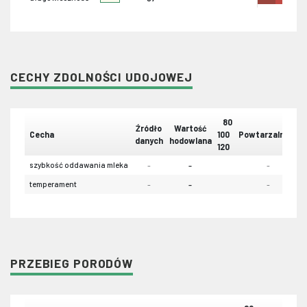
CECHY ZDOLNOŚCI UDOJOWEJ
80
Źródło
Wartość
Cecha
100
Powtarzalność
danych
hodowlana
120
szybkość oddawania mleka
-
-
-
temperament
-
-
-
PRZEBIEG PORODÓW