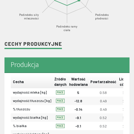
Podindeks siły
Podindeks
mleczności
płodności
Podindeks ramy
ciała
CECHY PRODUKCYJNE
Produkcja
Źródło
Wartość
Liczba
Cecha
Powtarzalność
danych
hodowlana
córek
wydajność mleka [kg]
5
0.58
23
MACE
wydajność tłuszczu [kg]
-12.8
0.49
23
MACE
% tłuszczu
-0.14
0.49
23
MACE
wydajność białka [kg]
-9.1
0.52
23
MACE
% białka
-0.1
0.52
23
MACE