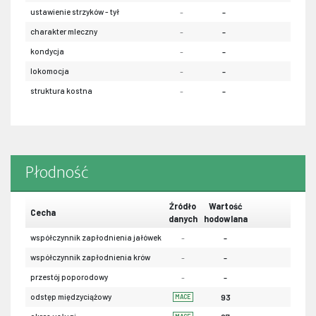
ustawienie strzyków - tył
-
-
-
charakter mleczny
-
-
-
kondycja
-
-
-
lokomocja
-
-
-
struktura kostna
-
-
-
Płodność
Źródło
Wartość
Cecha
danych
hodowlana
współczynnik zapłodnienia jałówek
-
-
współczynnik zapłodnienia krów
-
-
przestój poporodowy
-
-
odstęp międzyciążowy
93
MACE