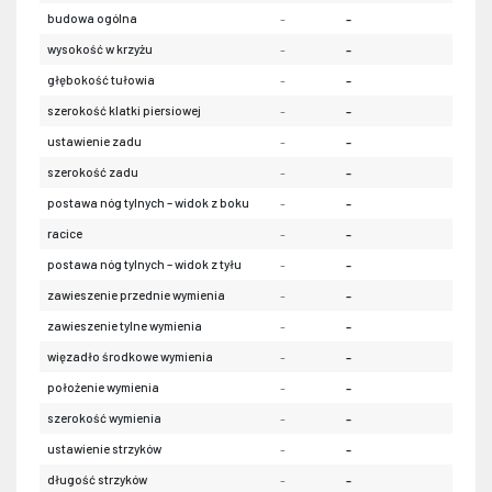
budowa ogólna
-
-
-
wysokość w krzyżu
-
-
-
głębokość tułowia
-
-
-
szerokość klatki piersiowej
-
-
-
ustawienie zadu
-
-
-
szerokość zadu
-
-
-
postawa nóg tylnych – widok z boku
-
-
-
racice
-
-
-
postawa nóg tylnych – widok z tyłu
-
-
-
zawieszenie przednie wymienia
-
-
-
zawieszenie tylne wymienia
-
-
-
więzadło środkowe wymienia
-
-
-
położenie wymienia
-
-
-
szerokość wymienia
-
-
-
ustawienie strzyków
-
-
-
długość strzyków
-
-
-