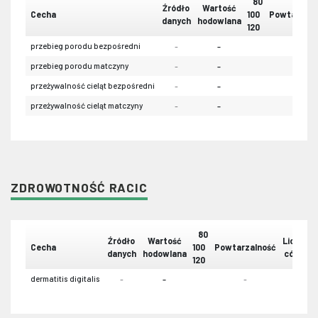
80
Źródło
Wartość
Cecha
100
Powtarzaln
danych
hodowlana
120
przebieg porodu bezpośredni
-
-
-
przebieg porodu matczyny
-
-
-
przeżywalność cieląt bezpośredni
-
-
-
przeżywalność cieląt matczyny
-
-
-
ZDROWOTNOŚĆ RACIC
80
Źródło
Wartość
Liczba
Cecha
100
Powtarzalność
danych
hodowlana
córek
120
dermatitis digitalis
-
-
-
-