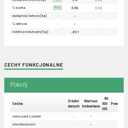
% białka
0.05
0.56
32
MACE
wydajność laktozy [kg]
-
-
-
-
% laktoza
-
-
-
-
indeks produkcyjny [kg]
-
-22.1
-
-
CECHY FUNKCJONALNE
Pokrój
80
Źródło
Wartość
Cecha
100
Powtarzal
danych
hodowlana
120
rama ciała z zadem
-
-
-
siła mleczności
-
-
-