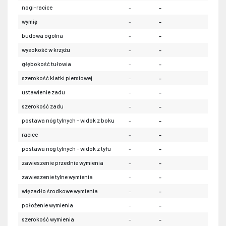
nogi-racice
-
-
-
wymię
-
-
-
budowa ogólna
-
-
-
wysokość w krzyżu
-
-
-
głębokość tułowia
-
-
-
szerokość klatki piersiowej
-
-
-
ustawienie zadu
-
-
-
szerokość zadu
-
-
-
postawa nóg tylnych – widok z boku
-
-
-
racice
-
-
-
postawa nóg tylnych – widok z tyłu
-
-
-
zawieszenie przednie wymienia
-
-
-
zawieszenie tylne wymienia
-
-
-
więzadło środkowe wymienia
-
-
-
położenie wymienia
-
-
-
szerokość wymienia
-
-
-