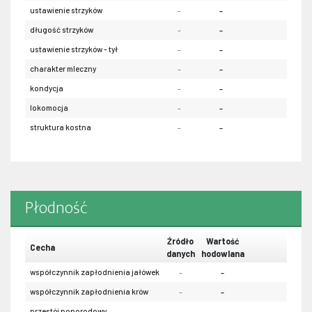
ustawienie strzyków
-
-
-
długość strzyków
-
-
-
ustawienie strzyków - tył
-
-
-
charakter mleczny
-
-
-
kondycja
-
-
-
lokomocja
-
-
-
struktura kostna
-
-
-
Płodność
Źródło
Wartość
Cecha
danych
hodowlana
współczynnik zapłodnienia jałówek
-
-
współczynnik zapłodnienia krów
-
-
przestój poporodowy
-
-