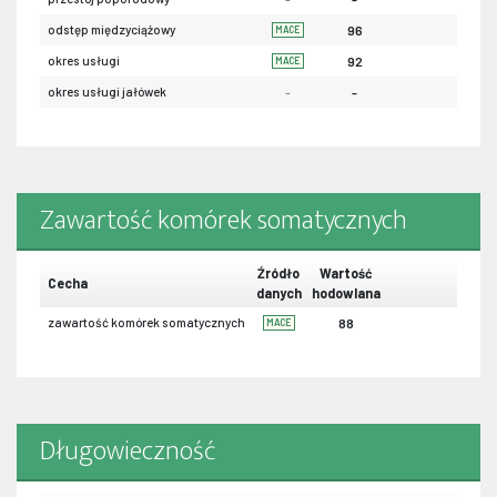
odstęp międzyciążowy
96
MACE
okres usługi
92
MACE
okres usługi jałówek
-
-
Zawartość komórek somatycznych
Źródło
Wartość
Cecha
danych
hodowlana
zawartość komórek somatycznych
88
MACE
Długowieczność