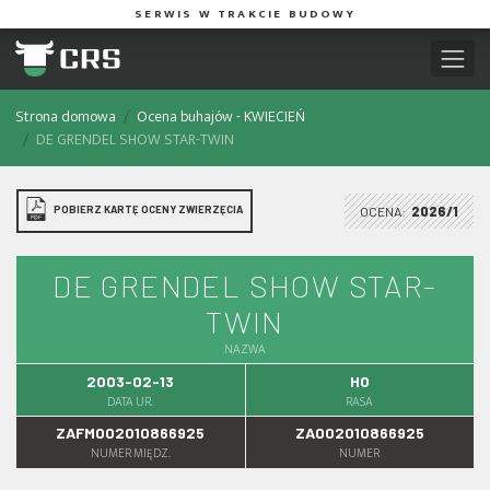
SERWIS W TRAKCIE BUDOWY
Strona domowa
Ocena buhajów - KWIECIEŃ
DE GRENDEL SHOW STAR-TWIN
POBIERZ KARTĘ OCENY ZWIERZĘCIA
OCENA:
2026/1
DE GRENDEL SHOW STAR-
TWIN
NAZWA
2003-02-13
HO
DATA UR.
RASA
ZAFM002010866925
ZA002010866925
NUMER MIĘDZ.
NUMER