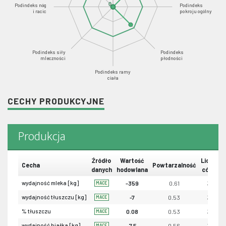
0
Podindeks nóg
Podindeks
i racic
pokroju ogólny
Podindeks siły
Podindeks
mleczności
płodności
Podindeks ramy
ciała
CECHY PRODUKCYJNE
Produkcja
Źródło
Wartość
Liczba
Cecha
Powtarzalność
danych
hodowlana
córek
wydajność mleka [kg]
-359
0.61
32
MACE
wydajność tłuszczu [kg]
-7
0.53
32
MACE
% tłuszczu
0.08
0.53
32
MACE
wydajność białka [kg]
-7.5
0.56
32
MACE