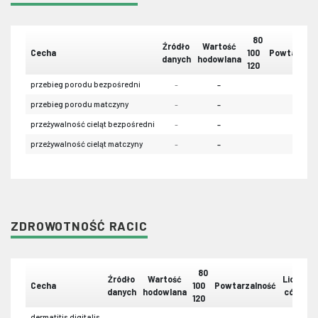
80
Źródło
Wartość
Cecha
100
Powtarzaln
danych
hodowlana
120
przebieg porodu bezpośredni
-
-
-
przebieg porodu matczyny
-
-
-
przeżywalność cieląt bezpośredni
-
-
-
przeżywalność cieląt matczyny
-
-
-
ZDROWOTNOŚĆ RACIC
80
Źródło
Wartość
Liczba
Cecha
100
Powtarzalność
danych
hodowlana
córek
120
dermatitis digitalis
-
-
-
-