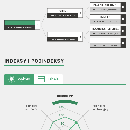
ETAZON LORD LILY *...
B
HOLNLDM000780180664
HUNTER
B
HOLNLDM000194720153
OLGA 441
K
HOLNLDF000115912137
-
B
HOLZAFM002010866925
REGANCREST ELTON D...
B
HOLUSAM000002250783
-
K
HOLZAFF002010275044
-
K
HOLZAFF000041296179
INDEKSY I PODINDEKSY
Wykres
Tabela
Indeks PF
Podindeks
Podindeks
150
wymienia
produkcyjny
100
50