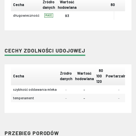
Źródło
Wartość
Cecha
80
danych
hodowlana
długowieczność
93
MACE
CECHY ZDOLNOŚCI UDOJOWEJ
80
Źródło
Wartość
Cecha
100
Powtarzalność
danych
hodowlana
120
szybkość oddawania mleka
-
-
-
temperament
-
-
-
PRZEBIEG PORODÓW