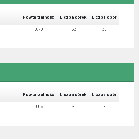
Powtarzalność
Liczba córek
Liczba obór
0.70
136
36
Powtarzalność
Liczba córek
Liczba obór
0.65
-
-