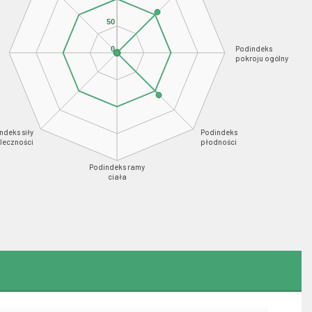
50
Podindeks
0
pokroju ogólny
ndeks siły
Podindeks
leczności
płodności
Podindeks ramy
ciała