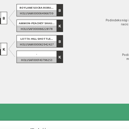
ROYLANE SOCRA ROBU...
B
HOLUSAM000064966739
B
Podindeks nóg i
AMMON-PEACHEY SHAU...
racic
K
HOLUSAF000066228178
LOTTA-HILL SHOTTLE...
B
HOLUSAM000062942427
K
-
Podi
K
m
HOLUSAF000143796253