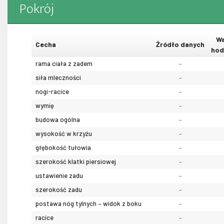
Pokrój
Wa
Cecha
Źródło danych
hod
rama ciała z zadem
-
siła mleczności
-
nogi-racice
-
wymię
-
budowa ogólna
-
wysokość w krzyżu
-
głębokość tułowia
-
szerokość klatki piersiowej
-
ustawienie zadu
-
szerokość zadu
-
postawa nóg tylnych – widok z boku
-
racice
-