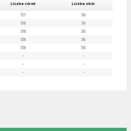
Liczba córek
Liczba obór
137
36
136
36
136
36
136
36
136
36
-
-
-
-
-
-