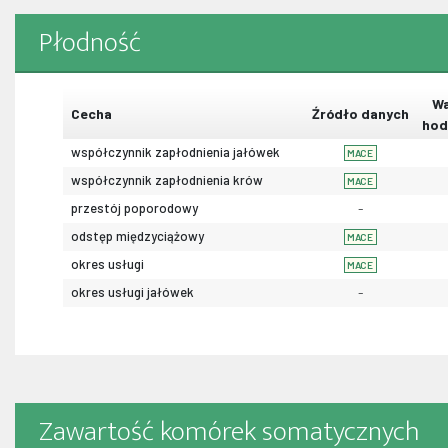
Płodność
Wa
Cecha
Źródło danych
hod
współczynnik zapłodnienia jałówek
MACE
współczynnik zapłodnienia krów
MACE
przestój poporodowy
-
odstęp międzyciążowy
MACE
okres usługi
MACE
okres usługi jałówek
-
Zawartość komórek somatycznych