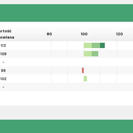
rtość
80
100
120
owlana
113
109
-
99
102
-