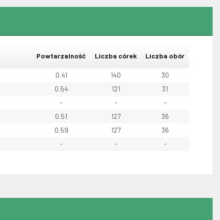
Powtarzalność
Liczba córek
Liczba obór
0.41
140
30
0.54
121
31
-
-
-
0.51
127
36
0.59
127
36
-
-
-