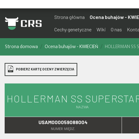
Strona główna
Ocena buhajów - KWI
Cechy genetyczne
Wiki
O nas
Kont
Strona domowa
Ocena buhajów - KWIECIEŃ
HOLLERMAN SS 
POBIERZ KARTĘ OCENY ZWIERZĘCIA
HOLLERMAN SS SUPERSTA
NAZWA
USAM000059088004
NUMER MIĘDZ.