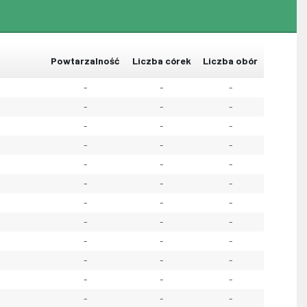
Powtarzalność
Liczba córek
Liczba obór
-
-
-
-
-
-
-
-
-
-
-
-
-
-
-
-
-
-
-
-
-
-
-
-
-
-
-
-
-
-
-
-
-
-
-
-