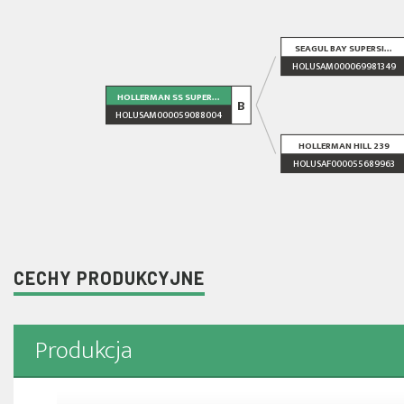
SEAGUL BAY SUPERSI...
HOLUSAM000069981349
HOLLERMAN SS SUPER...
B
HOLUSAM000059088004
HOLLERMAN HILL 239
HOLUSAF000055689963
CECHY PRODUKCYJNE
Produkcja