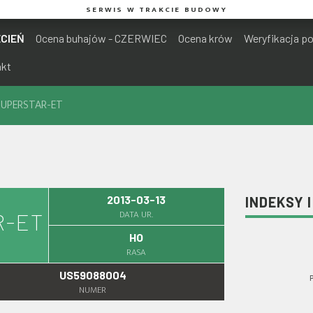
SERWIS W TRAKCIE BUDOWY
ECIEŃ
Ocena buhajów - CZERWIEC
Ocena krów
Weryfikacja p
akt
SUPERSTAR-ET
2013-03-13
INDEKSY 
DATA UR.
R-ET
HO
RASA
US59088004
NUMER