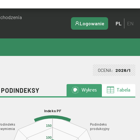
ochodzenia
Logowanie
PL
EN
OCENA:
2026/1
Wykres
Tabela
I PODINDEKSY
Indeks PF
Podindeks
Podindeks
150
wymienia
produkcyjny
100