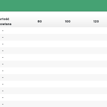
rtość
80
100
120
owlana
-
-
-
-
-
-
-
-
-
-
-
-