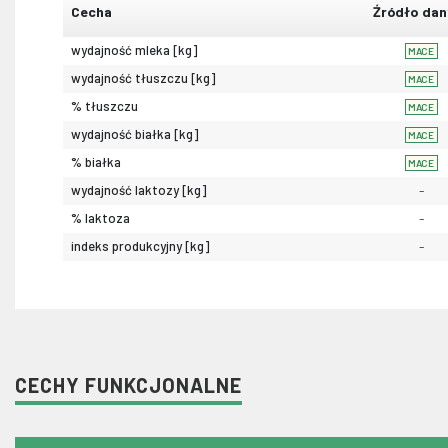
Cecha
Źródło dan
wydajność mleka [kg]
MACE
wydajność tłuszczu [kg]
MACE
% tłuszczu
MACE
wydajność białka [kg]
MACE
% białka
MACE
wydajność laktozy [kg]
-
% laktoza
-
indeks produkcyjny [kg]
-
CECHY FUNKCJONALNE