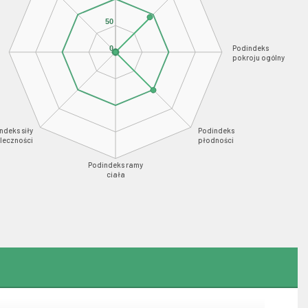
50
Podindeks
0
pokroju ogólny
ndeks siły
Podindeks
leczności
płodności
Podindeks ramy
ciała