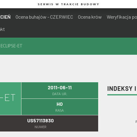
SERWIS W TRAKCIE BUDOWY
ECIEŃ
Ocena buhajów - CZERWIEC
Ocena krów
Weryfikacja p
akt
ECLIPSE-ET
2011-06-11
INDEKSY 
DATA UR.
-ET
HO
RASA
US57113830
NUMER