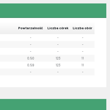
Powtarzalność
Liczba córek
Liczba obór
-
-
-
-
-
-
-
-
-
0.50
123
11
0.59
123
11
-
-
-