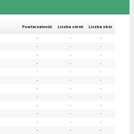
Powtarzalność
Liczba córek
Liczba obór
-
-
-
-
-
-
-
-
-
-
-
-
-
-
-
-
-
-
-
-
-
-
-
-
-
-
-
-
-
-
-
-
-
-
-
-