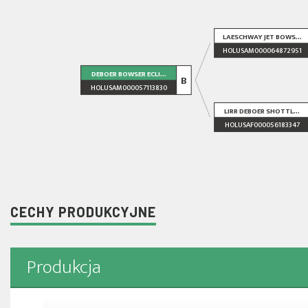
LAESCHWAY JET BOWS...
HOLUSAM000064872951
DEBOER BOWSER ECLI...
B
HOLUSAM000057113830
LIRR DEBOER SHOTTL...
HOLUSAF000056183347
CECHY PRODUKCYJNE
Produkcja