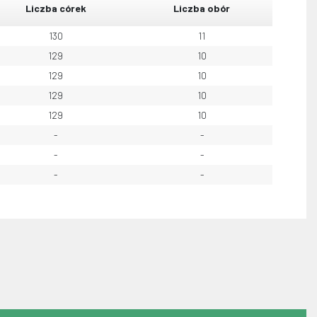
Liczba córek
Liczba obór
130
11
129
10
129
10
129
10
129
10
-
-
-
-
-
-