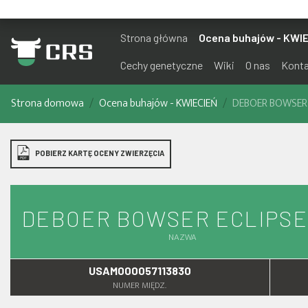
Strona główna
Ocena buhajów - KWI
Cechy genetyczne
Wiki
O nas
Kont
Strona domowa
Ocena buhajów - KWIECIEŃ
DEBOER BOWSER 
POBIERZ KARTĘ OCENY ZWIERZĘCIA
DEBOER BOWSER ECLIPSE
NAZWA
USAM000057113830
NUMER MIĘDZ.