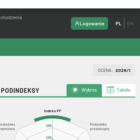
ochodzenia
Logowanie
PL
EN
OCENA:
2026/1
Wykres
Tabela
I PODINDEKSY
Indeks PF
Podindeks
Podindeks
150
wymienia
produkcyjny
100