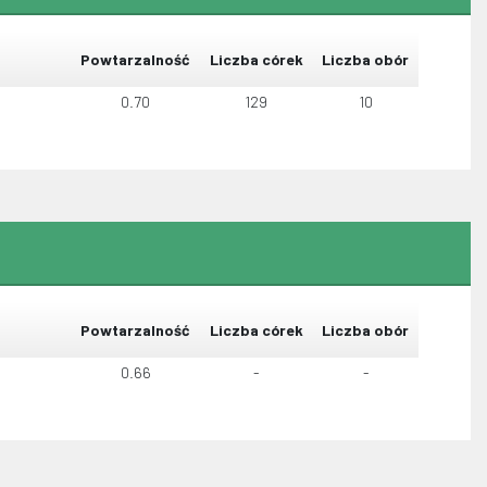
Powtarzalność
Liczba córek
Liczba obór
0.70
129
10
Powtarzalność
Liczba córek
Liczba obór
0.66
-
-