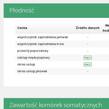
Płodność
Wa
Cecha
Źródło danych
hod
współczynnik zapłodnienia jałówek
-
współczynnik zapłodnienia krów
-
przestój poporodowy
-
odstęp międzyciążowy
MACE
okres usługi
MACE
okres usługi jałówek
-
Zawartość komórek somatycznych