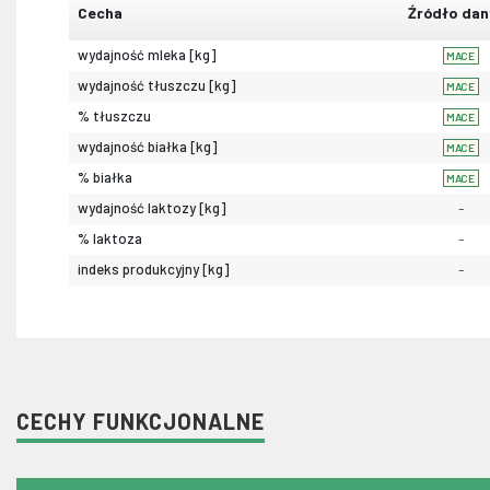
Cecha
Źródło dan
wydajność mleka [kg]
MACE
wydajność tłuszczu [kg]
MACE
% tłuszczu
MACE
wydajność białka [kg]
MACE
% białka
MACE
wydajność laktozy [kg]
-
% laktoza
-
indeks produkcyjny [kg]
-
CECHY FUNKCJONALNE