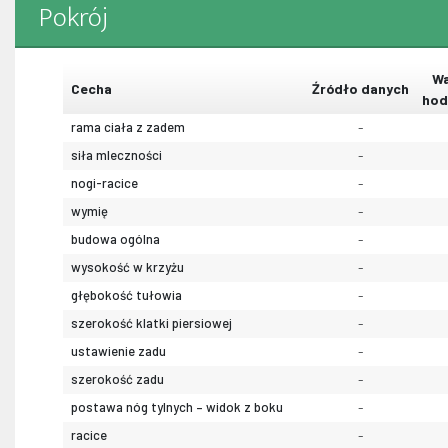
Pokrój
Wa
Cecha
Źródło danych
hod
rama ciała z zadem
-
siła mleczności
-
nogi-racice
-
wymię
-
budowa ogólna
-
wysokość w krzyżu
-
głębokość tułowia
-
szerokość klatki piersiowej
-
ustawienie zadu
-
szerokość zadu
-
postawa nóg tylnych – widok z boku
-
racice
-