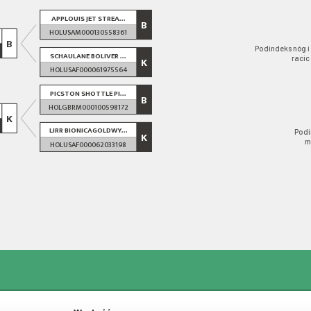
APPLOUIS JET STREA...
B
HOLUSAM000130558361
B
Podindeks nóg i
SCHAULANE BOLIVER ...
racic
K
HOLUSAF000061975564
PICSTON SHOTTLE PI...
B
HOLGBRM000100598172
K
LIRR BIONICAGOLDWY...
Podi
K
m
HOLUSAF000062033198