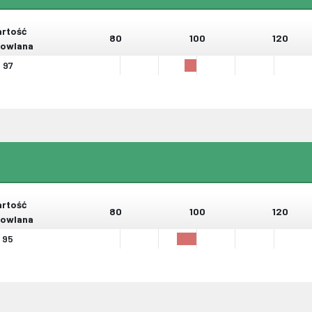
rtość
80
100
120
owlana
97
rtość
80
100
120
owlana
95