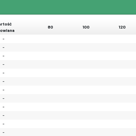
rtość
80
100
120
owlana
-
-
-
-
-
-
-
-
-
-
-
-