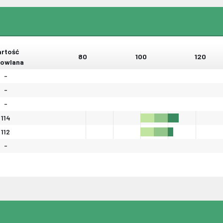
rtość
80
100
120
owlana
-
-
-
114
112
-