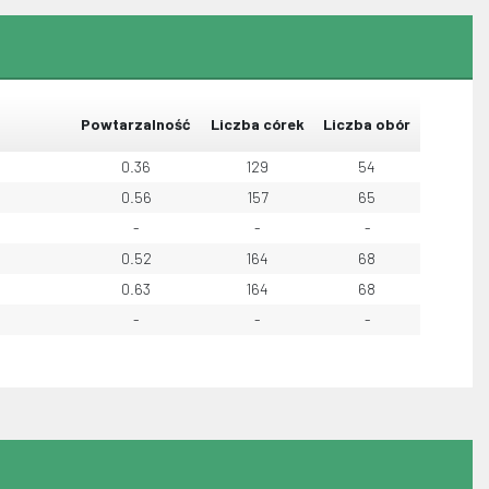
Powtarzalność
Liczba córek
Liczba obór
0.36
129
54
0.56
157
65
-
-
-
0.52
164
68
0.63
164
68
-
-
-