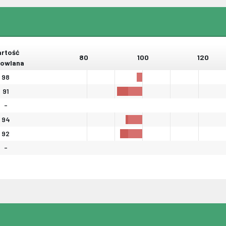
rtość
80
100
120
owlana
98
91
-
94
92
-