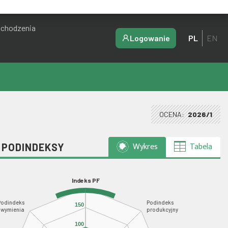
ochodzenia
Logowanie
PL
EN
OCENA:
2026/1
Wykres
Tabela
I PODINDEKSY
Indeks PF
Podindeks
Podindeks
150
wymienia
produkcyjny
100