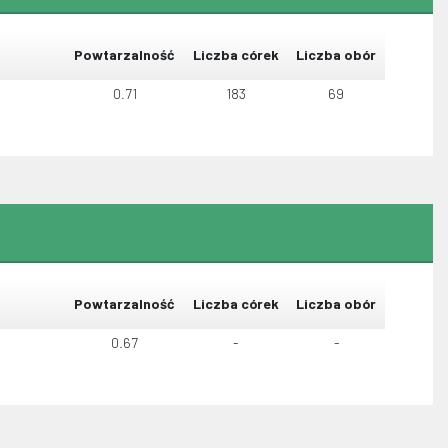
Powtarzalność
Liczba córek
Liczba obór
0.71
183
69
Powtarzalność
Liczba córek
Liczba obór
0.67
-
-