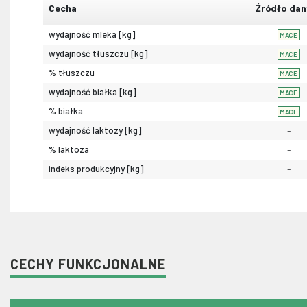
Cecha
Źródło dan
wydajność mleka [kg]
MACE
wydajność tłuszczu [kg]
MACE
% tłuszczu
MACE
wydajność białka [kg]
MACE
% białka
MACE
wydajność laktozy [kg]
-
% laktoza
-
indeks produkcyjny [kg]
-
CECHY FUNKCJONALNE