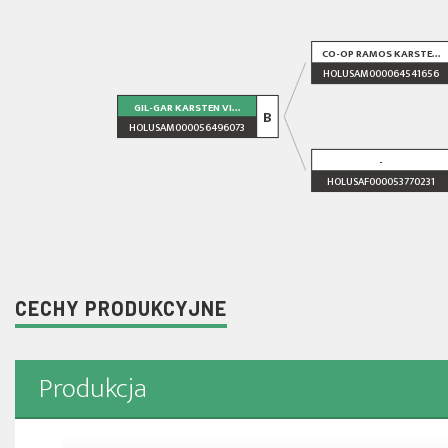
CO-OP RAMOS KARSTE...
HOLUSAM000064541656
GIL-GAR KARSTEN VI...
B
HOLUSAM000056496073
-
HOLUSAF000053770231
CECHY PRODUKCYJNE
Produkcja