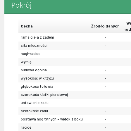
Pokrój
Wa
Cecha
Źródło danych
hod
rama ciała z zadem
-
siła mleczności
-
nogi-racice
-
wymię
-
budowa ogólna
-
wysokość w krzyżu
-
głębokość tułowia
-
szerokość klatki piersiowej
-
ustawienie zadu
-
szerokość zadu
-
postawa nóg tylnych – widok z boku
-
racice
-