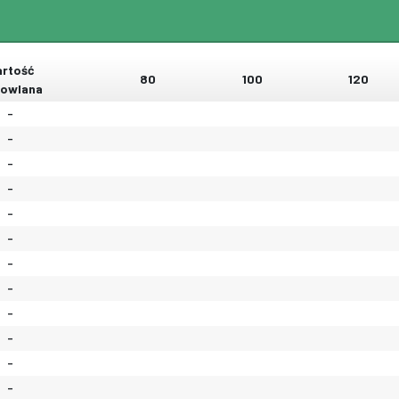
rtość
80
100
120
owlana
-
-
-
-
-
-
-
-
-
-
-
-