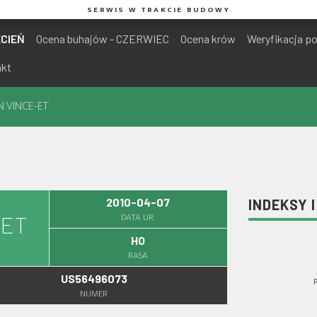
SERWIS W TRAKCIE BUDOWY
ECIEŃ
Ocena buhajów - CZERWIEC
Ocena krów
Weryfikacja p
akt
N VINCE-ET
2010-04-07
INDEKSY 
DATA UR.
-ET
HO
RASA
US56496073
NUMER