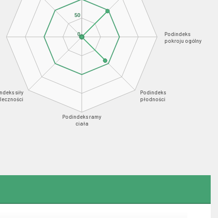
50
Podindeks
0
pokroju ogólny
ndeks siły
Podindeks
leczności
płodności
Podindeks ramy
ciała