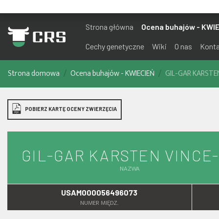
Strona główna
Ocena buhajów - KWI
Cechy genetyczne
Wiki
O nas
Kont
Strona domowa
Ocena buhajów - KWIECIEŃ
GIL-GAR KARSTE
POBIERZ KARTĘ OCENY ZWIERZĘCIA
GIL-GAR KARSTEN VINCE
NAZWA
USAM000056496073
NUMER MIĘDZ.