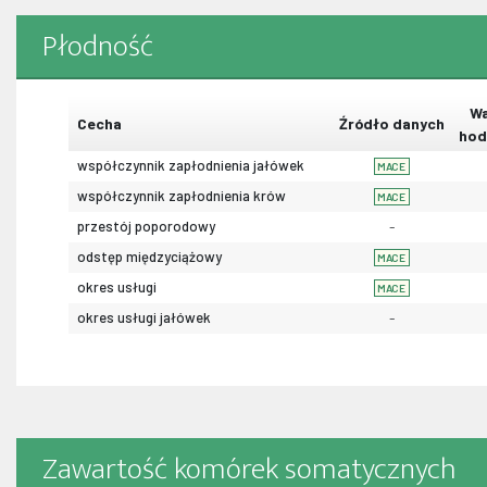
Płodność
Wa
Cecha
Źródło danych
hod
współczynnik zapłodnienia jałówek
MACE
współczynnik zapłodnienia krów
MACE
przestój poporodowy
-
odstęp międzyciążowy
MACE
okres usługi
MACE
okres usługi jałówek
-
Zawartość komórek somatycznych