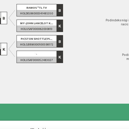
RAMOS *TL TV
B
HOLDEUM000341485350
B
Podindeks nóg i
MY-JOHN LANCELOT K...
racic
K
HOLUSAF000062030813
PICSTON SHOTTLE PI...
B
HOLGBRM000100598172
K
-
Podi
K
m
HOLUSAF000052483027