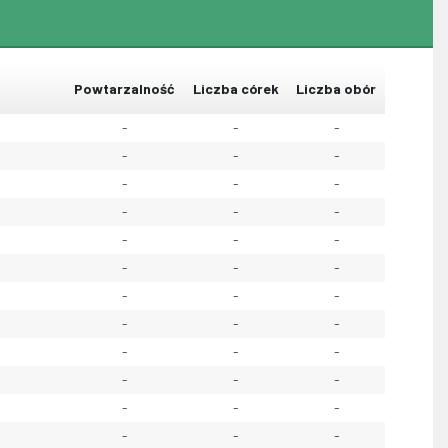
Powtarzalność
Liczba córek
Liczba obór
-
-
-
-
-
-
-
-
-
-
-
-
-
-
-
-
-
-
-
-
-
-
-
-
-
-
-
-
-
-
-
-
-
-
-
-