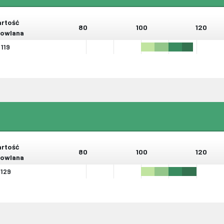
rtość
80
100
120
owlana
119
rtość
80
100
120
owlana
129