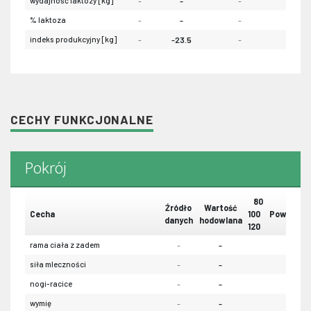
wydajność laktozy [kg]
-
-
-
-
% laktoza
-
-
-
-
indeks produkcyjny [kg]
-
-23.5
-
-
CECHY FUNKCJONALNE
Pokrój
80
Źródło
Wartość
Cecha
100
Powtarzal
danych
hodowlana
120
rama ciała z zadem
-
-
-
siła mleczności
-
-
-
nogi-racice
-
-
-
wymię
-
-
-