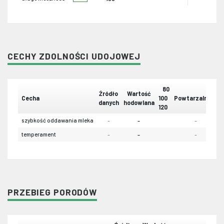
CECHY ZDOLNOŚCI UDOJOWEJ
80
Źródło
Wartość
Cecha
100
Powtarzalność
danych
hodowlana
120
szybkość oddawania mleka
-
-
-
temperament
-
-
-
PRZEBIEG PORODÓW