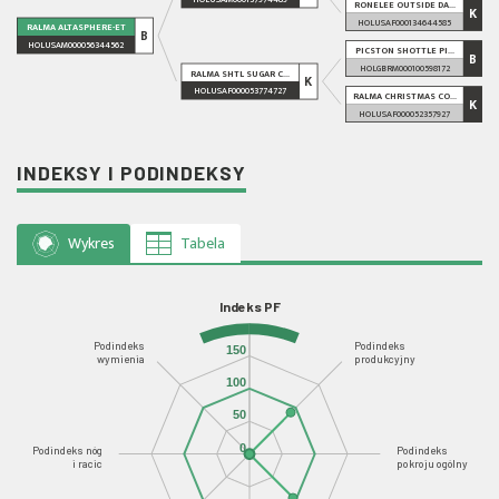
RONELEE OUTSIDE DA...
K
HOLUSAF000134644585
RALMA ALTASPHERE-ET
B
HOLUSAM000056344562
PICSTON SHOTTLE PI...
B
HOLGBRM000100598172
RALMA SHTL SUGAR C...
K
HOLUSAF000053774727
RALMA CHRISTMAS CO...
K
HOLUSAF000052357927
INDEKSY I PODINDEKSY
Wykres
Tabela
Indeks PF
Podindeks
Podindeks
150
wymienia
produkcyjny
100
50
0
Podindeks nóg
Podindeks
i racic
pokroju ogólny