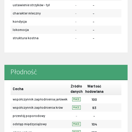
ustawienie strzyków - tył
-
-
-
charakter mleczny
-
-
-
kondycja
-
-
-
lokomocja
-
-
-
struktura kostna
-
-
-
Płodność
Źródło
Wartość
Cecha
danych
hodowlana
współczynnik zapłodnienia jałówek
100
MACE
współczynnik zapłodnienia krów
93
MACE
przestój poporodowy
-
-
odstęp międzyciążowy
104
MACE