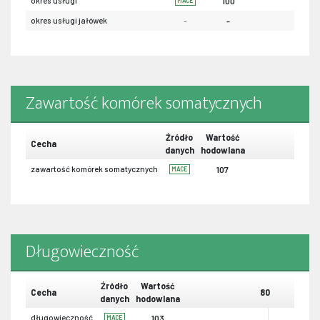
okres usługi
100
MACE
okres usługi jałówek
-
-
Zawartość komórek somatycznych
Źródło
Wartość
Cecha
danych
hodowlana
zawartość komórek somatycznych
107
MACE
Długowieczność
Źródło
Wartość
Cecha
80
danych
hodowlana
długowieczność
103
MACE