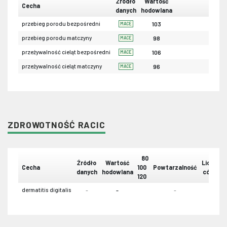
Źródło
Wartość
Cecha
danych
hodowlana
przebieg porodu bezpośredni
103
MACE
przebieg porodu matczyny
98
MACE
przeżywalność cieląt bezpośredni
106
MACE
przeżywalność cieląt matczyny
96
MACE
ZDROWOTNOŚĆ RACIC
80
Źródło
Wartość
Liczba
Cecha
100
Powtarzalność
danych
hodowlana
córek
120
dermatitis digitalis
-
-
-
-