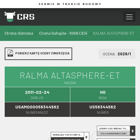
SERWIS W TRAKCIE BUDOWY
Strona domowa
Ocena buhajów - KWIECIEŃ
RALMA ALTASPHERE-ET
POBIERZ KARTĘ OCENY ZWIERZĘCIA
OCENA:
2026/1
RALMA ALTASPHERE-ET
NAZWA
2011-02-24
HO
DATA UR.
RASA
USAM000056344562
US56344562
NUMER MIĘDZ.
NUMER
JENNY-LOU MRSHL TO...
B
HOLUSAM000060372887
RONELEE TOYSTORY D...
B
HOLUSAM000137974489