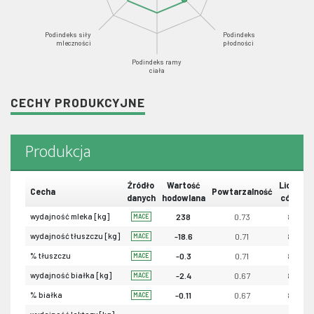
Podindeks siły
Podindeks
mleczności
płodności
Podindeks ramy
ciała
CECHY PRODUKCYJNE
Produkcja
Źródło
Wartość
Liczba
Cecha
Powtarzalność
danych
hodowlana
córek
wydajność mleka [kg]
238
0.73
83
MACE
wydajność tłuszczu [kg]
-18.6
0.71
82
MACE
% tłuszczu
-0.3
0.71
82
MACE
wydajność białka [kg]
-2.4
0.67
82
MACE
% białka
-0.11
0.67
82
MACE