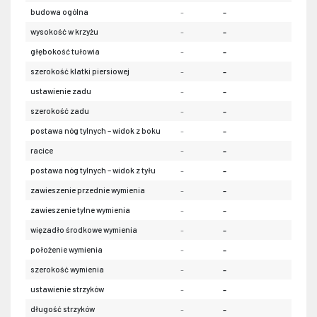
budowa ogólna
-
-
-
wysokość w krzyżu
-
-
-
głębokość tułowia
-
-
-
szerokość klatki piersiowej
-
-
-
ustawienie zadu
-
-
-
szerokość zadu
-
-
-
postawa nóg tylnych – widok z boku
-
-
-
racice
-
-
-
postawa nóg tylnych – widok z tyłu
-
-
-
zawieszenie przednie wymienia
-
-
-
zawieszenie tylne wymienia
-
-
-
więzadło środkowe wymienia
-
-
-
położenie wymienia
-
-
-
szerokość wymienia
-
-
-
ustawienie strzyków
-
-
-
długość strzyków
-
-
-