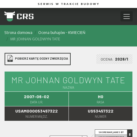
SERWIS W TRAKCIE BUDOWY
Strona domowa
Ocena buhajów - KWIECIEŃ
MR JOHNAN GOLDWYN TATE
POBIERZ KARTĘ OCENY ZWIERZĘCIA
OCENA:
2026/1
MR JOHNAN GOLDWYN TATE
NAZWA
2007-06-02
HO
DATA UR.
RASA
USAM000053457322
US53457322
NUMER MIĘDZ.
NUMER
SHOREMAR JAMES BT
B
HOLCANM000005902195