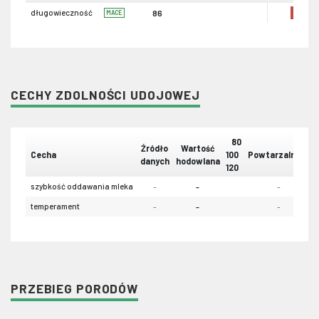
długowieczność
86
MACE
CECHY ZDOLNOŚCI UDOJOWEJ
80
Źródło
Wartość
Cecha
100
Powtarzalność
danych
hodowlana
120
szybkość oddawania mleka
-
-
-
temperament
-
-
-
PRZEBIEG PORODÓW