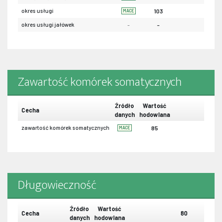
okres usługi
103
MACE
okres usługi jałówek
-
-
Zawartość komórek somatycznych
Źródło
Wartość
Cecha
danych
hodowlana
zawartość komórek somatycznych
85
MACE
Długowieczność
Źródło
Wartość
Cecha
80
danych
hodowlana