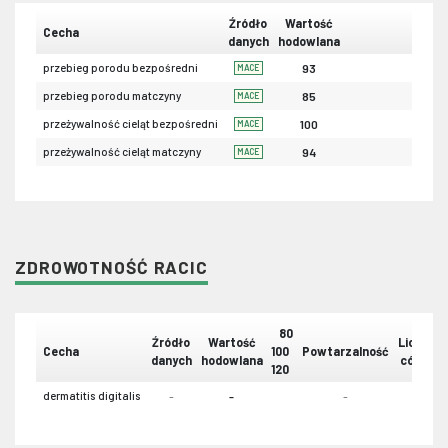
Źródło
Wartość
Cecha
danych
hodowlana
przebieg porodu bezpośredni
93
MACE
przebieg porodu matczyny
85
MACE
przeżywalność cieląt bezpośredni
100
MACE
przeżywalność cieląt matczyny
94
MACE
ZDROWOTNOŚĆ RACIC
80
Źródło
Wartość
Liczba
Cecha
100
Powtarzalność
danych
hodowlana
córek
120
dermatitis digitalis
-
-
-
-