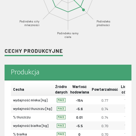
Podindeks siły
Podindeks
mleczności
płodności
Podindeks ramy
ciała
CECHY PRODUKCYJNE
Produkcja
Źródło
Wartość
Liczba
Cecha
Powtarzalność
danych
hodowlana
córek
wydajność mleka [kg]
-154
0.77
171
MACE
wydajność tłuszczu [kg]
-5.6
0.74
171
MACE
% tłuszczu
0.01
0.74
171
MACE
wydajność białka [kg]
-5.5
0.70
171
MACE
% białka
0
0.70
171
MACE