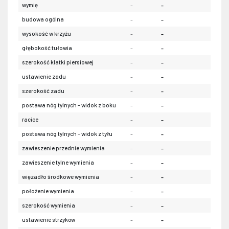
wymię
-
-
-
budowa ogólna
-
-
-
wysokość w krzyżu
-
-
-
głębokość tułowia
-
-
-
szerokość klatki piersiowej
-
-
-
ustawienie zadu
-
-
-
szerokość zadu
-
-
-
postawa nóg tylnych – widok z boku
-
-
-
racice
-
-
-
postawa nóg tylnych – widok z tyłu
-
-
-
zawieszenie przednie wymienia
-
-
-
zawieszenie tylne wymienia
-
-
-
więzadło środkowe wymienia
-
-
-
położenie wymienia
-
-
-
szerokość wymienia
-
-
-
ustawienie strzyków
-
-
-