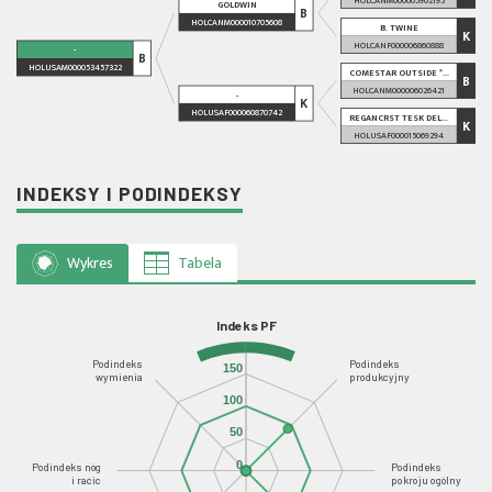
GOLDWIN
B
HOLCANM000010705608
B. TWINE
K
HOLCANF000006860888
-
B
HOLUSAM000053457322
COMESTAR OUTSIDE *...
B
HOLCANM000006026421
-
K
HOLUSAF000060870742
REGANCRST TESK DEL...
K
HOLUSAF000015069294
INDEKSY I PODINDEKSY
Wykres
Tabela
Indeks PF
Podindeks
Podindeks
150
wymienia
produkcyjny
100
50
0
Podindeks nóg
Podindeks
i racic
pokroju ogólny