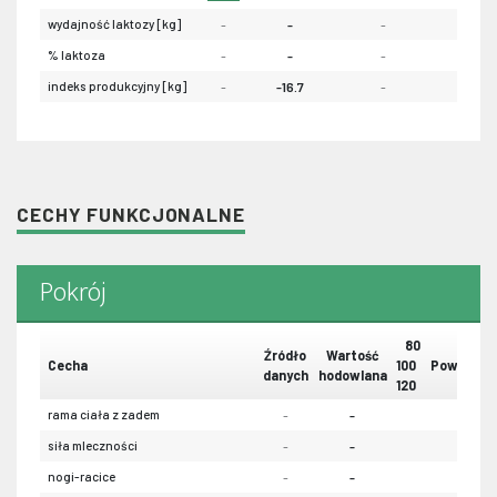
wydajność laktozy [kg]
-
-
-
-
% laktoza
-
-
-
-
indeks produkcyjny [kg]
-
-16.7
-
-
CECHY FUNKCJONALNE
Pokrój
80
Źródło
Wartość
Cecha
100
Powtarzal
danych
hodowlana
120
rama ciała z zadem
-
-
-
siła mleczności
-
-
-
nogi-racice
-
-
-