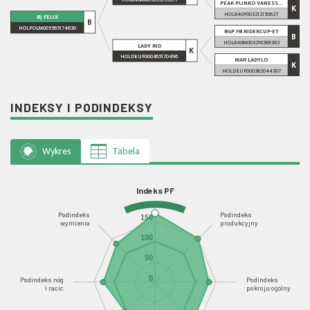
PEAK PLINKO VANESS...
K
HOL840F003212150627
BJ FELIX
B
HOLPOLM005565174630
BGP FB RIDERCUP-ET
B
HOL840M003216569383
LADY RID
K
HOLDEUF000365170496
MAR LADYLO
K
HOLDEUF000362044307
INDEKSY I PODINDEKSY
Wykres
Tabela
Indeks PF
Podindeks
Podindeks
150
wymienia
produkcyjny
100
50
0
Podindeks nóg
Podindeks
i racic
pokroju ogólny