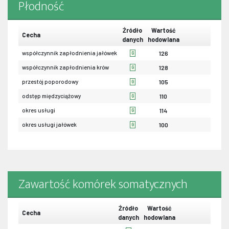
Płodność
Źródło
Wartość
Cecha
danych
hodowlana
współczynnik zapłodnienia jałówek
126
G
współczynnik zapłodnienia krów
128
G
przestój poporodowy
105
G
odstęp międzyciążowy
110
G
okres usługi
114
G
okres usługi jałówek
100
G
Zawartość komórek somatycznych
Źródło
Wartość
Cecha
danych
hodowlana