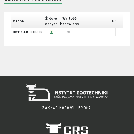
Źródło
Wartość
Cecha
80
danych
hodowlana
dermatitis digitalis
96
G
ZAKŁAD HODOWLI BYDŁA