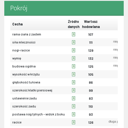
Pokrój
Źródło
Wartość
Cecha
danych
hodowlana
ma
rama ciała z zadem
107
G
niepożąda
siła mleczności
111
G
niepożąda
nogi-racice
129
G
niepożąda
wymię
132
G
niepożąda
budowa ogólna
125
G
ni
wysokość w krzyżu
105
G
pły
głębokość tułowia
86
G
wąs
szerokość klatki piersiowej
99
G
uniesio
ustawienie zadu
83
G
wąs
szerokość zadu
110
G
piono
postawa nóg tylnych – widok z boku
93
G
długa przekąt
racice
126
G