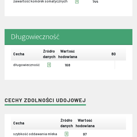
zawartość komórek somatycznych
144
G
Długowieczność
Źródło
Wartość
Cecha
80
danych
hodowlana
długowieczność
168
G
CECHY ZDOLNOŚCI UDOJOWEJ
Źródło
Wartość
Cecha
80
danych
hodowlana
szybkość oddawania mleka
97
G