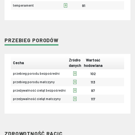
temperament
91
G
PRZEBIEG PORODÓW
Źródło
Wartość
Cecha
danych
hodowlana
przebieg porodu bezpośredni
102
G
przebieg porodu matczyny
113
G
przeżywalność cieląt bezpośredni
97
G
przeżywalność cieląt matczyny
117
G
ZDROWOTNOŚĆ RACIC