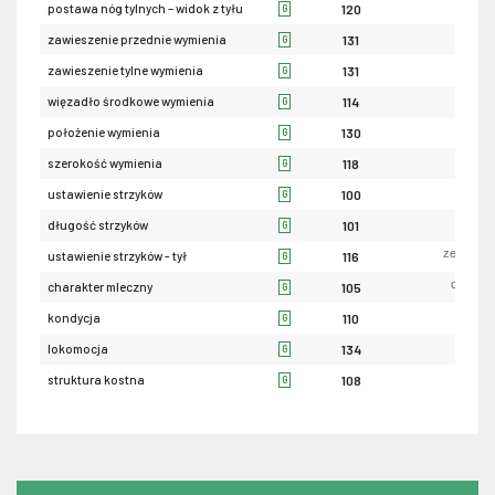
iksowa
postawa nóg tylnych – widok z tyłu
120
G
luź
zawieszenie przednie wymienia
131
G
nis
zawieszenie tylne wymienia
131
G
sła
więzadło środkowe wymienia
114
G
nis
położenie wymienia
130
G
wąsk
szerokość wymienia
118
G
szerok
ustawienie strzyków
100
G
krót
długość strzyków
101
G
zewnętrz
ustawienie strzyków - tył
116
G
ordynar
charakter mleczny
105
G
sła
kondycja
110
G
sła
lokomocja
134
G
sła
struktura kostna
108
G