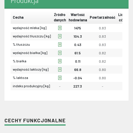
Produkcja
Źródło
Wartość
Liczba
Cecha
Powtarzalność
danych
hodowlana
córek
wydajność mleka [kg]
1475
0.83
0
G
wydajność tłuszczu [kg]
104.3
0.83
0
G
% tłuszczu
0.43
0.83
0
G
wydajność białka [kg]
61.5
0.82
0
G
% białka
0.11
0.82
0
G
wydajność laktozy [kg]
66.8
0.80
-
G
% laktoza
-0.04
0.80
-
G
indeks produkcyjny [kg]
-
227.3
-
-
CECHY FUNKCJONALNE