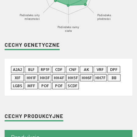
Podindeks siły
Podindeks
mleczności
płodności
Podindeks ramy
ciała
CECHY GENETYCZNE
A2A2
BLF
RP1F
CDF
CNF
AK
VRF
DPF
XIF
HH1F
HH3F
HH4F
HH5F
HH6F
HH7F
BB
LGBS
MFF
POF
POF
SCDF
CECHY PRODUKCYJNE