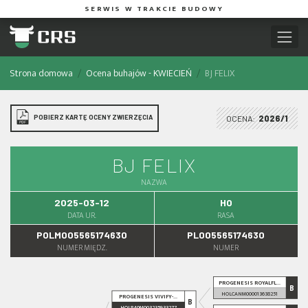
SERWIS W TRAKCIE BUDOWY
Strona domowa
Ocena buhajów - KWIECIEŃ
BJ FELIX
POBIERZ KARTĘ OCENY ZWIERZĘCIA
OCENA:
2026/1
BJ FELIX
NAZWA
2025-03-12
HO
DATA UR.
RASA
POLM005565174630
PL005565174630
NUMER MIĘDZ.
NUMER
PROGENESIS ROYALFL...
B
HOLCANM000013638251
PROGENESIS VIVIFY-...
B
HOL840M003235933277