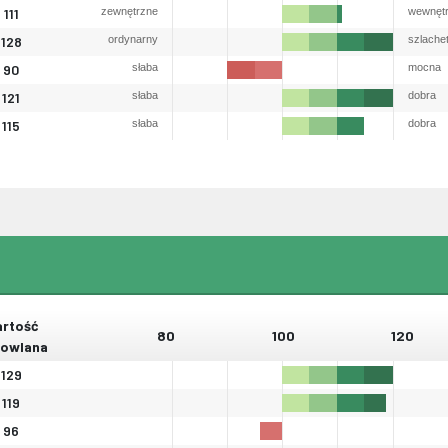
111
zewnętrzne
wewnęt
128
ordynarny
szlache
90
słaba
mocna
121
słaba
dobra
115
słaba
dobra
rtość
80
100
120
owlana
129
119
96