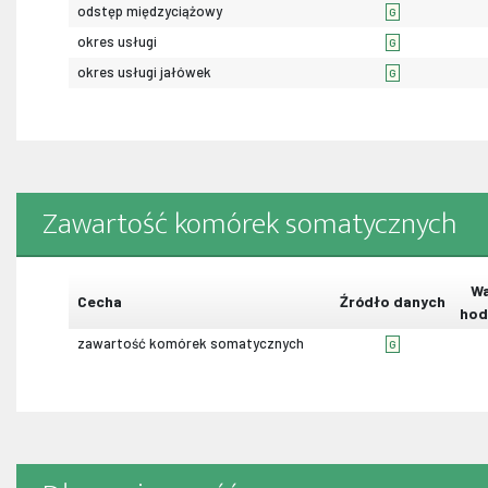
odstęp międzyciążowy
G
okres usługi
G
okres usługi jałówek
G
Zawartość komórek somatycznych
Wa
Cecha
Źródło danych
hod
zawartość komórek somatycznych
G