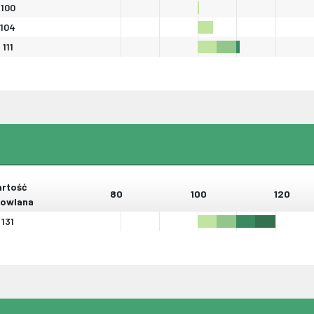
100
104
111
rtość
80
100
120
owlana
131