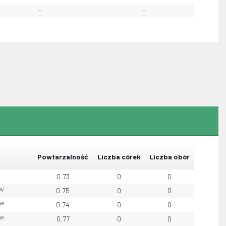
-
-
Powtarzalność
Liczba córek
Liczba obór
0.73
0
0
ny
0.75
0
0
ne
0.74
0
0
ne
0.77
0
0