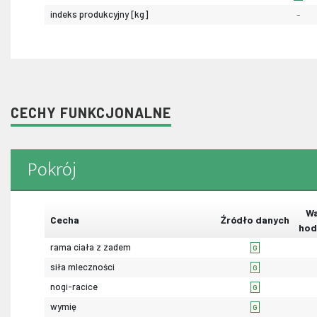
indeks produkcyjny [kg]
-
CECHY FUNKCJONALNE
Pokrój
Wa
Cecha
Źródło danych
hod
rama ciała z zadem
G
siła mleczności
G
nogi-racice
G
wymię
G