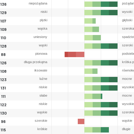
136
niepożądana
pożąda
129
niski
wysoki
107
płytki
głęboki
109
wąska
szeroka
110
uniesiony
spadzis
128
wąski
szeroki
88
pionowa
podsieb
126
długa przekątna
krótka 
108
iksowate
równole
123
luźne
mocne
131
niskie
wysokie
111
słabe
mocne
122
niskie
wysokie
130
wąskie
szeroki
96
szerokie
wąskie
115
krótkie
długie