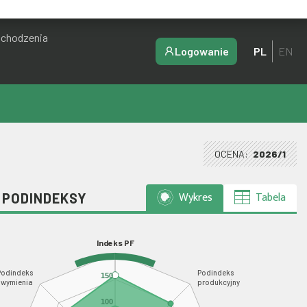
ochodzenia
Logowanie
PL
EN
OCENA:
2026/1
Wykres
Tabela
I PODINDEKSY
Indeks PF
Podindeks
Podindeks
150
wymienia
produkcyjny
100