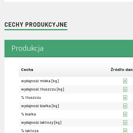
CECHY PRODUKCYJNE
Produkcja
Cecha
Źródło dan
wydajność mleka [kg]
G
wydajność tłuszczu [kg]
G
% tłuszczu
G
wydajność białka [kg]
G
% białka
G
wydajność laktozy [kg]
G
% laktoza
G