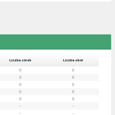
Liczba córek
Liczba obór
0
0
0
0
0
0
0
0
0
0
-
-
-
-