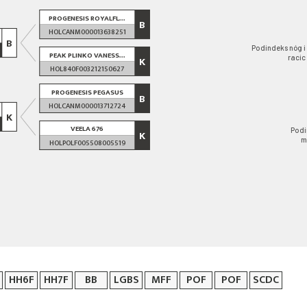
PROGENESIS ROYALFL...
B
HOLCANM000013638251
B
Podindeks nóg i
PEAK PLINKO VANESS...
racic
K
HOL840F003212150627
PROGENESIS PEGASUS
B
HOLCANM000013712724
K
VEELA 676
Podi
K
m
HOLPOLF005508005519
HH6F
HH7F
BB
LGBS
MFF
POF
POF
SCDC