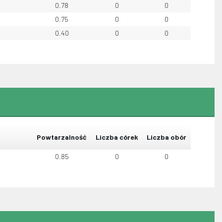
0.78
0
0
0.75
0
0
0.40
0
0
Powtarzalność
Liczba córek
Liczba obór
0.85
0
0