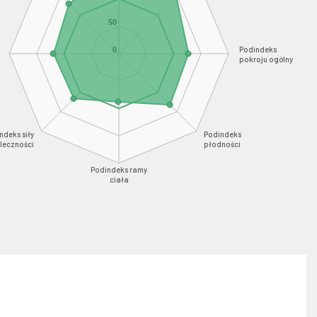
50
Podindeks
0
pokroju ogólny
ndeks siły
Podindeks
leczności
płodności
Podindeks ramy
ciała