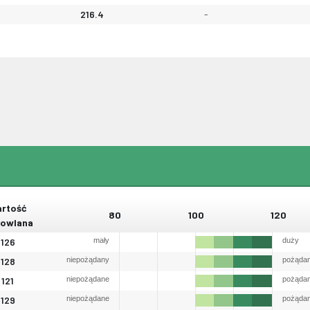
216.4
-
rtość
80
100
120
owlana
126
mały
duży
128
niepożądany
pożąda
121
niepożądane
pożąda
129
niepożądane
pożąda