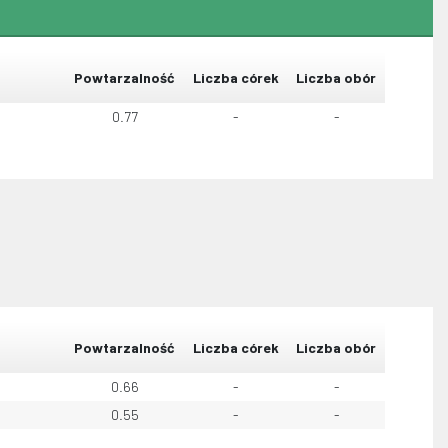
Powtarzalność
Liczba córek
Liczba obór
0.77
-
-
Powtarzalność
Liczba córek
Liczba obór
0.66
-
-
0.55
-
-