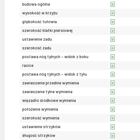
budowa ogólna
G
wysokość w krzyżu
G
głębokość tułowia
G
szerokość klatki piersiowej
G
ustawienie zadu
G
szerokość zadu
G
postawa nóg tylnych – widok z boku
G
racice
G
postawa nóg tylnych – widok z tyłu
G
zawieszenie przednie wymienia
G
zawieszenie tylne wymienia
G
więzadło środkowe wymienia
G
położenie wymienia
G
szerokość wymienia
G
ustawienie strzyków
G
długość strzyków
G