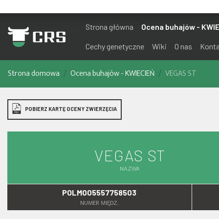
Strona główna
Ocena buhajów - KWI
Cechy genetyczne
Wiki
O nas
Kont
Strona domowa
Ocena buhajów - KWIECIEŃ
VEGAS ST
POBIERZ KARTĘ OCENY ZWIERZĘCIA
VEGAS ST
NAZWA
POLM005557758503
NUMER MIĘDZ.