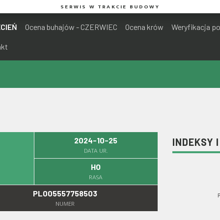
SERWIS W TRAKCIE BUDOWY
ECIEŃ
Ocena buhajów - CZERWIEC
Ocena krów
Weryfikacja p
akt
2024-10-25
INDEKSY 
DATA UR.
HO
RASA
PL005557758503
NUMER