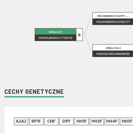
PROGENESIS VIVIFY-...
HOL840M003235933277
VEGAS ST
B
HOLPOLM005557758503
VEELA 943
HOLPOLF005446898693
CECHY GENETYCZNE
A2A2
RP1F
CNF
DPF
HH1F
HH3F
HH4F
HH5F