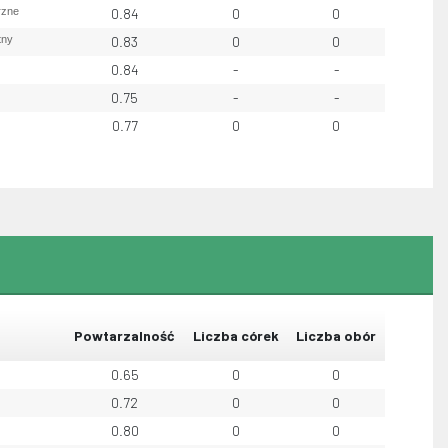
rzne
0.84
0
0
tny
0.83
0
0
0.84
-
-
0.75
-
-
0.77
0
0
Powtarzalność
Liczba córek
Liczba obór
0.65
0
0
0.72
0
0
0.80
0
0