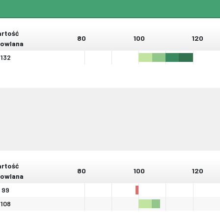
rtość
80
100
120
owlana
132
rtość
80
100
120
owlana
99
108