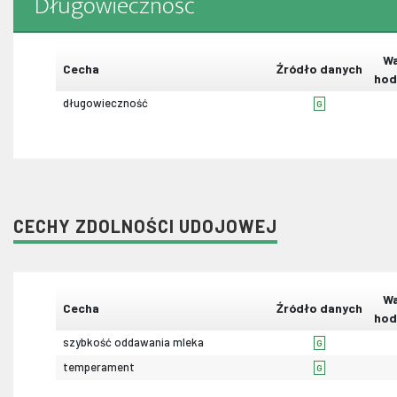
Długowieczność
Wa
Cecha
Źródło danych
hod
długowieczność
G
CECHY ZDOLNOŚCI UDOJOWEJ
Wa
Cecha
Źródło danych
hod
szybkość oddawania mleka
G
temperament
G