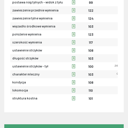
iksowa
postawa nóg tylnych – widok z tyłu
99
G
luź
zawieszenie przednie wymienia
122
G
nis
zawieszenie tylne wymienia
124
G
sła
więzadło środkowe wymienia
103
G
nis
położenie wymienia
123
G
wąsk
szerokość wymienia
117
G
szerok
ustawienie strzyków
108
G
krót
długość strzyków
103
G
zewnętrz
ustawienie strzyków - tył
100
G
ordynar
charakter mleczny
103
G
sła
kondycja
108
G
sła
lokomocja
110
G
sła
struktura kostna
101
G