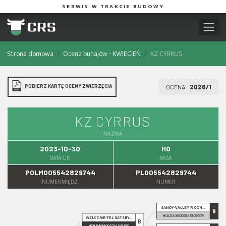
SERWIS W TRAKCIE BUDOWY
Strona domowa
Ocena buhajów - KWIECIEŃ
KZ CYRRUS
POBIERZ KARTĘ OCENY ZWIERZĘCIA
OCENA:
2026/1
KZ CYRRUS
NAZWA
2023-10-30
HO
DATA UR.
RASA
POLM005542829744
PL005542829744
NUMER MIĘDZ.
NUMER
SANDY-VALLEY R CON...
B
HOL840M003148929379
WELCOME-TEL GATSBY...
B
HOL840M003214541180