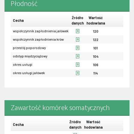
Płodność
Źródło
Wartość
Cecha
danych
hodowlana
współczynnik zapłodnienia jałówek
120
G
współczynnik zapłodnienia krów
122
G
przestój poporodowy
101
G
odstęp międzyciążowy
104
G
okres usługi
106
G
okres usługi jałówek
114
G
Zawartość komórek somatycznych
Źródło
Wartość
Cecha
danych
hodowlana