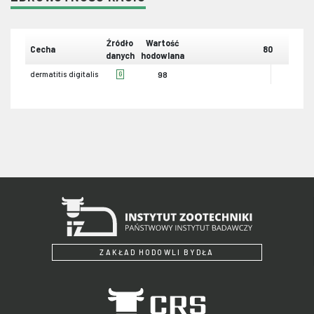
Źródło
Wartość
Cecha
80
danych
hodowlana
dermatitis digitalis
98
G
ZAKŁAD HODOWLI BYDŁA