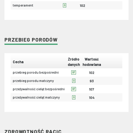
temperament
102
G
PRZEBIEG PORODÓW
Źródło
Wartość
Cecha
danych
hodowlana
przebieg porodu bezpośredni
102
GF
przebieg porodu matczyny
93
G
przeżywalność cieląt bezpośredni
107
GF
przeżywalność cieląt matczyny
104
G
ZDROWOTNOŚĆ RACIC