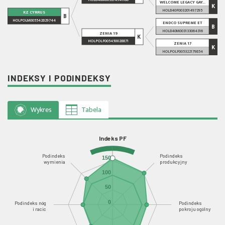
WELCOME LEGACY GAY...
K
HOL840F003201497295
KZ CYRRUS
B
HOLPOLM005542829744
ENDCO SUPREME ET
B
HOL840M003133064316
ZENIA 19
K
HOLPOLF005450028871
ZENIA 17
K
HOLPOLF005322179854
INDEKSY I PODINDEKSY
Wykres
Tabela
Indeks PF
Podindeks
Podindeks
150
wymienia
produkcyjny
100
50
0
Podindeks nóg
Podindeks
i racic
pokroju ogólny