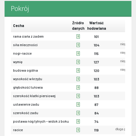
Pokrój
Źródło
Wartość
Cecha
danych
hodowlana
ma
rama ciała z zadem
101
G
niepożąda
siła mleczności
104
G
niepożąda
nogi-racice
115
G
niepożąda
wymię
127
G
niepożąda
budowa ogólna
120
G
ni
wysokość w krzyżu
103
G
pły
głębokość tułowia
88
G
wąs
szerokość klatki piersiowej
103
G
uniesio
ustawienie zadu
87
G
wąs
szerokość zadu
84
G
piono
postawa nóg tylnych – widok z boku
74
G
długa przekąt
racice
119
G