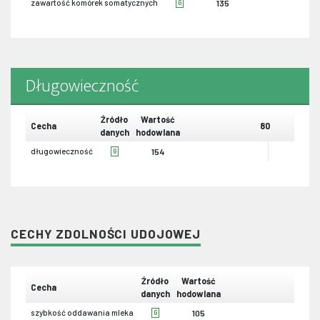
zawartość komórek somatycznych
135
G
Długowieczność
Źródło
Wartość
Cecha
80
danych
hodowlana
długowieczność
154
G
CECHY ZDOLNOŚCI UDOJOWEJ
Źródło
Wartość
Cecha
80
danych
hodowlana
szybkość oddawania mleka
105
G