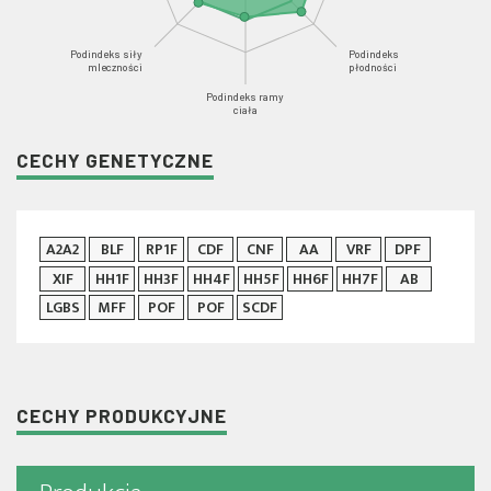
Podindeks siły
Podindeks
mleczności
płodności
Podindeks ramy
ciała
CECHY GENETYCZNE
A2A2
BLF
RP1F
CDF
CNF
AA
VRF
DPF
XIF
HH1F
HH3F
HH4F
HH5F
HH6F
HH7F
AB
LGBS
MFF
POF
POF
SCDF
CECHY PRODUKCYJNE