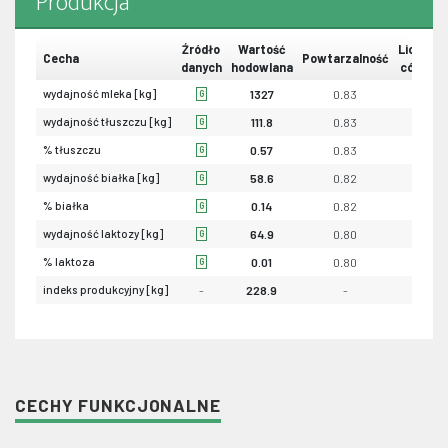
Produkcja
Źródło
Wartość
Liczba
Cecha
Powtarzalność
danych
hodowlana
córek
wydajność mleka [kg]
1327
0.83
0
G
wydajność tłuszczu [kg]
111.8
0.83
0
G
% tłuszczu
0.57
0.83
0
G
wydajność białka [kg]
58.6
0.82
0
G
% białka
0.14
0.82
0
G
wydajność laktozy [kg]
64.9
0.80
-
G
% laktoza
0.01
0.80
-
G
indeks produkcyjny [kg]
-
228.9
-
-
CECHY FUNKCJONALNE