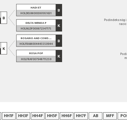
HADI ET
B
HOLDEUM000361951631
B
Podindeks nóg i
DELTA WENDA P
racic
K
HOLNLDF000672347175
ROSARIO AND COWS ...
B
HOLFRAM004445550944
K
ROSA POP
Podi
K
m
HOLFRAF007948711259
HH1F
HH3F
HH4F
HH5F
HH6F
HH7F
AB
MFF
PO