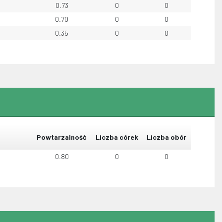
0.73
0
0
0.70
0
0
0.35
0
0
Powtarzalność
Liczba córek
Liczba obór
0.80
0
0