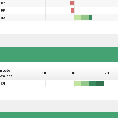
97
98
112
rtość
80
100
120
owlana
131