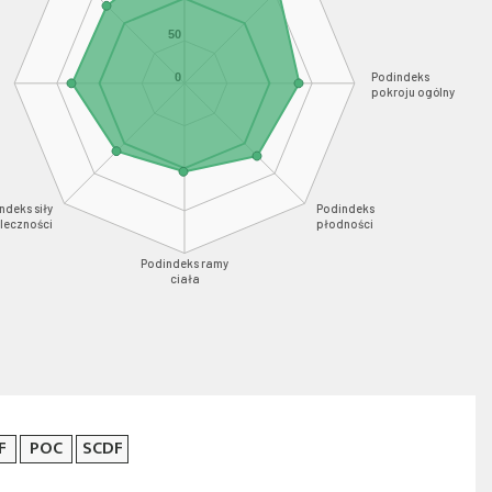
50
Podindeks
0
pokroju ogólny
ndeks siły
Podindeks
leczności
płodności
Podindeks ramy
ciała
F
POC
SCDF