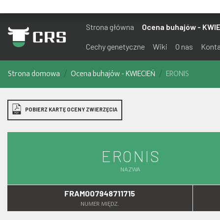
Strona główna
Ocena buhajów - KWI
Cechy genetyczne
Wiki
O nas
Kont
Strona domowa
Ocena buhajów - KWIECIEŃ
ERONIS
POBIERZ KARTĘ OCENY ZWIERZĘCIA
ERONIS
NAZWA
FRAM007948711715
NUMER MIĘDZ.