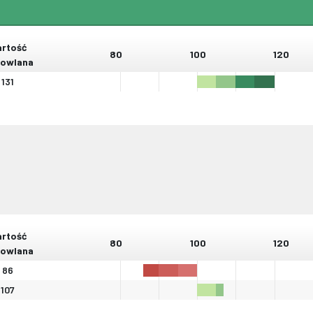
rtość
80
100
120
owlana
131
rtość
80
100
120
owlana
86
107