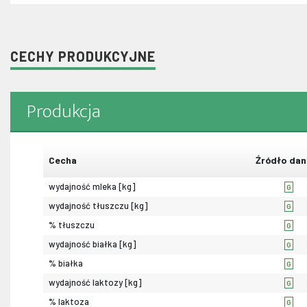
CECHY PRODUKCYJNE
Produkcja
Cecha
Źródło dan
wydajność mleka [kg]
G
wydajność tłuszczu [kg]
G
% tłuszczu
G
wydajność białka [kg]
G
% białka
G
wydajność laktozy [kg]
G
% laktoza
G