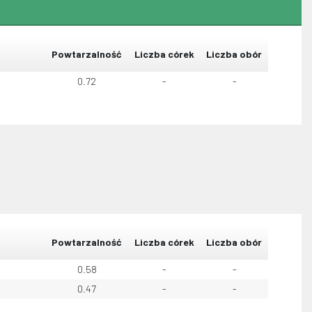
Powtarzalność
Liczba córek
Liczba obór
0.72
-
-
Powtarzalność
Liczba córek
Liczba obór
0.58
-
-
0.47
-
-