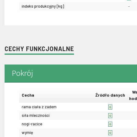
indeks produkcyjny [kg]
-
CECHY FUNKCJONALNE
Pokrój
Wa
Cecha
Źródło danych
hod
rama ciała z zadem
G
siła mleczności
G
nogi-racice
G
wymię
G