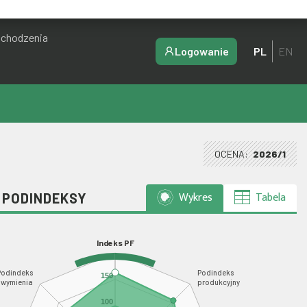
ochodzenia
Logowanie
PL
EN
OCENA:
2026/1
Wykres
Tabela
I PODINDEKSY
Indeks PF
Podindeks
Podindeks
150
wymienia
produkcyjny
100