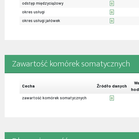
odstęp międzyciążowy
G
okres usługi
G
okres usługi jałówek
G
Zawartość komórek somatycznych
Wa
Cecha
Źródło danych
hod
zawartość komórek somatycznych
G