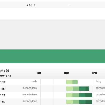
248.4
-
rtość
80
100
120
owlana
109
mały
duży
118
niepożądany
pożąda
133
niepożądane
pożąda
130
niepożądane
pożąda