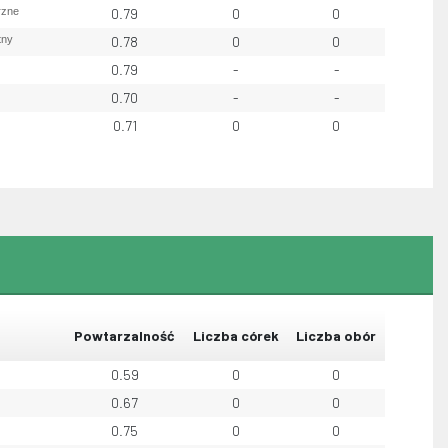
rzne
0.79
0
0
tny
0.78
0
0
0.79
-
-
0.70
-
-
0.71
0
0
Powtarzalność
Liczba córek
Liczba obór
0.59
0
0
0.67
0
0
0.75
0
0