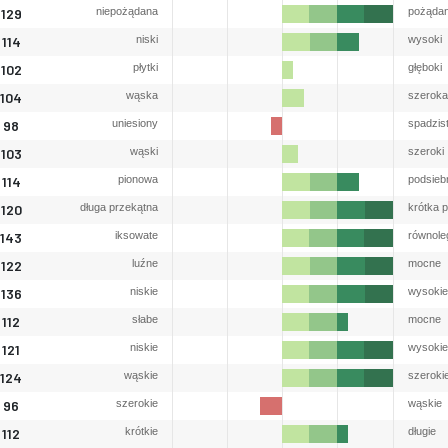
129
niepożądana
pożąda
114
niski
wysoki
102
płytki
głęboki
104
wąska
szeroka
98
uniesiony
spadzis
103
wąski
szeroki
114
pionowa
podsieb
120
długa przekątna
krótka 
143
iksowate
równole
122
luźne
mocne
136
niskie
wysokie
112
słabe
mocne
121
niskie
wysokie
124
wąskie
szeroki
96
szerokie
wąskie
112
krótkie
długie