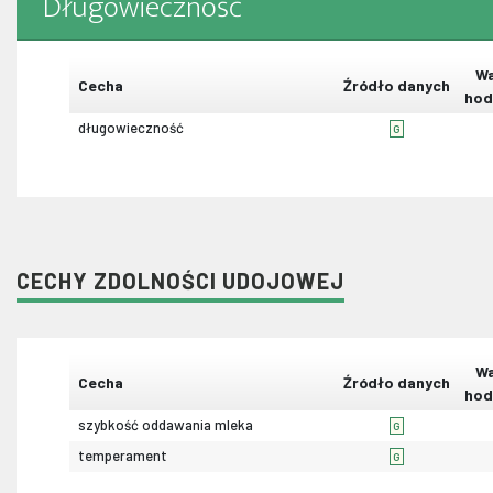
Długowieczność
Wa
Cecha
Źródło danych
hod
długowieczność
G
CECHY ZDOLNOŚCI UDOJOWEJ
Wa
Cecha
Źródło danych
hod
szybkość oddawania mleka
G
temperament
G