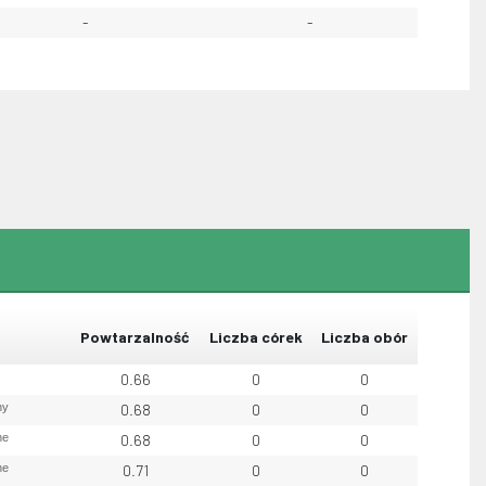
-
-
Powtarzalność
Liczba córek
Liczba obór
0.66
0
0
ny
0.68
0
0
ne
0.68
0
0
ne
0.71
0
0