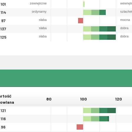
101
zewnętrzne
wewnęt
114
ordynarny
szlache
97
słaba
mocna
137
słaba
dobra
125
słaba
dobra
rtość
80
100
120
owlana
121
116
96