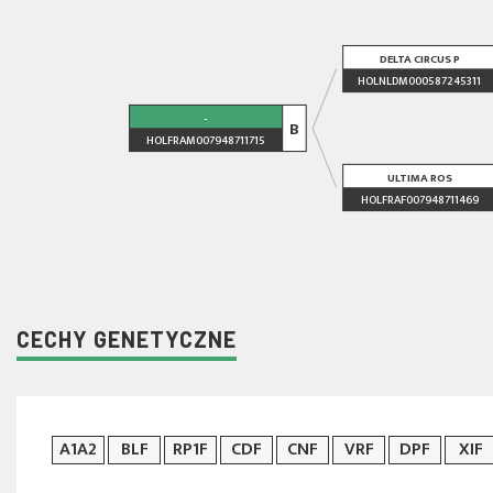
DELTA CIRCUS P
HOLNLDM000587245311
-
B
HOLFRAM007948711715
ULTIMA ROS
HOLFRAF007948711469
CECHY GENETYCZNE
A1A2
BLF
RP1F
CDF
CNF
VRF
DPF
XIF