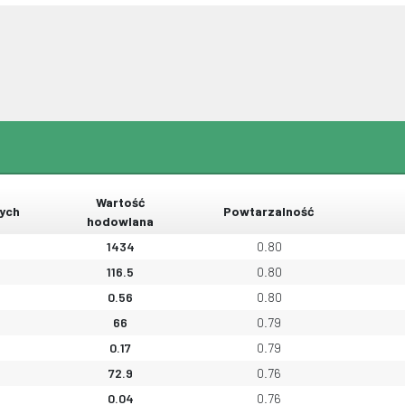
Wartość
ych
Powtarzalność
hodowlana
1434
0.80
116.5
0.80
0.56
0.80
66
0.79
0.17
0.79
72.9
0.76
0.04
0.76