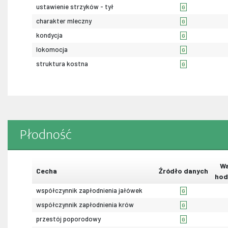
ustawienie strzyków - tył
G
charakter mleczny
G
kondycja
G
lokomocja
G
struktura kostna
G
Płodność
Wa
Cecha
Źródło danych
hod
współczynnik zapłodnienia jałówek
G
współczynnik zapłodnienia krów
G
przestój poporodowy
G