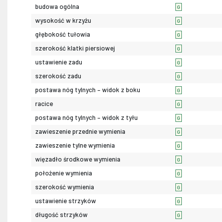
budowa ogólna
G
wysokość w krzyżu
G
głębokość tułowia
G
szerokość klatki piersiowej
G
ustawienie zadu
G
szerokość zadu
G
postawa nóg tylnych – widok z boku
G
racice
G
postawa nóg tylnych – widok z tyłu
G
zawieszenie przednie wymienia
G
zawieszenie tylne wymienia
G
więzadło środkowe wymienia
G
położenie wymienia
G
szerokość wymienia
G
ustawienie strzyków
G
długość strzyków
G