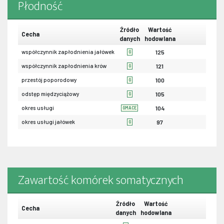
Płodność
Źródło
Wartość
Cecha
danych
hodowlana
współczynnik zapłodnienia jałówek
125
G
współczynnik zapłodnienia krów
121
G
przestój poporodowy
100
G
odstęp międzyciążowy
105
G
okres usługi
104
GMACE
okres usługi jałówek
97
G
Zawartość komórek somatycznych
Źródło
Wartość
Cecha
danych
hodowlana