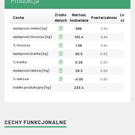
Produkcja
Źródło
Wartość
Liczba
Cecha
Powtarzalność
danych
hodowlana
córek
wydajność mleka [kg]
686
0.84
0
G
wydajność tłuszczu [kg]
132.4
0.84
0
G
% tłuszczu
1.08
0.84
0
G
wydajność białka [kg]
50.5
0.83
0
G
% białka
0.28
0.83
0
G
wydajność laktozy [kg]
28.3
0.80
-
G
% laktoza
-0.05
0.80
-
G
indeks produkcyjny [kg]
-
233.4
-
-
CECHY FUNKCJONALNE