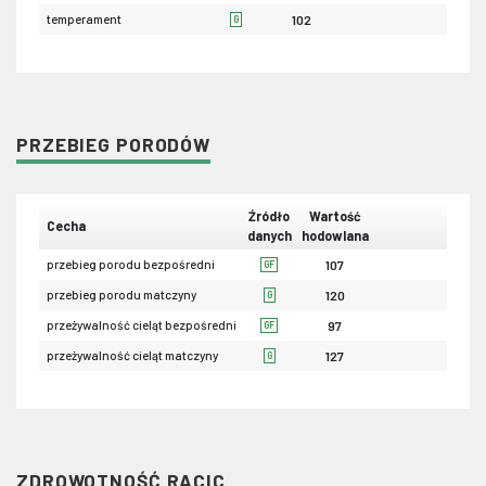
temperament
102
G
PRZEBIEG PORODÓW
Źródło
Wartość
Cecha
danych
hodowlana
przebieg porodu bezpośredni
107
GF
przebieg porodu matczyny
120
G
przeżywalność cieląt bezpośredni
97
GF
przeżywalność cieląt matczyny
127
G
ZDROWOTNOŚĆ RACIC