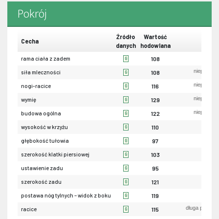
Pokrój
Źródło
Wartość
Cecha
danych
hodowlana
ma
rama ciała z zadem
108
G
niepożąda
siła mleczności
108
G
niepożąda
nogi-racice
116
G
niepożąda
wymię
129
G
niepożąda
budowa ogólna
122
G
ni
wysokość w krzyżu
110
G
pły
głębokość tułowia
97
G
wąs
szerokość klatki piersiowej
103
G
uniesio
ustawienie zadu
95
G
wąs
szerokość zadu
121
G
piono
postawa nóg tylnych – widok z boku
119
G
długa przekąt
racice
115
G