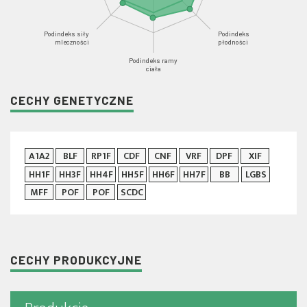
Podindeks siły
Podindeks
mleczności
płodności
Podindeks ramy
ciała
CECHY GENETYCZNE
A1A2
BLF
RP1F
CDF
CNF
VRF
DPF
XIF
HH1F
HH3F
HH4F
HH5F
HH6F
HH7F
BB
LGBS
MFF
POF
POF
SCDC
CECHY PRODUKCYJNE