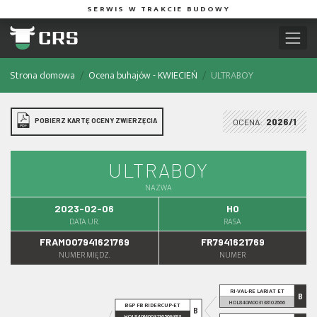
SERWIS W TRAKCIE BUDOWY
Strona domowa
Ocena buhajów - KWIECIEŃ
ULTRABOY
POBIERZ KARTĘ OCENY ZWIERZĘCIA
OCENA:
2026/1
ULTRABOY
NAZWA
2023-02-06
HO
DATA UR.
RASA
FRAM007941621769
FR7941621769
NUMER MIĘDZ.
NUMER
RI-VAL-RE LARIAT ET
B
HOL840M003138102666
BGP FB RIDERCUP-ET
B
HOL840M003216569383