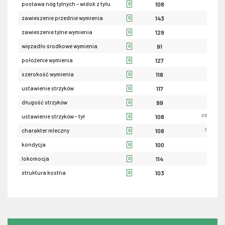
iksowa
postawa nóg tylnych – widok z tyłu
108
G
luź
zawieszenie przednie wymienia
143
G
nis
zawieszenie tylne wymienia
129
G
sła
więzadło środkowe wymienia
91
G
nis
położenie wymienia
127
G
wąsk
szerokość wymienia
118
G
szerok
ustawienie strzyków
117
G
krót
długość strzyków
99
G
zewnętrz
ustawienie strzyków - tył
108
G
ordynar
charakter mleczny
108
G
sła
kondycja
100
G
sła
lokomocja
114
G
sła
struktura kostna
103
G