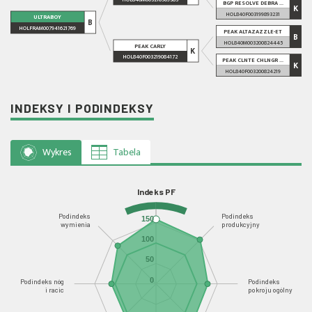
BGP RESOLVE DEBRA ...
K
HOL840F003199893231
ULTRABOY
B
HOLFRAM007941621769
PEAK ALTAZAZZLE-ET
B
HOL840M003200824445
PEAK CARLY
K
HOL840F003219084172
PEAK CLNTE CHLNGR ...
K
HOL840F003200824219
INDEKSY I PODINDEKSY
Wykres
Tabela
Indeks PF
Podindeks
Podindeks
150
wymienia
produkcyjny
100
50
0
Podindeks nóg
Podindeks
i racic
pokroju ogólny