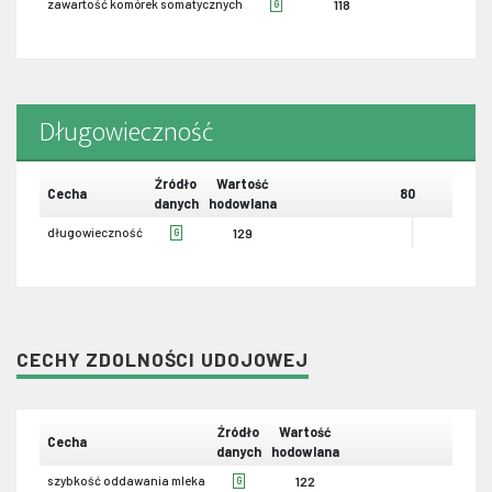
zawartość komórek somatycznych
118
G
Długowieczność
Źródło
Wartość
Cecha
80
danych
hodowlana
długowieczność
129
G
CECHY ZDOLNOŚCI UDOJOWEJ
Źródło
Wartość
Cecha
80
danych
hodowlana
szybkość oddawania mleka
122
G