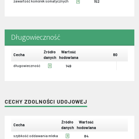
zawartość komórek somatycznych
152
G
Długowieczność
Źródło
Wartość
Cecha
80
danych
hodowlana
długowieczność
149
G
CECHY ZDOLNOŚCI UDOJOWEJ
Źródło
Wartość
Cecha
80
danych
hodowlana
szybkość oddawania mleka
84
G