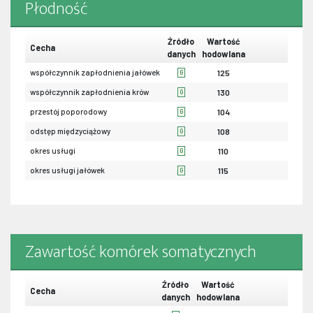
Płodność
Źródło
Wartość
Cecha
danych
hodowlana
współczynnik zapłodnienia jałówek
125
G
współczynnik zapłodnienia krów
130
G
przestój poporodowy
104
G
odstęp międzyciążowy
108
G
okres usługi
110
G
okres usługi jałówek
115
G
Zawartość komórek somatycznych
Źródło
Wartość
Cecha
danych
hodowlana