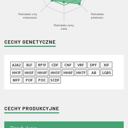
Podindeks siły
Podindeks
mleczności
płodności
Podindeks ramy
ciała
CECHY GENETYCZNE
A2A2
BLF
RP1F
CDF
CNF
VRF
DPF
XIF
HH1F
HH3F
HH4F
HH5F
HH6F
HH7F
AB
LGBS
MFF
POF
POC
SCDF
CECHY PRODUKCYJNE