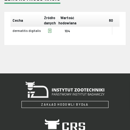
Źródło
Wartość
Cecha
80
danych
hodowlana
dermatitis digitalis
104
G
ZAKŁAD HODOWLI BYDŁA