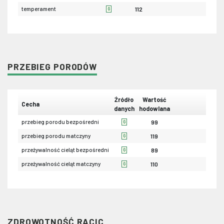
temperament
112
G
PRZEBIEG PORODÓW
Źródło
Wartość
Cecha
danych
hodowlana
przebieg porodu bezpośredni
99
G
przebieg porodu matczyny
119
G
przeżywalność cieląt bezpośredni
89
G
przeżywalność cieląt matczyny
110
G
ZDROWOTNOŚĆ RACIC