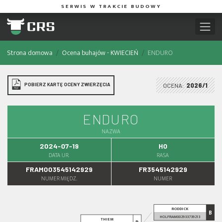
SERWIS W TRAKCIE BUDOWY
Strona domowa
Ocena buhajów - KWIECIEŃ
ENDURO
POBIERZ KARTĘ OCENY ZWIERZĘCIA
OCENA:
2026/1
ENDURO
NAZWA
2024-07-19
HO
DATA UR.
RASA
FRAM003545142929
FR3545142929
NUMER MIĘDZ.
NUMER
RODDICK
B
HOLFRAM002933739213
THIEM