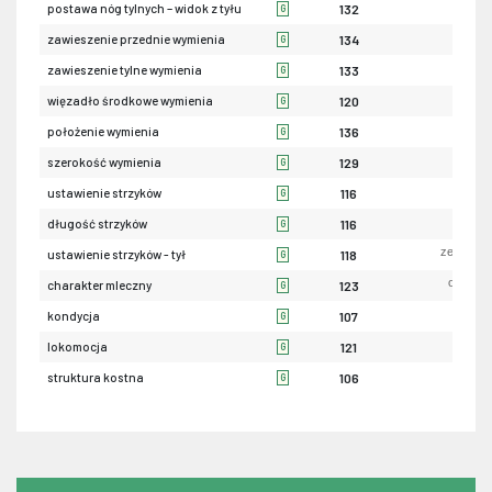
iksowa
postawa nóg tylnych – widok z tyłu
132
G
luź
zawieszenie przednie wymienia
134
G
nis
zawieszenie tylne wymienia
133
G
sła
więzadło środkowe wymienia
120
G
nis
położenie wymienia
136
G
wąsk
szerokość wymienia
129
G
szerok
ustawienie strzyków
116
G
krót
długość strzyków
116
G
zewnętrz
ustawienie strzyków - tył
118
G
ordynar
charakter mleczny
123
G
sła
kondycja
107
G
sła
lokomocja
121
G
sła
struktura kostna
106
G