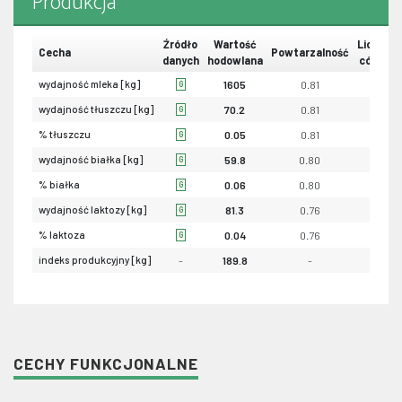
Produkcja
Źródło
Wartość
Liczba
Cecha
Powtarzalność
danych
hodowlana
córek
wydajność mleka [kg]
1605
0.81
0
G
wydajność tłuszczu [kg]
70.2
0.81
0
G
% tłuszczu
0.05
0.81
0
G
wydajność białka [kg]
59.8
0.80
0
G
% białka
0.06
0.80
0
G
wydajność laktozy [kg]
81.3
0.76
-
G
% laktoza
0.04
0.76
-
G
indeks produkcyjny [kg]
-
189.8
-
-
CECHY FUNKCJONALNE