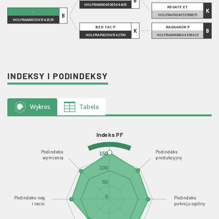
B
HOLFRAM004926544409
REGATE ET
K
-
B
HOLFRAF004953768971
HOLFRAM003545142929
BZH TAC P
RAGNAROK P
K
B
HOLFRAF003545142790
HOLFRAM008844358425
INDEKSY I PODINDEKSY
Wykres
Tabela
Indeks PF
Podindeks
Podindeks
150
wymienia
produkcyjny
100
50
0
Podindeks nóg
Podindeks
i racic
pokroju ogólny