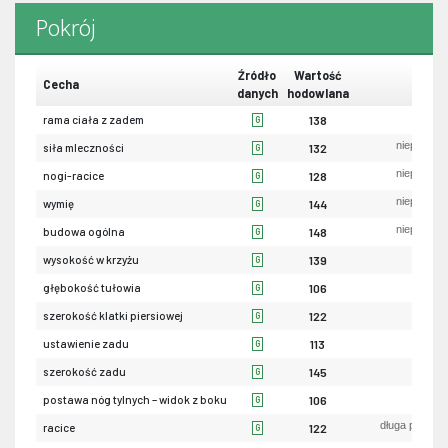
Pokrój
Źródło
Wartość
Cecha
danych
hodowlana
ma
rama ciała z zadem
138
G
niepożąda
siła mleczności
132
G
niepożąda
nogi-racice
128
G
niepożąda
wymię
144
G
niepożąda
budowa ogólna
148
G
ni
wysokość w krzyżu
139
G
pły
głębokość tułowia
106
G
wąs
szerokość klatki piersiowej
122
G
uniesio
ustawienie zadu
113
G
wąs
szerokość zadu
145
G
piono
postawa nóg tylnych – widok z boku
106
G
długa przekąt
racice
122
G