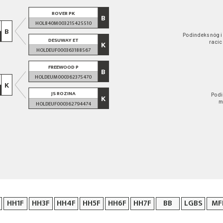
ROVER PK
B
HOL840M003215425510
B
Podindeks nóg i
DESUWAY ET
racic
K
HOLDEUF000363188567
FREEWOOD P
B
HOLDEUM000362375470
K
JS ROZINA
Podi
K
m
HOLDEUF000362794474
HH1F
HH3F
HH4F
HH5F
HH6F
HH7F
BB
LGBS
MF