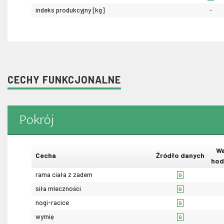
indeks produkcyjny [kg]
-
CECHY FUNKCJONALNE
Pokrój
Wa
Cecha
Źródło danych
hod
rama ciała z zadem
G
siła mleczności
G
nogi-racice
G
wymię
G