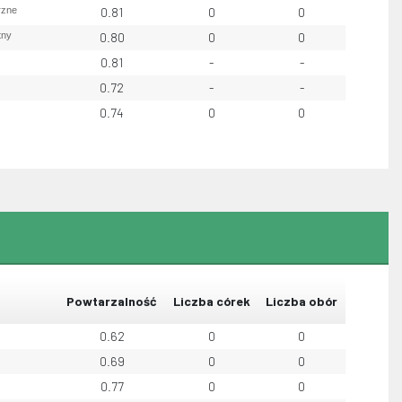
rzne
0.81
0
0
tny
0.80
0
0
0.81
-
-
0.72
-
-
0.74
0
0
Powtarzalność
Liczba córek
Liczba obór
0.62
0
0
0.69
0
0
0.77
0
0