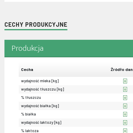
CECHY PRODUKCYJNE
Produkcja
Cecha
Źródło dan
wydajność mleka [kg]
G
wydajność tłuszczu [kg]
G
% tłuszczu
G
wydajność białka [kg]
G
% białka
G
wydajność laktozy [kg]
G
% laktoza
G