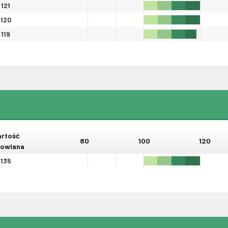
121
120
119
rtość
80
100
120
owlana
135