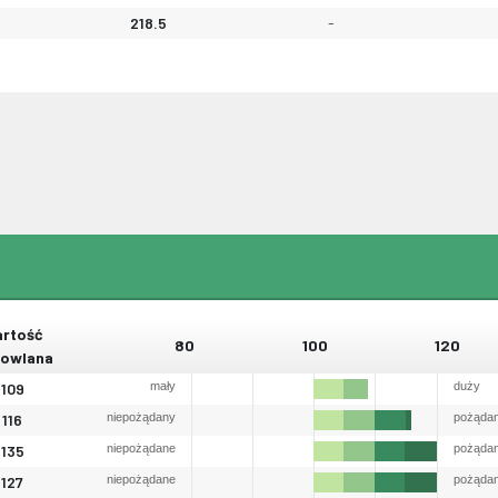
218.5
-
rtość
80
100
120
owlana
109
mały
duży
116
niepożądany
pożąda
135
niepożądane
pożąda
127
niepożądane
pożąda