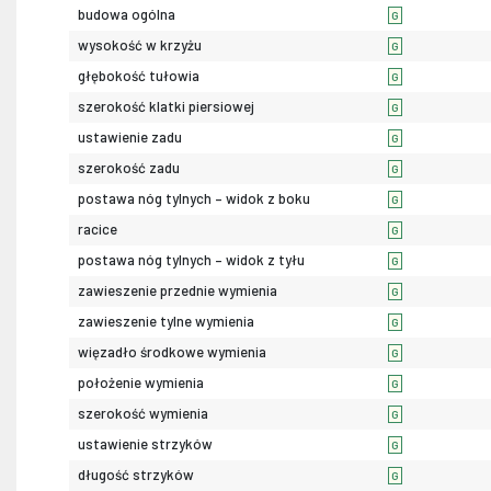
budowa ogólna
G
wysokość w krzyżu
G
głębokość tułowia
G
szerokość klatki piersiowej
G
ustawienie zadu
G
szerokość zadu
G
postawa nóg tylnych – widok z boku
G
racice
G
postawa nóg tylnych – widok z tyłu
G
zawieszenie przednie wymienia
G
zawieszenie tylne wymienia
G
więzadło środkowe wymienia
G
położenie wymienia
G
szerokość wymienia
G
ustawienie strzyków
G
długość strzyków
G