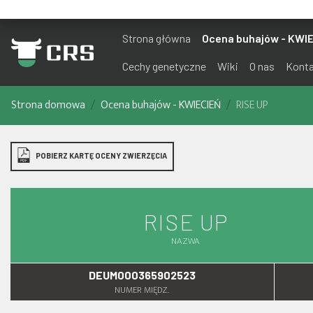
Strona główna
Ocena buhajów - KWI
Cechy genetyczne
Wiki
O nas
Kont
Strona domowa
Ocena buhajów - KWIECIEŃ
RISE UP
POBIERZ KARTĘ OCENY ZWIERZĘCIA
RISE UP
NAZWA
DEUM000365902523
NUMER MIĘDZ.