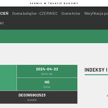
SERWIS W TRAKCIE BUDOWY
ECIEŃ
Ocena buhajów - CZERWIEC
Ocena krów
Weryfikacja p
akt
2024-04-22
INDEKSY 
DATA UR.
HO
RASA
DE0365902523
NUMER