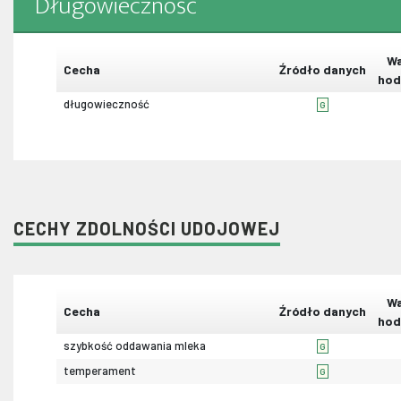
Długowieczność
Wa
Cecha
Źródło danych
hod
długowieczność
G
CECHY ZDOLNOŚCI UDOJOWEJ
Wa
Cecha
Źródło danych
hod
szybkość oddawania mleka
G
temperament
G