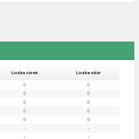
Liczba córek
Liczba obór
0
0
0
0
0
0
0
0
0
0
-
-
-
-