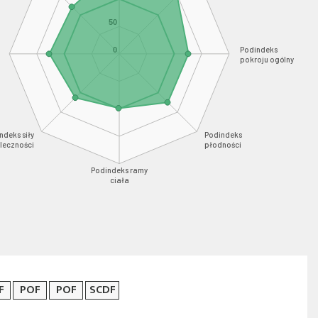
50
Podindeks
0
pokroju ogólny
ndeks siły
Podindeks
leczności
płodności
Podindeks ramy
ciała
F
POF
POF
SCDF