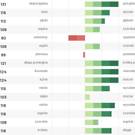
131
niepożądana
pożąda
115
niski
wysoki
112
płytki
głęboki
109
wąska
szeroka
90
uniesiony
spadzis
109
wąski
szeroki
99
pionowa
podsieb
121
długa przekątna
krótka 
124
iksowate
równole
124
luźne
mocne
115
niskie
wysokie
103
słabe
mocne
118
niskie
wysokie
116
wąskie
szeroki
108
szerokie
wąskie
116
krótkie
długie