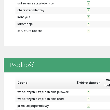
ustawienie strzyków - tył
G
charakter mleczny
G
kondycja
G
lokomocja
G
struktura kostna
G
Płodność
Wa
Cecha
Źródło danych
hod
współczynnik zapłodnienia jałówek
G
współczynnik zapłodnienia krów
G
przestój poporodowy
G