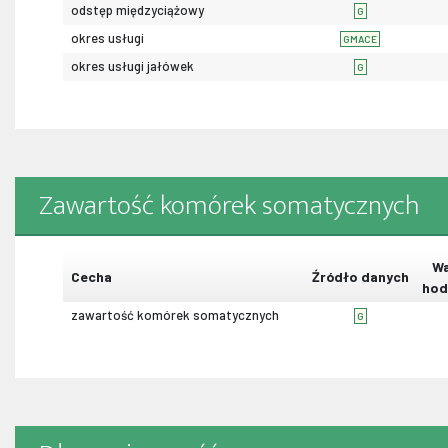
odstęp międzyciążowy
G
okres usługi
GMACE
okres usługi jałówek
G
Zawartość komórek somatycznych
Wa
Cecha
Źródło danych
hod
zawartość komórek somatycznych
G