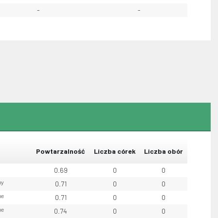
-
-
Powtarzalność
Liczba córek
Liczba obór
0.69
0
0
ny
0.71
0
0
ne
0.71
0
0
ne
0.74
0
0