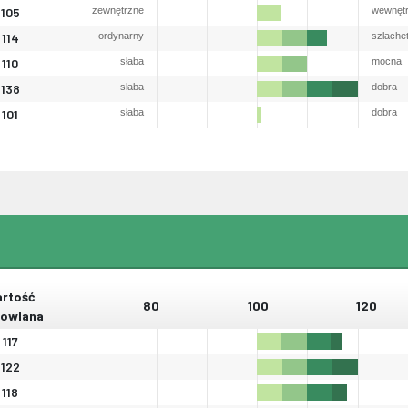
105
zewnętrzne
wewnęt
114
ordynarny
szlache
110
słaba
mocna
138
słaba
dobra
101
słaba
dobra
rtość
80
100
120
owlana
117
122
118