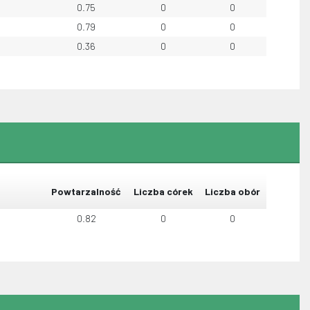
0.75
0
0
0.79
0
0
0.36
0
0
Powtarzalność
Liczba córek
Liczba obór
0.82
0
0