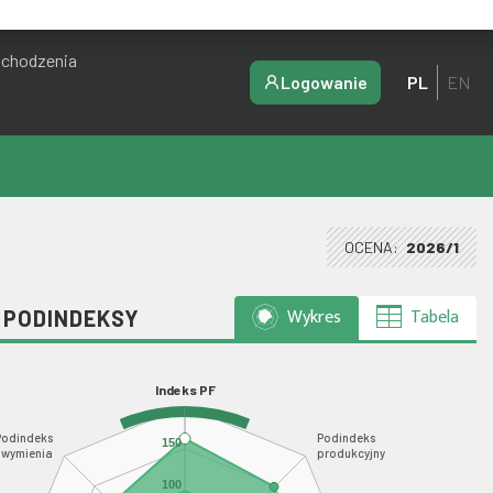
ochodzenia
Logowanie
PL
EN
OCENA:
2026/1
Wykres
Tabela
I PODINDEKSY
Indeks PF
Podindeks
Podindeks
150
wymienia
produkcyjny
100