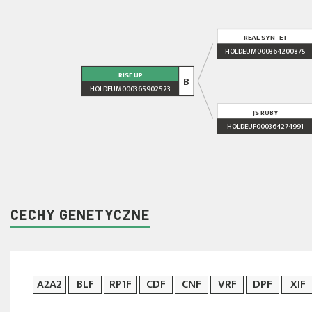
REAL SYN- ET
HOLDEUM000364200875
RISE UP
B
HOLDEUM000365902523
JS RUBY
HOLDEUF000364274991
CECHY GENETYCZNE
A2A2
BLF
RP1F
CDF
CNF
VRF
DPF
XIF