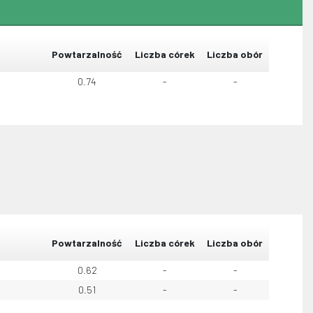
Powtarzalność
Liczba córek
Liczba obór
0.74
-
-
Powtarzalność
Liczba córek
Liczba obór
0.62
-
-
0.51
-
-