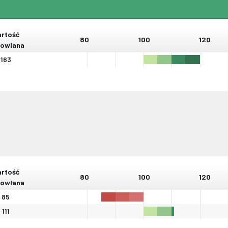
rtość
80
100
120
owlana
163
rtość
80
100
120
owlana
85
111