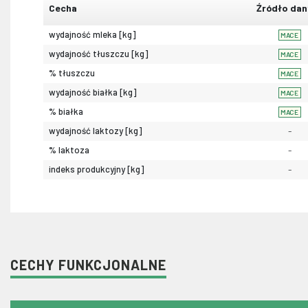
Cecha
Źródło dan
wydajność mleka [kg]
MACE
wydajność tłuszczu [kg]
MACE
% tłuszczu
MACE
wydajność białka [kg]
MACE
% białka
MACE
wydajność laktozy [kg]
-
% laktoza
-
indeks produkcyjny [kg]
-
CECHY FUNKCJONALNE