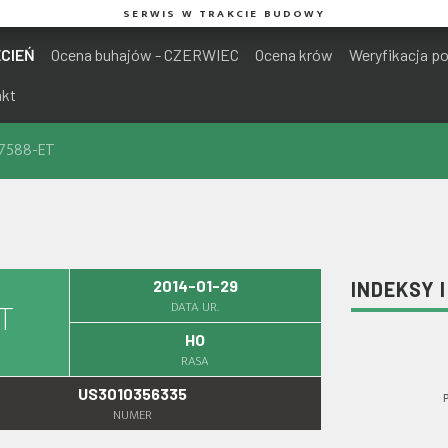
SERWIS W TRAKCIE BUDOWY
ECIEŃ
Ocena buhajów - CZERWIEC
Ocena krów
Weryfikacja p
akt
57588-ET
2014-01-29
INDEKSY 
DATA UR.
T
HO
RASA
US3010356335
NUMER