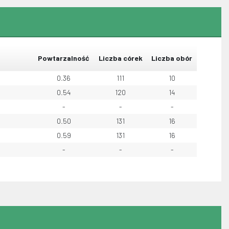
Powtarzalność
Liczba córek
Liczba obór
0.36
111
10
0.54
120
14
-
-
-
0.50
131
16
0.59
131
16
-
-
-