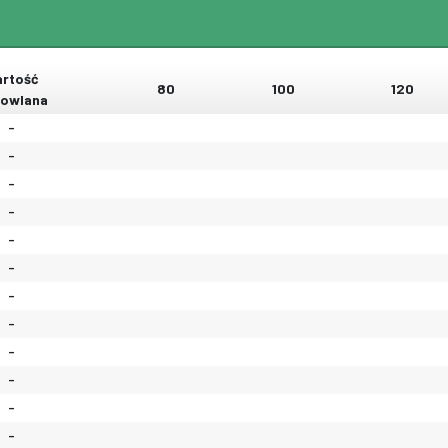
rtość
80
100
120
owlana
-
-
-
-
-
-
-
-
-
-
-
-