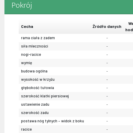
Pokrój
Wa
Cecha
Źródło danych
hod
rama ciała z zadem
-
siła mleczności
-
nogi-racice
-
wymię
-
budowa ogólna
-
wysokość w krzyżu
-
głębokość tułowia
-
szerokość klatki piersiowej
-
ustawienie zadu
-
szerokość zadu
-
postawa nóg tylnych – widok z boku
-
racice
-