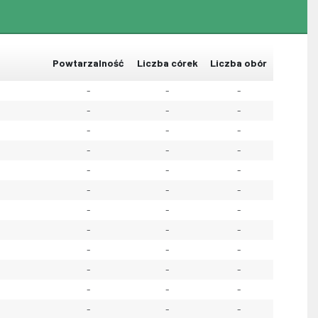
Powtarzalność
Liczba córek
Liczba obór
-
-
-
-
-
-
-
-
-
-
-
-
-
-
-
-
-
-
-
-
-
-
-
-
-
-
-
-
-
-
-
-
-
-
-
-