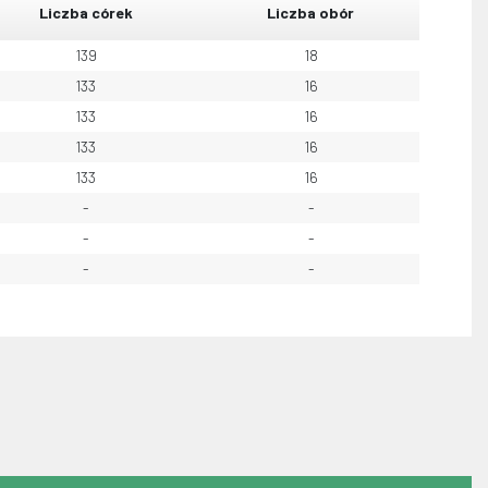
Liczba córek
Liczba obór
139
18
133
16
133
16
133
16
133
16
-
-
-
-
-
-