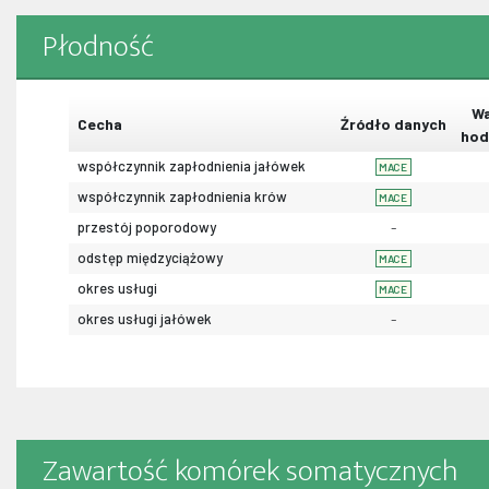
Płodność
Wa
Cecha
Źródło danych
hod
współczynnik zapłodnienia jałówek
MACE
współczynnik zapłodnienia krów
MACE
przestój poporodowy
-
odstęp międzyciążowy
MACE
okres usługi
MACE
okres usługi jałówek
-
Zawartość komórek somatycznych