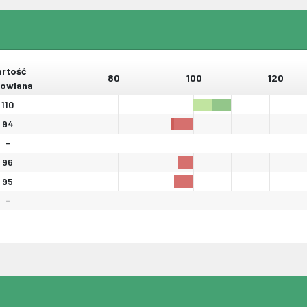
rtość
80
100
120
owlana
110
94
-
96
95
-