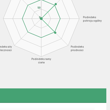
50
Podindeks
0
pokroju ogólny
ndeks siły
Podindeks
leczności
płodności
Podindeks ramy
ciała