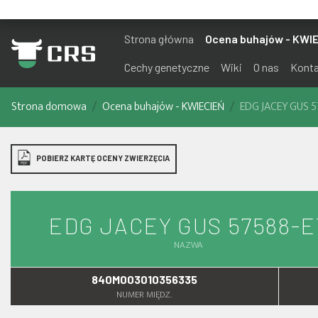
Strona główna
Ocena buhajów - KWI
Cechy genetyczne
Wiki
O nas
Kont
Strona domowa
Ocena buhajów - KWIECIEŃ
EDG JACEY GUS 
POBIERZ KARTĘ OCENY ZWIERZĘCIA
EDG JACEY GUS 57588-E
NAZWA
840M003010356335
NUMER MIĘDZ.