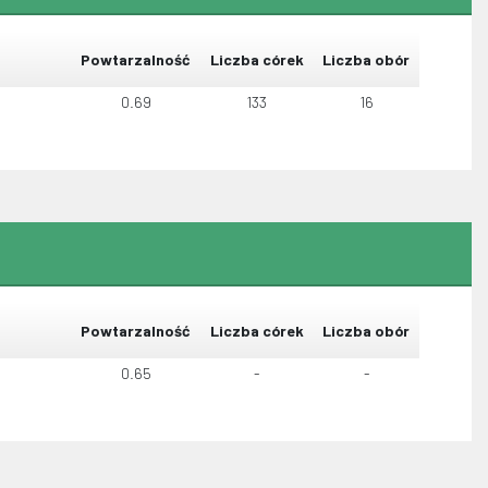
Powtarzalność
Liczba córek
Liczba obór
0.69
133
16
Powtarzalność
Liczba córek
Liczba obór
0.65
-
-