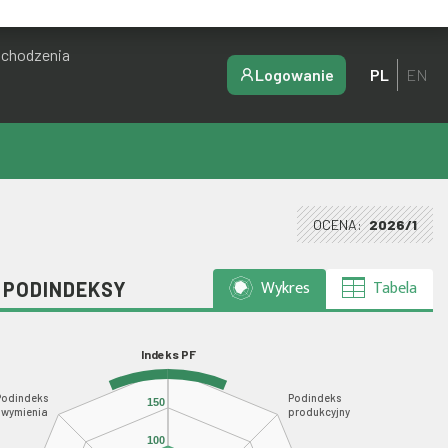
ochodzenia
Logowanie
PL
EN
OCENA:
2026/1
Wykres
Tabela
I PODINDEKSY
Indeks PF
Podindeks
Podindeks
150
wymienia
produkcyjny
100