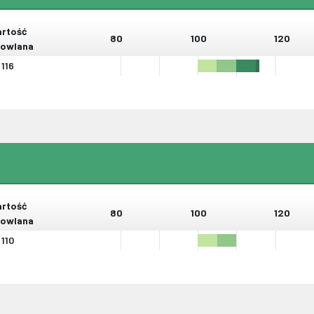
rtość
80
100
120
owlana
116
rtość
80
100
120
owlana
110