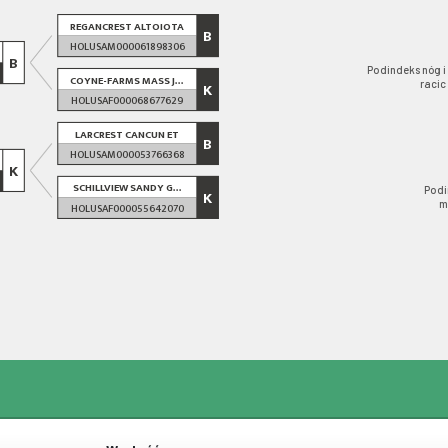
REGANCREST ALTOIOTA
B
HOLUSAM000061898306
B
Podindeks nóg i
COYNE-FARMS MASS J...
racic
K
HOLUSAF000068677629
LARCREST CANCUN ET
B
HOLUSAM000053766368
K
SCHILLVIEW SANDY G...
Podi
K
m
HOLUSAF000055642070