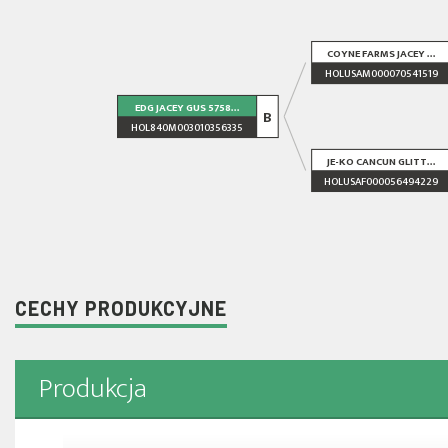
COYNE FARMS JACEY ...
HOLUSAM000070541519
EDG JACEY GUS 5758...
B
HOL840M003010356335
JE-KO CANCUN GLITT...
HOLUSAF000056494229
CECHY PRODUKCYJNE
Produkcja