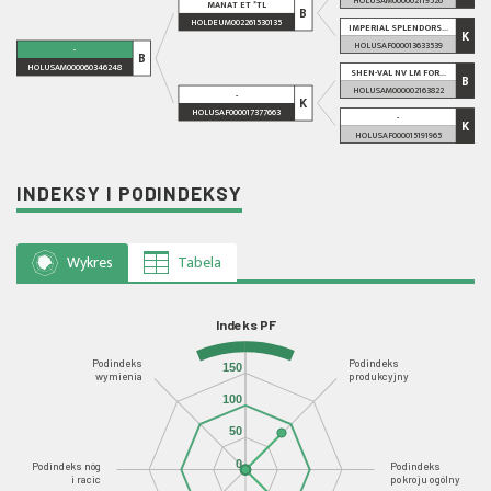
MANAT ET *TL
B
HOLDEUM002261530135
IMPERIAL SPLENDORS...
K
HOLUSAF000013633539
-
B
HOLUSAM000060346248
SHEN-VAL NV LM FOR...
B
HOLUSAM000002163822
-
K
HOLUSAF000017377663
-
K
HOLUSAF000015191965
INDEKSY I PODINDEKSY
Wykres
Tabela
Indeks PF
Podindeks
Podindeks
150
wymienia
produkcyjny
100
50
0
Podindeks nóg
Podindeks
i racic
pokroju ogólny