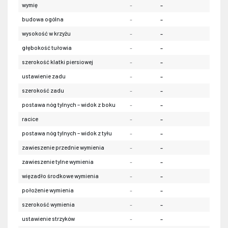
wymię
-
-
-
budowa ogólna
-
-
-
wysokość w krzyżu
-
-
-
głębokość tułowia
-
-
-
szerokość klatki piersiowej
-
-
-
ustawienie zadu
-
-
-
szerokość zadu
-
-
-
postawa nóg tylnych – widok z boku
-
-
-
racice
-
-
-
postawa nóg tylnych – widok z tyłu
-
-
-
zawieszenie przednie wymienia
-
-
-
zawieszenie tylne wymienia
-
-
-
więzadło środkowe wymienia
-
-
-
położenie wymienia
-
-
-
szerokość wymienia
-
-
-
ustawienie strzyków
-
-
-