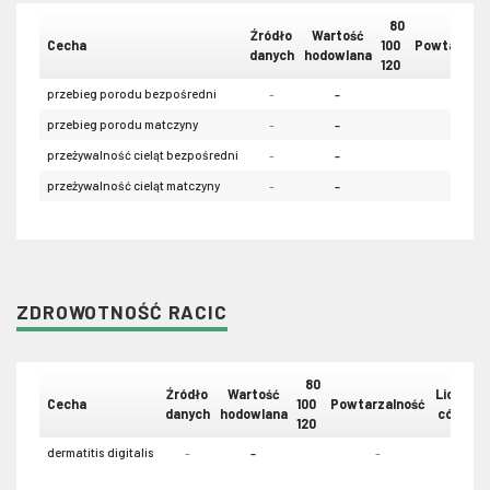
80
Źródło
Wartość
Cecha
100
Powtarzaln
danych
hodowlana
120
przebieg porodu bezpośredni
-
-
-
przebieg porodu matczyny
-
-
-
przeżywalność cieląt bezpośredni
-
-
-
przeżywalność cieląt matczyny
-
-
-
ZDROWOTNOŚĆ RACIC
80
Źródło
Wartość
Liczba
Cecha
100
Powtarzalność
danych
hodowlana
córek
120
dermatitis digitalis
-
-
-
-