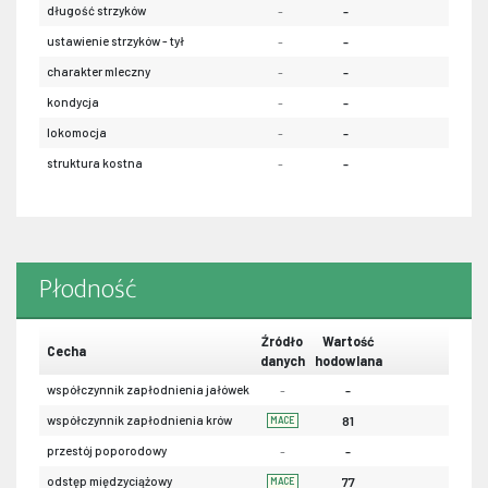
długość strzyków
-
-
-
ustawienie strzyków - tył
-
-
-
charakter mleczny
-
-
-
kondycja
-
-
-
lokomocja
-
-
-
struktura kostna
-
-
-
Płodność
Źródło
Wartość
Cecha
danych
hodowlana
współczynnik zapłodnienia jałówek
-
-
współczynnik zapłodnienia krów
81
MACE
przestój poporodowy
-
-
odstęp międzyciążowy
77
MACE