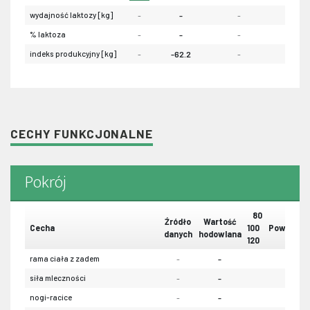
wydajność laktozy [kg]
-
-
-
-
% laktoza
-
-
-
-
indeks produkcyjny [kg]
-
-62.2
-
-
CECHY FUNKCJONALNE
Pokrój
80
Źródło
Wartość
Cecha
100
Powtarzal
danych
hodowlana
120
rama ciała z zadem
-
-
-
siła mleczności
-
-
-
nogi-racice
-
-
-