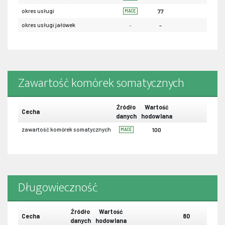
okres usługi
77
MACE
okres usługi jałówek
-
-
Zawartość komórek somatycznych
Źródło
Wartość
Cecha
danych
hodowlana
zawartość komórek somatycznych
100
MACE
Długowieczność
Źródło
Wartość
Cecha
80
danych
hodowlana