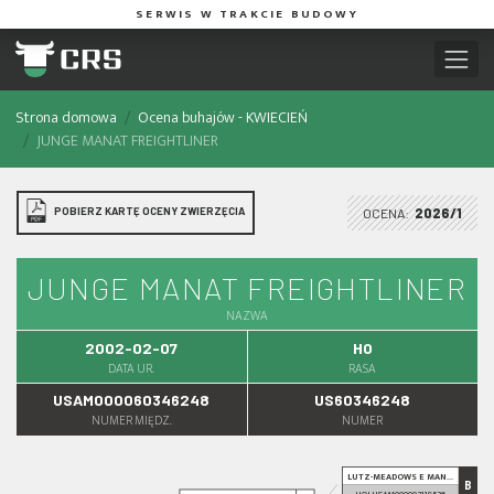
SERWIS W TRAKCIE BUDOWY
Strona domowa
Ocena buhajów - KWIECIEŃ
JUNGE MANAT FREIGHTLINER
POBIERZ KARTĘ OCENY ZWIERZĘCIA
OCENA:
2026/1
JUNGE MANAT FREIGHTLINER
NAZWA
2002-02-07
HO
DATA UR.
RASA
USAM000060346248
US60346248
NUMER MIĘDZ.
NUMER
LUTZ-MEADOWS E MAN...
B
HOLUSAM000002119526