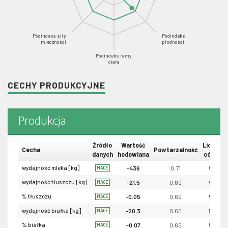
Podindeks siły
Podindeks
mleczności
płodności
Podindeks ramy
ciała
CECHY PRODUKCYJNE
Produkcja
Źródło
Wartość
Liczba
Cecha
Powtarzalność
danych
hodowlana
córek
wydajność mleka [kg]
-436
0.71
56
MACE
wydajność tłuszczu [kg]
-21.5
0.69
56
MACE
% tłuszczu
-0.05
0.69
56
MACE
wydajność białka [kg]
-20.3
0.65
56
MACE
% białka
-0.07
0.65
56
MACE