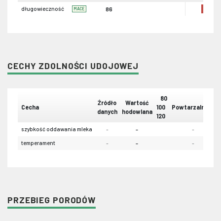
długowieczność
86
MACE
CECHY ZDOLNOŚCI UDOJOWEJ
80
Źródło
Wartość
Cecha
100
Powtarzalność
danych
hodowlana
120
szybkość oddawania mleka
-
-
-
temperament
-
-
-
PRZEBIEG PORODÓW