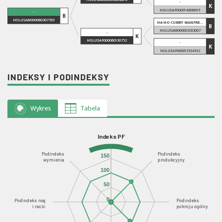
-
K
HOLUSAF000014808995
-
B
HOLUSAM000060307785
HA-HO CUBBY MANFRE...
B
HOLUSAM000002183007
-
K
HOLUSAF000060130752
-
K
HOLUSAF000015534192
INDEKSY I PODINDEKSY
Wykres
Tabela
Indeks PF
Podindeks
Podindeks
150
wymienia
produkcyjny
100
50
0
Podindeks nóg
Podindeks
i racic
pokroju ogólny