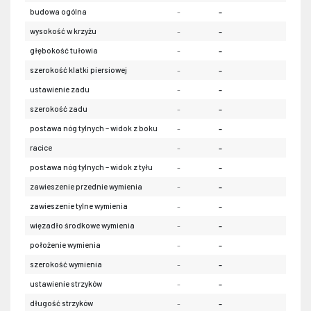
budowa ogólna
-
-
-
wysokość w krzyżu
-
-
-
głębokość tułowia
-
-
-
szerokość klatki piersiowej
-
-
-
ustawienie zadu
-
-
-
szerokość zadu
-
-
-
postawa nóg tylnych – widok z boku
-
-
-
racice
-
-
-
postawa nóg tylnych – widok z tyłu
-
-
-
zawieszenie przednie wymienia
-
-
-
zawieszenie tylne wymienia
-
-
-
więzadło środkowe wymienia
-
-
-
położenie wymienia
-
-
-
szerokość wymienia
-
-
-
ustawienie strzyków
-
-
-
długość strzyków
-
-
-