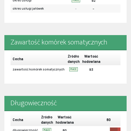
okres usługi
92
MACE
okres usługi jałówek
-
-
Zawartość komórek somatycznych
Źródło
Wartość
Cecha
danych
hodowlana
zawartość komórek somatycznych
93
MACE
Długowieczność
Źródło
Wartość
Cecha
80
danych
hodowlana
długowieczność
80
MACE