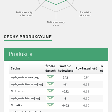
Podindeks siły
Podindeks
mleczności
płodności
Podindeks ramy
ciała
CECHY PRODUKCYJNE
Produkcja
Źródło
Wartość
Liczba
Cecha
Powtarzalność
danych
hodowlana
córek
wydajność mleka [kg]
242
0.54
19
MACE
wydajność tłuszczu [kg]
-1.1
0.52
19
MACE
% tłuszczu
-0.12
0.52
19
MACE
wydajność białka [kg]
6
0.50
19
MACE
% białka
-0.02
0.50
19
MACE