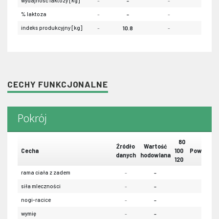
wydajność laktozy [kg]
-
-
-
-
% laktoza
-
-
-
-
indeks produkcyjny [kg]
-
10.8
-
-
CECHY FUNKCJONALNE
Pokrój
80
Źródło
Wartość
Cecha
100
Powtarzal
danych
hodowlana
120
rama ciała z zadem
-
-
-
siła mleczności
-
-
-
nogi-racice
-
-
-
wymię
-
-
-