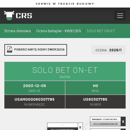
SERWIS W TRAKCIE BUDOWY
Strona domowa
Ocena buhajów - KWIECIEŃ
SOLO BET ON-ET
POBIERZ KARTĘ OCENY ZWIERZĘCIA
OCENA:
2026/1
SOLO BET ON-ET
NAZWA
2003-12-05
HO
DATA UR.
RASA
USAM000060307785
US60307785
NUMER MIĘDZ.
NUMER
BRABANT STAR PATRO...
B
HOLUSAM000002160458
-
B
HOLUSAM000018062814