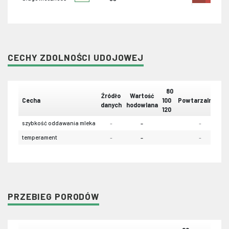
CECHY ZDOLNOŚCI UDOJOWEJ
80
Źródło
Wartość
Cecha
100
Powtarzalność
danych
hodowlana
120
szybkość oddawania mleka
-
-
-
temperament
-
-
-
PRZEBIEG PORODÓW