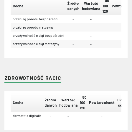
80
Źródło
Wartość
Cecha
100
Powtarzaln
danych
hodowlana
120
przebieg porodu bezpośredni
-
-
-
przebieg porodu matczyny
-
-
-
przeżywalność cieląt bezpośredni
-
-
-
przeżywalność cieląt matczyny
-
-
-
ZDROWOTNOŚĆ RACIC
80
Źródło
Wartość
Liczba
Cecha
100
Powtarzalność
danych
hodowlana
córek
120
dermatitis digitalis
-
-
-
-