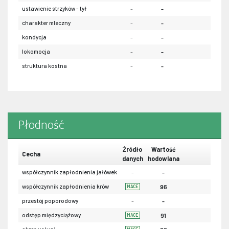
ustawienie strzyków - tył
-
-
-
charakter mleczny
-
-
-
kondycja
-
-
-
lokomocja
-
-
-
struktura kostna
-
-
-
Płodność
Źródło
Wartość
Cecha
danych
hodowlana
współczynnik zapłodnienia jałówek
-
-
współczynnik zapłodnienia krów
96
MACE
przestój poporodowy
-
-
odstęp międzyciążowy
91
MACE