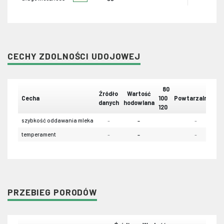
CECHY ZDOLNOŚCI UDOJOWEJ
80
Źródło
Wartość
Cecha
100
Powtarzalność
danych
hodowlana
120
szybkość oddawania mleka
-
-
-
temperament
-
-
-
PRZEBIEG PORODÓW