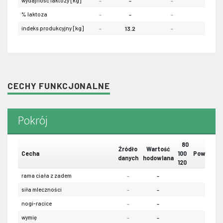
wydajność laktozy [kg]
-
-
-
-
% laktoza
-
-
-
-
indeks produkcyjny [kg]
-
13.2
-
-
CECHY FUNKCJONALNE
Pokrój
80
Źródło
Wartość
Cecha
100
Powtarzal
danych
hodowlana
120
rama ciała z zadem
-
-
-
siła mleczności
-
-
-
nogi-racice
-
-
-
wymię
-
-
-