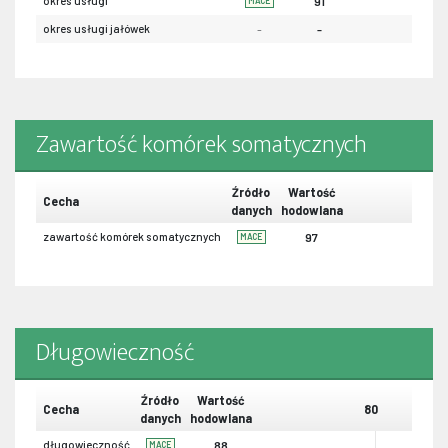
okres usługi
91
MACE
okres usługi jałówek
-
-
Zawartość komórek somatycznych
Źródło
Wartość
Cecha
danych
hodowlana
zawartość komórek somatycznych
97
MACE
Długowieczność
Źródło
Wartość
Cecha
80
danych
hodowlana
długowieczność
88
MACE