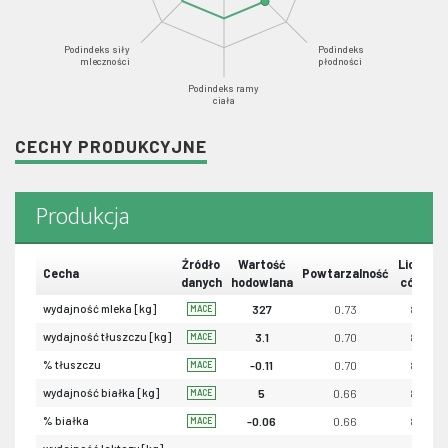
Podindeks siły
Podindeks
mleczności
płodności
Podindeks ramy
ciała
CECHY PRODUKCYJNE
Produkcja
Źródło
Wartość
Liczba
Cecha
Powtarzalność
danych
hodowlana
córek
wydajność mleka [kg]
327
0.73
82
MACE
wydajność tłuszczu [kg]
3.1
0.70
82
MACE
% tłuszczu
-0.11
0.70
82
MACE
wydajność białka [kg]
5
0.66
82
MACE
% białka
-0.06
0.66
82
MACE