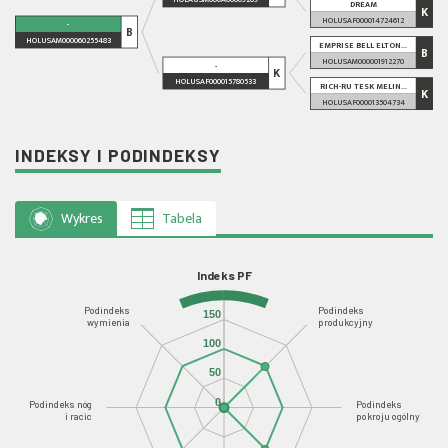
DREAM
K
HOLUSAF000014724612
-
B
HOLUSAM000060255483
EMPRISE BELL ELTON...
B
HOLUSAM000001912270
-
K
HOLUSAF000015780533
RICH-RU TESK MELIN...
K
HOLUSAF000013504734
INDEKSY I PODINDEKSY
Wykres
Tabela
Indeks PF
Podindeks
Podindeks
150
wymienia
produkcyjny
100
50
0
Podindeks nóg
Podindeks
i racic
pokroju ogólny