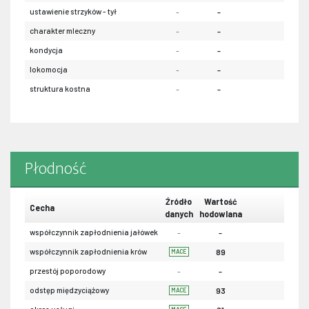
ustawienie strzyków - tył
-
-
-
charakter mleczny
-
-
-
kondycja
-
-
-
lokomocja
-
-
-
struktura kostna
-
-
-
Płodność
Źródło
Wartość
Cecha
danych
hodowlana
współczynnik zapłodnienia jałówek
-
-
współczynnik zapłodnienia krów
89
MACE
przestój poporodowy
-
-
odstęp międzyciążowy
93
MACE