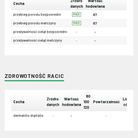
Źródło
Wartość
Cecha
danych
hodowlana
przebieg porodu bezpośredni
87
MACE
przebieg porodu matczyny
87
MACE
przeżywalność cieląt bezpośredni
-
-
przeżywalność cieląt matczyny
-
-
ZDROWOTNOŚĆ RACIC
80
Źródło
Wartość
Liczba
Cecha
100
Powtarzalność
danych
hodowlana
córek
120
dermatitis digitalis
-
-
-
-