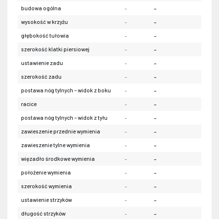
budowa ogólna
-
-
-
wysokość w krzyżu
-
-
-
głębokość tułowia
-
-
-
szerokość klatki piersiowej
-
-
-
ustawienie zadu
-
-
-
szerokość zadu
-
-
-
postawa nóg tylnych – widok z boku
-
-
-
racice
-
-
-
postawa nóg tylnych – widok z tyłu
-
-
-
zawieszenie przednie wymienia
-
-
-
zawieszenie tylne wymienia
-
-
-
więzadło środkowe wymienia
-
-
-
położenie wymienia
-
-
-
szerokość wymienia
-
-
-
ustawienie strzyków
-
-
-
długość strzyków
-
-
-