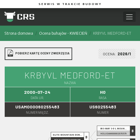
SERWIS W TRAKCIE BUDOWY
Strona domowa
Ocena buhajów - KWIECIEŃ
KRBYVL MEDFORD-ET
POBIERZ KARTĘ OCENY ZWIERZĘCIA
OCENA:
2026/1
KRBYVL MEDFORD-ET
NAZWA
2000-07-24
HO
DATA UR.
RASA
USAM000060255483
US60255483
NUMER MIĘDZ.
NUMER
BIS-MAY S-E-L MOUN...
B
HOLUSAM000002070579
ELITE MOUNTAIN DON...
B
HOLAUSM000A00009209