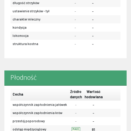
długość strzyków
-
-
-
ustawienie strzyków - tył
-
-
-
charakter mleczny
-
-
-
kondycja
-
-
-
lokomocja
-
-
-
struktura kostna
-
-
-
Płodność
Źródło
Wartość
Cecha
danych
hodowlana
współczynnik zapłodnienia jałówek
-
-
współczynnik zapłodnienia krów
-
-
przestój poporodowy
-
-
odstęp międzyciążowy
81
MACE