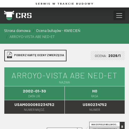
SERWIS W TRAKCIE BUDOWY
Strona domowa
Ocena buhajów - KWIECIEŃ
ARROYO-VISTA ABE NED-ET
POBIERZ KARTĘ OCENY ZWIERZĘCIA
OCENA:
2026/1
ARROYO-VISTA ABE NED-ET
NAZWA
2002-01-30
HO
DATA UR.
RASA
USAM000060234752
US60234752
NUMER MIĘDZ.
NUMER
MAIZEFIELD BELLWOO...
B
HOLUSAM000002103297