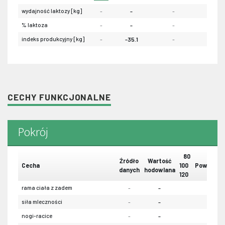
wydajność laktozy [kg]
-
-
-
-
% laktoza
-
-
-
-
indeks produkcyjny [kg]
-
-35.1
-
-
CECHY FUNKCJONALNE
Pokrój
80
Źródło
Wartość
Cecha
100
Powtarzal
danych
hodowlana
120
rama ciała z zadem
-
-
-
siła mleczności
-
-
-
nogi-racice
-
-
-