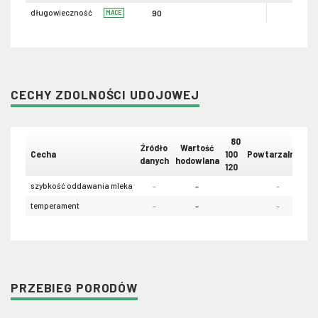
długowieczność
90
MACE
CECHY ZDOLNOŚCI UDOJOWEJ
80
Źródło
Wartość
Cecha
100
Powtarzalność
danych
hodowlana
120
szybkość oddawania mleka
-
-
-
temperament
-
-
-
PRZEBIEG PORODÓW