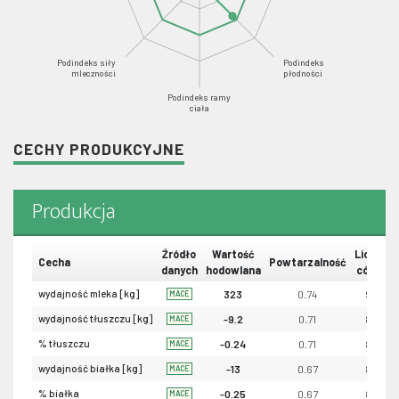
Podindeks siły
Podindeks
mleczności
płodności
Podindeks ramy
ciała
CECHY PRODUKCYJNE
Produkcja
Źródło
Wartość
Liczba
Cecha
Powtarzalność
danych
hodowlana
córek
wydajność mleka [kg]
323
0.74
90
MACE
wydajność tłuszczu [kg]
-9.2
0.71
89
MACE
% tłuszczu
-0.24
0.71
89
MACE
wydajność białka [kg]
-13
0.67
89
MACE
% białka
-0.25
0.67
89
MACE