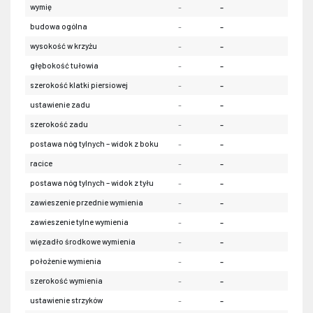
wymię
-
-
-
budowa ogólna
-
-
-
wysokość w krzyżu
-
-
-
głębokość tułowia
-
-
-
szerokość klatki piersiowej
-
-
-
ustawienie zadu
-
-
-
szerokość zadu
-
-
-
postawa nóg tylnych – widok z boku
-
-
-
racice
-
-
-
postawa nóg tylnych – widok z tyłu
-
-
-
zawieszenie przednie wymienia
-
-
-
zawieszenie tylne wymienia
-
-
-
więzadło środkowe wymienia
-
-
-
położenie wymienia
-
-
-
szerokość wymienia
-
-
-
ustawienie strzyków
-
-
-