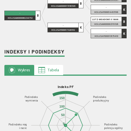
-
B
HOLUSAM000017050549
-
K
HOLUSAF000014495196
-
B
HOLUSAM000060234752
LUTZ-MEADOWS E MAN...
B
HOLUSAM000002119526
-
K
HOLUSAF000017320552
-
K
HOLUSAF000013979418
INDEKSY I PODINDEKSY
Wykres
Tabela
Indeks PF
Podindeks
Podindeks
150
wymienia
produkcyjny
100
50
0
Podindeks nóg
Podindeks
i racic
pokroju ogólny