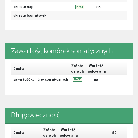
okres usługi
83
MACE
okres usługi jałówek
-
-
Zawartość komórek somatycznych
Źródło
Wartość
Cecha
danych
hodowlana
zawartość komórek somatycznych
98
MACE
Długowieczność
Źródło
Wartość
Cecha
80
danych
hodowlana