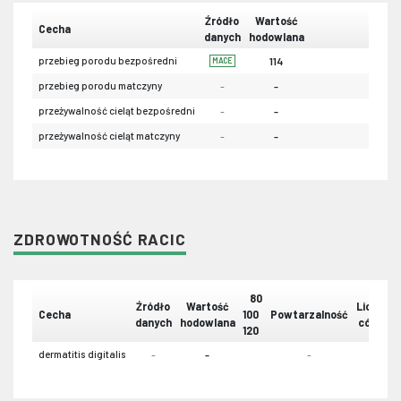
Źródło
Wartość
Cecha
danych
hodowlana
przebieg porodu bezpośredni
114
MACE
przebieg porodu matczyny
-
-
przeżywalność cieląt bezpośredni
-
-
przeżywalność cieląt matczyny
-
-
ZDROWOTNOŚĆ RACIC
80
Źródło
Wartość
Liczba
Cecha
100
Powtarzalność
danych
hodowlana
córek
120
dermatitis digitalis
-
-
-
-