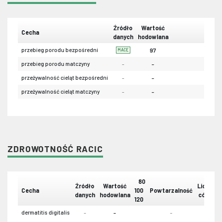
Źródło
Wartość
Cecha
danych
hodowlana
przebieg porodu bezpośredni
97
MACE
przebieg porodu matczyny
-
-
przeżywalność cieląt bezpośredni
-
-
przeżywalność cieląt matczyny
-
-
ZDROWOTNOŚĆ RACIC
80
Źródło
Wartość
Liczba
Cecha
100
Powtarzalność
danych
hodowlana
córek
120
dermatitis digitalis
-
-
-
-