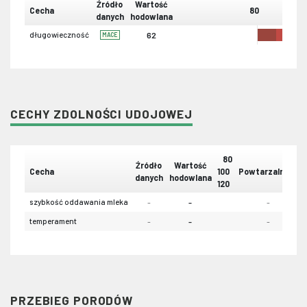
Źródło
Wartość
Cecha
80
danych
hodowlana
długowieczność
62
MACE
CECHY ZDOLNOŚCI UDOJOWEJ
80
Źródło
Wartość
Cecha
100
Powtarzalność
danych
hodowlana
120
szybkość oddawania mleka
-
-
-
temperament
-
-
-
PRZEBIEG PORODÓW