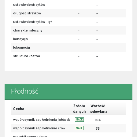
ustawienie strzyków
-
-
-
długość strzyków
-
-
-
ustawienie strzyków - tył
-
-
-
charakter mleczny
-
-
-
kondycja
-
-
-
lokomocja
-
-
-
struktura kostna
-
-
-
Płodność
Źródło
Wartość
Cecha
danych
hodowlana
współczynnik zapłodnienia jałówek
104
MACE
współczynnik zapłodnienia krów
76
MACE
przestój poporodowy
-
-