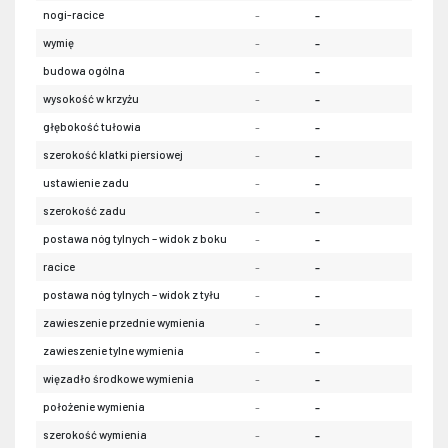
nogi-racice
-
-
-
wymię
-
-
-
budowa ogólna
-
-
-
wysokość w krzyżu
-
-
-
głębokość tułowia
-
-
-
szerokość klatki piersiowej
-
-
-
ustawienie zadu
-
-
-
szerokość zadu
-
-
-
postawa nóg tylnych – widok z boku
-
-
-
racice
-
-
-
postawa nóg tylnych – widok z tyłu
-
-
-
zawieszenie przednie wymienia
-
-
-
zawieszenie tylne wymienia
-
-
-
więzadło środkowe wymienia
-
-
-
położenie wymienia
-
-
-
szerokość wymienia
-
-
-