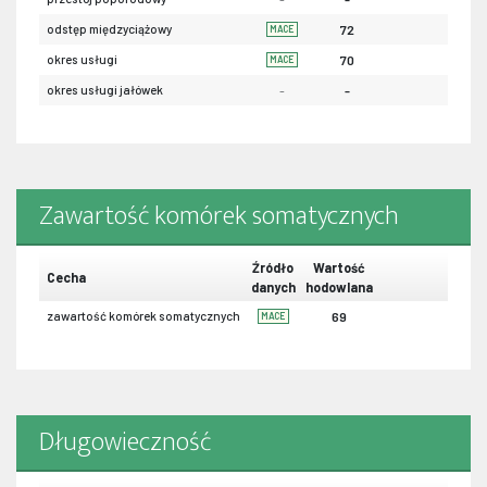
odstęp międzyciążowy
72
MACE
okres usługi
70
MACE
okres usługi jałówek
-
-
Zawartość komórek somatycznych
Źródło
Wartość
Cecha
danych
hodowlana
zawartość komórek somatycznych
69
MACE
Długowieczność