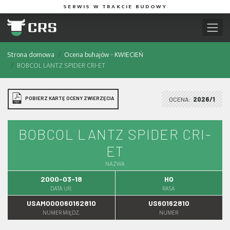
SERWIS W TRAKCIE BUDOWY
Strona domowa
Ocena buhajów - KWIECIEŃ
BOBCOL LANTZ SPIDER CRI-ET
POBIERZ KARTĘ OCENY ZWIERZĘCIA
OCENA:
2026/1
BOBCOL LANTZ SPIDER CRI-
ET
NAZWA
2000-03-18
HO
DATA UR.
RASA
USAM000060162810
US60162810
NUMER MIĘDZ.
NUMER