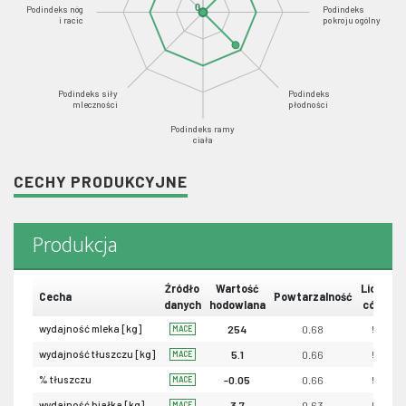
0
Podindeks nóg
Podindeks
i racic
pokroju ogólny
Podindeks siły
Podindeks
mleczności
płodności
Podindeks ramy
ciała
CECHY PRODUKCYJNE
Produkcja
Źródło
Wartość
Liczba
Cecha
Powtarzalność
danych
hodowlana
córek
wydajność mleka [kg]
254
0.68
55
MACE
wydajność tłuszczu [kg]
5.1
0.66
54
MACE
% tłuszczu
-0.05
0.66
54
MACE
wydajność białka [kg]
3.7
0.63
54
MACE