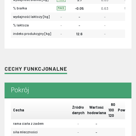
% białka
-0.05
0.63
54
MACE
wydajność laktozy [kg]
-
-
-
-
% laktoza
-
-
-
-
indeks produkcyjny [kg]
-
12.6
-
-
CECHY FUNKCJONALNE
Pokrój
80
Źródło
Wartość
Cecha
100
Powtarzal
danych
hodowlana
120
rama ciała z zadem
-
-
-
siła mleczności
-
-
-