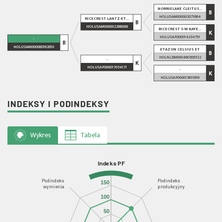
NORRIELAKE CLEITUS...
B
HOLUSAM000002071864
RICECREST LANTZ-ET...
B
HOLUSAM000002266008
RICECREST S-W KAYE...
K
HOLUSAF000014334791
-
B
HOLUSAM000060162810
ETAZON CELSIUS ET
B
HOLNLDM000460508522
-
K
HOLUSAF000017054171
-
K
HOLUSAF000015611899
INDEKSY I PODINDEKSY
Wykres
Tabela
Indeks PF
Podindeks
Podindeks
150
wymienia
produkcyjny
100
50