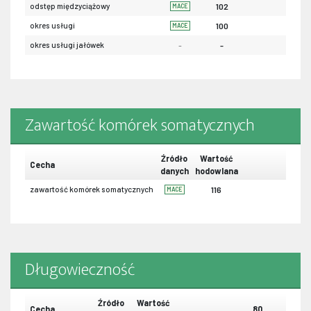
odstęp międzyciążowy
102
MACE
okres usługi
100
MACE
okres usługi jałówek
-
-
Zawartość komórek somatycznych
Źródło
Wartość
Cecha
danych
hodowlana
zawartość komórek somatycznych
116
MACE
Długowieczność
Źródło
Wartość
Cecha
80