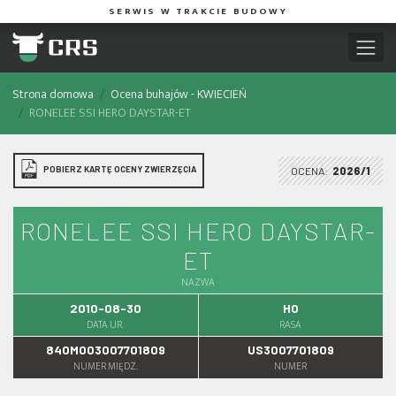
SERWIS W TRAKCIE BUDOWY
Strona domowa
Ocena buhajów - KWIECIEŃ
RONELEE SSI HERO DAYSTAR-ET
POBIERZ KARTĘ OCENY ZWIERZĘCIA
OCENA:
2026/1
RONELEE SSI HERO DAYSTAR-
ET
NAZWA
2010-08-30
HO
DATA UR.
RASA
840M003007701809
US3007701809
NUMER MIĘDZ.
NUMER