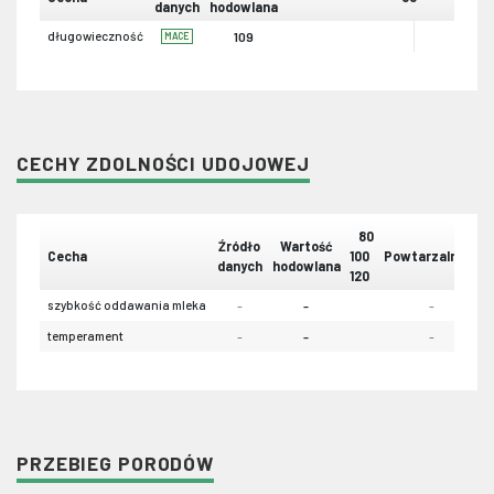
danych
hodowlana
długowieczność
109
MACE
CECHY ZDOLNOŚCI UDOJOWEJ
80
Źródło
Wartość
Cecha
100
Powtarzalność
danych
hodowlana
120
szybkość oddawania mleka
-
-
-
temperament
-
-
-
PRZEBIEG PORODÓW