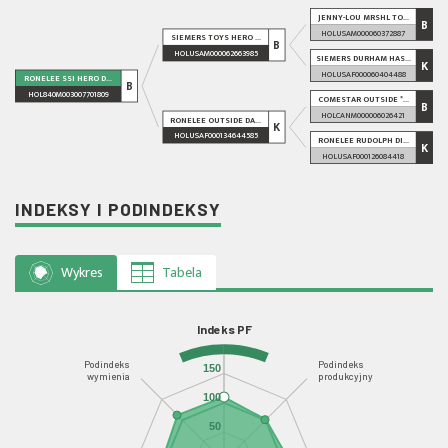
JENNY-LOU MRSHL TO...
B
HOLUSAM000060372887
SIEMERS TOYS HERO ...
B
HOLUSAM000062663985
SIEMERS DURHAM HAS...
K
HOLUSAF000060404488
RONELEE SSI HERO D...
B
HOL840M003007701809
COMESTAR OUTSIDE *...
B
HOLCANM000006026421
RONELEE OUTSIDE DA...
K
HOLUSAF000134644585
RONELEE RUDOLPH DI...
K
HOLUSAF000126084418
INDEKSY I PODINDEKSY
Wykres
Tabela
Indeks PF
Podindeks
Podindeks
150
wymienia
produkcyjny
100
50