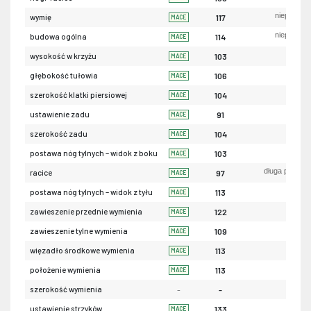
niepożąda
wymię
117
MACE
niepożąda
budowa ogólna
114
MACE
ni
wysokość w krzyżu
103
MACE
pły
głębokość tułowia
106
MACE
wąs
szerokość klatki piersiowej
104
MACE
uniesio
ustawienie zadu
91
MACE
wąs
szerokość zadu
104
MACE
piono
postawa nóg tylnych – widok z boku
103
MACE
długa przekąt
racice
97
MACE
iksowa
postawa nóg tylnych – widok z tyłu
113
MACE
luź
zawieszenie przednie wymienia
122
MACE
nis
zawieszenie tylne wymienia
109
MACE
sła
więzadło środkowe wymienia
113
MACE
nis
położenie wymienia
113
MACE
szerokość wymienia
-
-
szerok
ustawienie strzyków
133
MACE