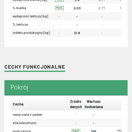
% białka
0.03
0.77
1041
MACE
wydajność laktozy [kg]
-
-
-
-
% laktoza
-
-
-
-
indeks produkcyjny [kg]
-
21.8
-
-
CECHY FUNKCJONALNE
Pokrój
Źródło
Wartość
Cecha
danych
hodowlana
rama ciała z zadem
-
-
siła mleczności
-
-
niepożąda
nogi-racice
105
MACE