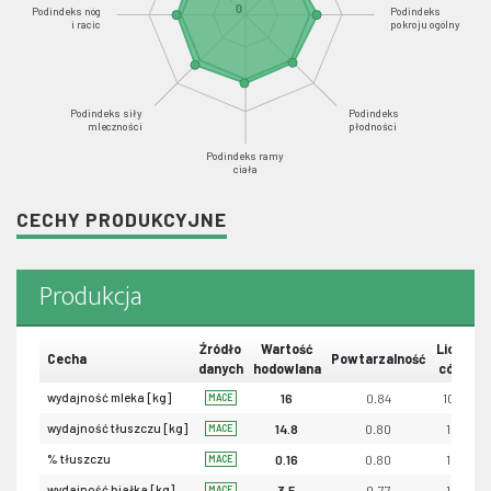
0
Podindeks nóg
Podindeks
i racic
pokroju ogólny
Podindeks siły
Podindeks
mleczności
płodności
Podindeks ramy
ciała
CECHY PRODUKCYJNE
Produkcja
Źródło
Wartość
Liczba
Cecha
Powtarzalność
danych
hodowlana
córek
wydajność mleka [kg]
16
0.84
1052
MACE
wydajność tłuszczu [kg]
14.8
0.80
1041
MACE
% tłuszczu
0.16
0.80
1041
MACE
wydajność białka [kg]
3.5
0.77
1041
MACE