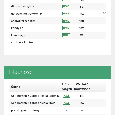
krót
długość strzyków
82
MACE
zewnętrz
ustawienie strzyków - tył
123
MACE
ordynar
charakter mleczny
108
MACE
sła
kondycja
102
MACE
sła
lokomocja
111
MACE
struktura kostna
-
-
Płodność
Źródło
Wartość
Cecha
danych
hodowlana
współczynnik zapłodnienia jałówek
109
MACE
współczynnik zapłodnienia krów
94
MACE
przestój poporodowy
-
-