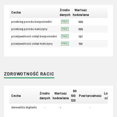
Źródło
Wartość
Cecha
danych
hodowlana
przebieg porodu bezpośredni
105
MACE
przebieg porodu matczyny
105
MACE
przeżywalność cieląt bezpośredni
121
MACE
przeżywalność cieląt matczyny
110
MACE
ZDROWOTNOŚĆ RACIC
80
Źródło
Wartość
Liczba
Cecha
100
Powtarzalność
danych
hodowlana
córek
120
dermatitis digitalis
-
-
-
-