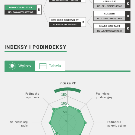
HELDINE 47
K
HOLDEUF001015240262
DEWGOOD RYLEY-ET
B
HOL840M003005567707
GOLDWIN
B
HOLCANM000010705608
DEWGOOD GOLDWYN ET
K
HOLUSAF000137154652
OKATO MARITA ET
K
HOLUSAF000132964825
INDEKSY I PODINDEKSY
Wykres
Tabela
Indeks PF
Podindeks
Podindeks
150
wymienia
produkcyjny
100
50
0
Podindeks nóg
Podindeks
i racic
pokroju ogólny