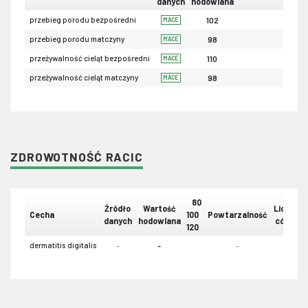
danych
hodowlana
przebieg porodu bezpośredni
102
MACE
przebieg porodu matczyny
98
MACE
przeżywalność cieląt bezpośredni
110
MACE
przeżywalność cieląt matczyny
98
MACE
ZDROWOTNOŚĆ RACIC
80
Źródło
Wartość
Liczba
Cecha
100
Powtarzalność
danych
hodowlana
córek
120
dermatitis digitalis
-
-
-
-