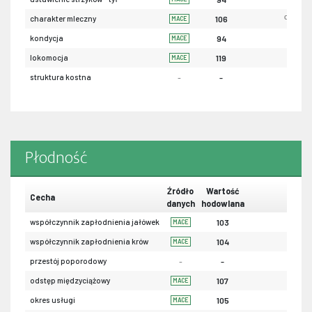
ordynar
charakter mleczny
106
MACE
sła
kondycja
94
MACE
sła
lokomocja
119
MACE
struktura kostna
-
-
Płodność
Źródło
Wartość
Cecha
danych
hodowlana
współczynnik zapłodnienia jałówek
103
MACE
współczynnik zapłodnienia krów
104
MACE
przestój poporodowy
-
-
odstęp międzyciążowy
107
MACE
okres usługi
105
MACE