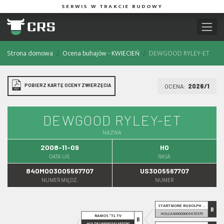
SERWIS W TRAKCIE BUDOWY
Strona domowa
Ocena buhajów - KWIECIEŃ
DEWGOOD RYLEY-ET
POBIERZ KARTĘ OCENY ZWIERZĘCIA
OCENA:
2026/1
DEWGOOD RYLEY-ET
NAZWA
2008-11-09
HO
DATA UR.
RASA
840M003005567707
US3005567707
NUMER MIĘDZ.
NUMER
STARTMORE RUDOLPH ...
B
HOLCANM000005470579
RAMOS *TL TV
B
HOLDEUM000341485350