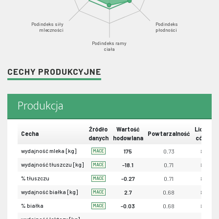
Podindeks siły
Podindeks
mleczności
płodności
Podindeks ramy
ciała
CECHY PRODUKCYJNE
Produkcja
Źródło
Wartość
Liczba
Cecha
Powtarzalność
danych
hodowlana
córek
wydajność mleka [kg]
175
0.73
80
MACE
wydajność tłuszczu [kg]
-18.1
0.71
80
MACE
% tłuszczu
-0.27
0.71
80
MACE
wydajność białka [kg]
2.7
0.68
80
MACE
% białka
-0.03
0.68
80
MACE