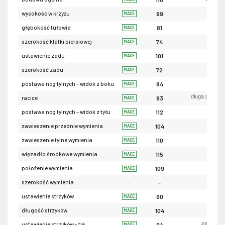
ni
wysokość w krzyżu
99
MACE
pły
głębokość tułowia
81
MACE
wąs
szerokość klatki piersiowej
74
MACE
uniesio
ustawienie zadu
101
MACE
wąs
szerokość zadu
72
MACE
piono
postawa nóg tylnych – widok z boku
84
MACE
długa przekąt
racice
93
MACE
iksowa
postawa nóg tylnych – widok z tyłu
112
MACE
luź
zawieszenie przednie wymienia
104
MACE
nis
zawieszenie tylne wymienia
110
MACE
sła
więzadło środkowe wymienia
115
MACE
nis
położenie wymienia
109
MACE
szerokość wymienia
-
-
szerok
ustawienie strzyków
90
MACE
krót
długość strzyków
104
MACE
zewnętrz
ustawienie strzyków - tył
94
MACE