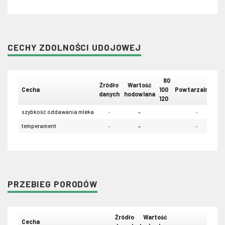
CECHY ZDOLNOŚCI UDOJOWEJ
80
Źródło
Wartość
Cecha
100
Powtarzalność
danych
hodowlana
120
szybkość oddawania mleka
-
-
-
temperament
-
-
-
PRZEBIEG PORODÓW
Źródło
Wartość
Cecha