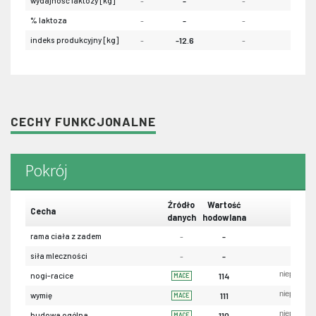
wydajność laktozy [kg]
-
-
-
-
% laktoza
-
-
-
-
indeks produkcyjny [kg]
-
-12.6
-
-
CECHY FUNKCJONALNE
Pokrój
Źródło
Wartość
Cecha
danych
hodowlana
rama ciała z zadem
-
-
siła mleczności
-
-
niepożąda
nogi-racice
114
MACE
niepożąda
wymię
111
MACE
niepożąda
budowa ogólna
110
MACE