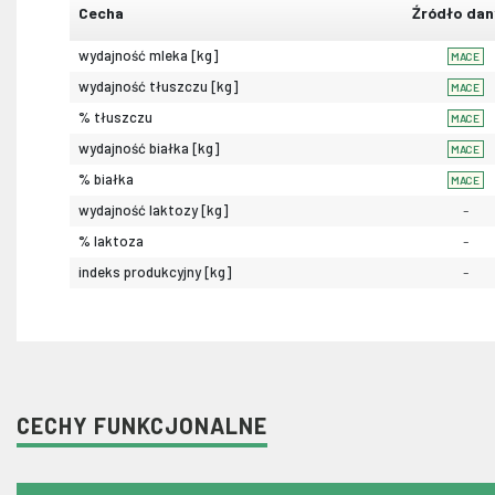
Cecha
Źródło dan
wydajność mleka [kg]
MACE
wydajność tłuszczu [kg]
MACE
% tłuszczu
MACE
wydajność białka [kg]
MACE
% białka
MACE
wydajność laktozy [kg]
-
% laktoza
-
indeks produkcyjny [kg]
-
CECHY FUNKCJONALNE