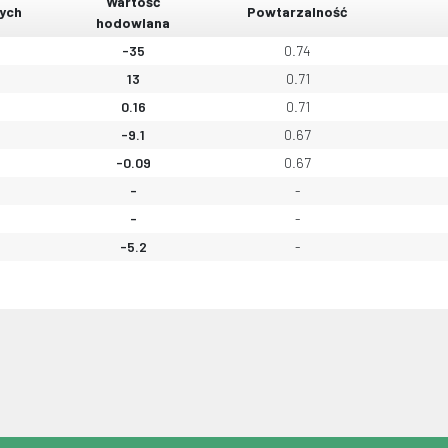
Wartość
ych
Powtarzalność
hodowlana
-35
0.74
13
0.71
0.16
0.71
-9.1
0.67
-0.09
0.67
-
-
-
-
-5.2
-