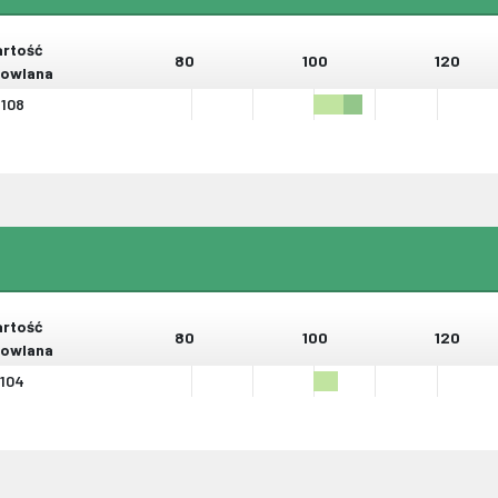
rtość
80
100
120
owlana
108
rtość
80
100
120
owlana
104