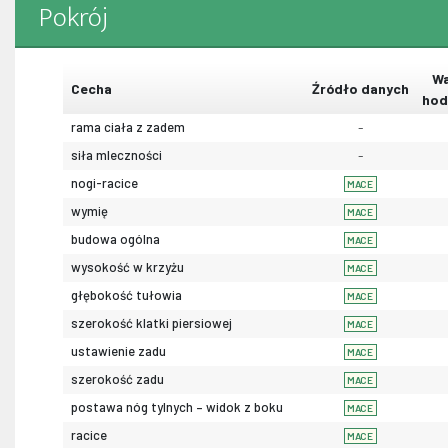
Pokrój
Wa
Cecha
Źródło danych
hod
rama ciała z zadem
-
siła mleczności
-
nogi-racice
MACE
wymię
MACE
budowa ogólna
MACE
wysokość w krzyżu
MACE
głębokość tułowia
MACE
szerokość klatki piersiowej
MACE
ustawienie zadu
MACE
szerokość zadu
MACE
postawa nóg tylnych – widok z boku
MACE
racice
MACE