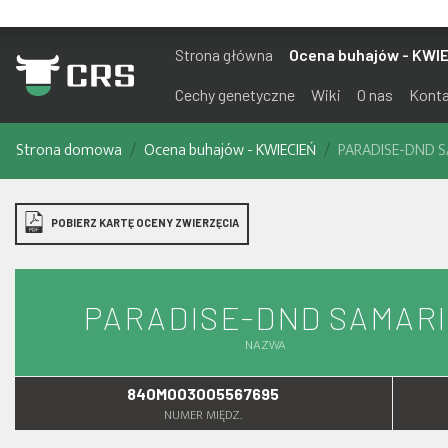
Strona główna
Ocena buhajów - KWI
Cechy genetyczne
Wiki
O nas
Kont
Strona domowa
Ocena buhajów - KWIECIEŃ
PARADISE-DND 
POBIERZ KARTĘ OCENY ZWIERZĘCIA
PARADISE-DND SAMAR
NAZWA
840M003005567695
NUMER MIĘDZ.