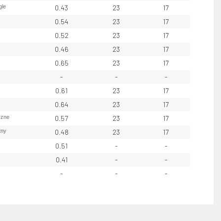
gle
0.43
23
17
0.54
23
17
0.52
23
17
0.46
23
17
0.65
23
17
-
-
-
0.61
23
17
0.64
23
17
rzne
0.57
23
17
tny
0.48
23
17
0.51
-
-
0.41
-
-
-
-
-