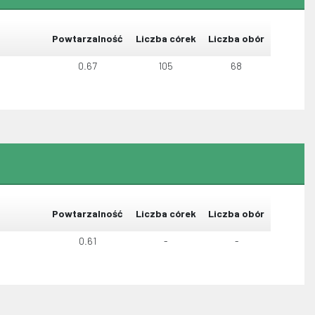
Powtarzalność
Liczba córek
Liczba obór
0.67
105
68
Powtarzalność
Liczba córek
Liczba obór
0.61
-
-