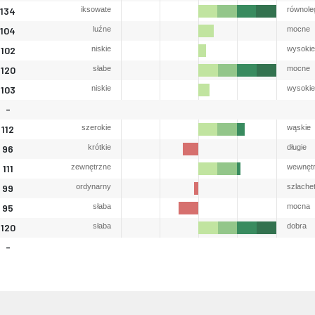
134
iksowate
równole
104
luźne
mocne
102
niskie
wysokie
120
słabe
mocne
103
niskie
wysokie
-
112
szerokie
wąskie
96
krótkie
długie
111
zewnętrzne
wewnęt
99
ordynarny
szlache
95
słaba
mocna
120
słaba
dobra
-