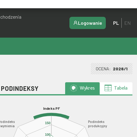
ochodzenia
Logowanie
PL
EN
OCENA:
2026/1
Wykres
Tabela
I PODINDEKSY
Indeks PF
Podindeks
Podindeks
150
wymienia
produkcyjny
100