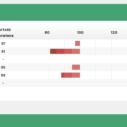
rtość
80
100
120
owlana
97
81
-
95
88
-