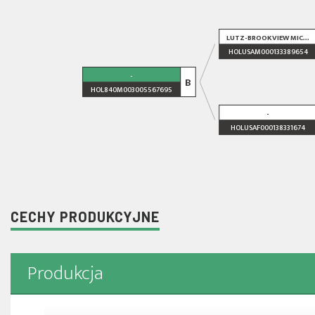
LUTZ-BROOKVIEW MIC...
HOLUSAM000133389654
-
B
HOL840M003005567695
-
HOLUSAF000138331674
CECHY PRODUKCYJNE
Produkcja