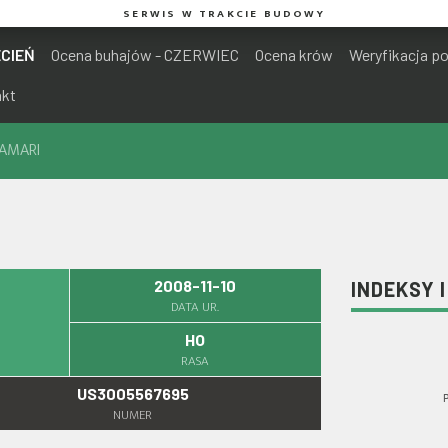
SERWIS W TRAKCIE BUDOWY
ECIEŃ
Ocena buhajów - CZERWIEC
Ocena krów
Weryfikacja p
akt
SAMARI
2008-11-10
INDEKSY 
DATA UR.
I
HO
RASA
US3005567695
NUMER