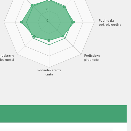
50
Podindeks
0
pokroju ogólny
ndeks siły
Podindeks
leczności
płodności
Podindeks ramy
ciała