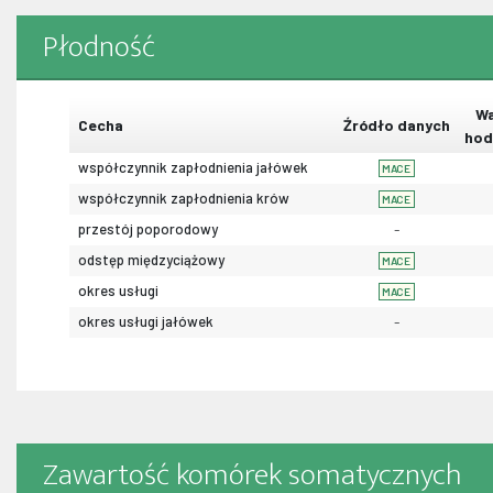
Płodność
Wa
Cecha
Źródło danych
hod
współczynnik zapłodnienia jałówek
MACE
współczynnik zapłodnienia krów
MACE
przestój poporodowy
-
odstęp międzyciążowy
MACE
okres usługi
MACE
okres usługi jałówek
-
Zawartość komórek somatycznych