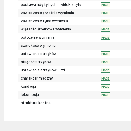
postawa nóg tylnych – widok z tyłu
MACE
zawieszenie przednie wymienia
MACE
zawieszenie tylne wymienia
MACE
więzadło środkowe wymienia
MACE
położenie wymienia
MACE
szerokość wymienia
-
ustawienie strzyków
MACE
długość strzyków
MACE
ustawienie strzyków - tył
MACE
charakter mleczny
MACE
kondycja
MACE
lokomocja
MACE
struktura kostna
-