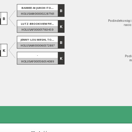
BARBEE-M JUROR ITO...
B
HOLUSAM000002287161
B
Podindeks nóg i
LUTZ-BROOKVIEW FIF...
racic
K
HOLUSAF000017163459
JENNY-LOU MRSHL TO...
B
HOLUSAM000060372887
K
-
Podi
K
m
HOLUSAF000136054089