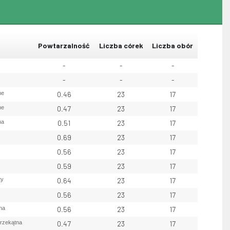
Powtarzalność
Liczba córek
Liczba obór
-
-
-
-
-
-
ne
0.46
23
17
ne
0.47
23
17
na
0.51
23
17
0.69
23
17
0.56
23
17
0.59
23
17
ty
0.64
23
17
0.56
23
17
na
0.56
23
17
przekątna
0.47
23
17