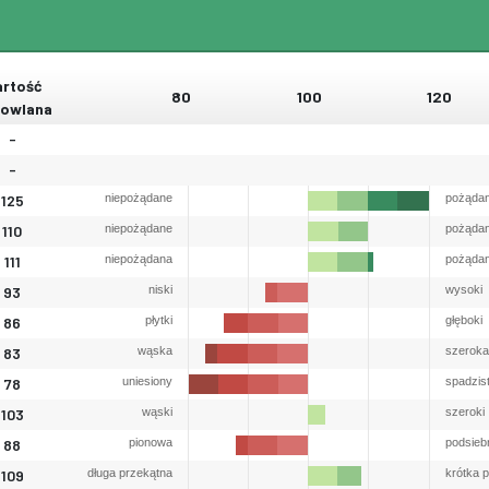
rtość
80
100
120
owlana
-
-
125
niepożądane
pożąda
110
niepożądane
pożąda
111
niepożądana
pożąda
93
niski
wysoki
86
płytki
głęboki
83
wąska
szeroka
78
uniesiony
spadzis
103
wąski
szeroki
88
pionowa
podsieb
109
długa przekątna
krótka 