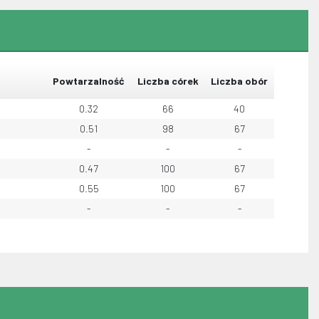
Powtarzalność
Liczba córek
Liczba obór
0.32
66
40
0.51
98
67
-
-
-
0.47
100
67
0.55
100
67
-
-
-