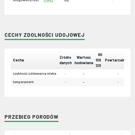
CECHY ZDOLNOŚCI UDOJOWEJ
80
Źródło
Wartość
Cecha
100
Powtarzalność
danych
hodowlana
120
szybkość oddawania mleka
-
-
-
temperament
-
-
-
PRZEBIEG PORODÓW