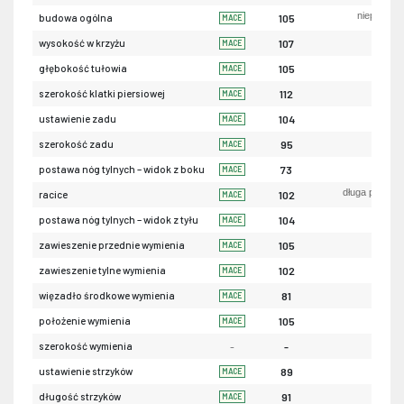
niepożąda
budowa ogólna
105
MACE
ni
wysokość w krzyżu
107
MACE
pły
głębokość tułowia
105
MACE
wąs
szerokość klatki piersiowej
112
MACE
uniesio
ustawienie zadu
104
MACE
wąs
szerokość zadu
95
MACE
piono
postawa nóg tylnych – widok z boku
73
MACE
długa przekąt
racice
102
MACE
iksowa
postawa nóg tylnych – widok z tyłu
104
MACE
luź
zawieszenie przednie wymienia
105
MACE
nis
zawieszenie tylne wymienia
102
MACE
sła
więzadło środkowe wymienia
81
MACE
nis
położenie wymienia
105
MACE
szerokość wymienia
-
-
szerok
ustawienie strzyków
89
MACE
krót
długość strzyków
91
MACE