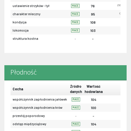
zewnętrz
ustawienie strzyków - tył
76
MACE
ordynar
charakter mleczny
95
MACE
sła
kondycja
108
MACE
sła
lokomocja
103
MACE
struktura kostna
-
-
Płodność
Źródło
Wartość
Cecha
danych
hodowlana
współczynnik zapłodnienia jałówek
104
MACE
współczynnik zapłodnienia krów
100
MACE
przestój poporodowy
-
-
odstęp międzyciążowy
104
MACE