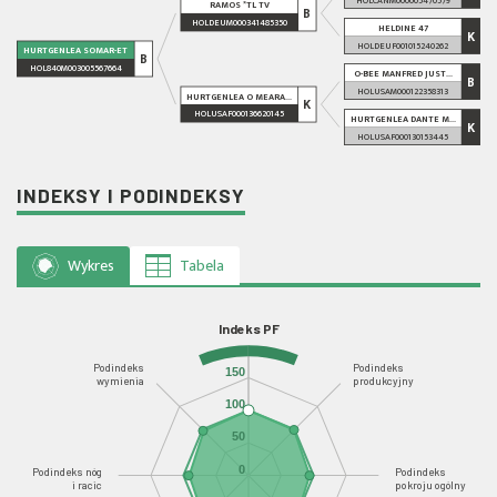
RAMOS *TL TV
B
HOLDEUM000341485350
HELDINE 47
K
HOLDEUF001015240262
HURTGENLEA SOMAR-ET
B
HOL840M003005567664
O-BEE MANFRED JUST...
B
HOLUSAM000122358313
HURTGENLEA O MEARA...
K
HOLUSAF000136620145
HURTGENLEA DANTE M...
K
HOLUSAF000130153445
INDEKSY I PODINDEKSY
Wykres
Tabela
Indeks PF
Podindeks
Podindeks
150
wymienia
produkcyjny
100
50
0
Podindeks nóg
Podindeks
i racic
pokroju ogólny