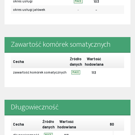
okres usługi
103
MACE
okres usługi jałówek
-
-
Zawartość komórek somatycznych
Źródło
Wartość
Cecha
danych
hodowlana
zawartość komórek somatycznych
113
MACE
Długowieczność
Źródło
Wartość
Cecha
80
danych
hodowlana
długowieczność
113
MACE