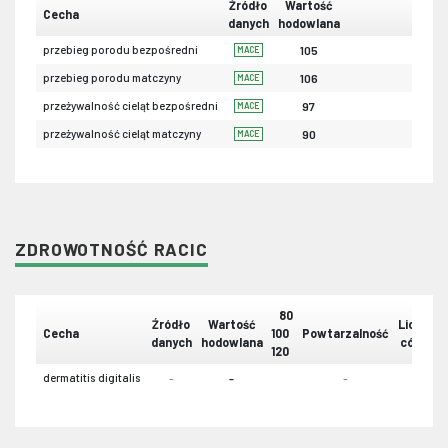
Źródło
Wartość
Cecha
danych
hodowlana
przebieg porodu bezpośredni
105
MACE
przebieg porodu matczyny
106
MACE
przeżywalność cieląt bezpośredni
97
MACE
przeżywalność cieląt matczyny
90
MACE
ZDROWOTNOŚĆ RACIC
80
Źródło
Wartość
Liczba
Cecha
100
Powtarzalność
danych
hodowlana
córek
120
dermatitis digitalis
-
-
-
-