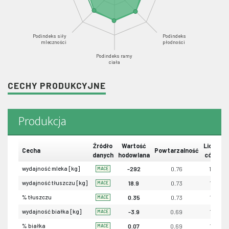
Podindeks siły
Podindeks
mleczności
płodności
Podindeks ramy
ciała
CECHY PRODUKCYJNE
Produkcja
Źródło
Wartość
Liczba
Cecha
Powtarzalność
danych
hodowlana
córek
wydajność mleka [kg]
-292
0.76
115
MACE
wydajność tłuszczu [kg]
18.9
0.73
114
MACE
% tłuszczu
0.35
0.73
114
MACE
wydajność białka [kg]
-3.9
0.69
114
MACE
% białka
0.07
0.69
114
MACE