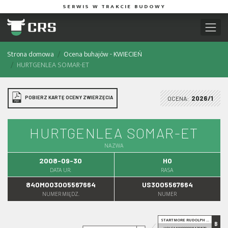
SERWIS W TRAKCIE BUDOWY
Strona domowa
Ocena buhajów - KWIECIEŃ
HURTGENLEA SOMAR-ET
POBIERZ KARTĘ OCENY ZWIERZĘCIA
OCENA:
2026/1
HURTGENLEA SOMAR-ET
NAZWA
2008-09-30
HO
DATA UR.
RASA
840M003005567664
US3005567664
NUMER MIĘDZ.
NUMER
STARTMORE RUDOLPH ...
B
HOLCANM000005470579