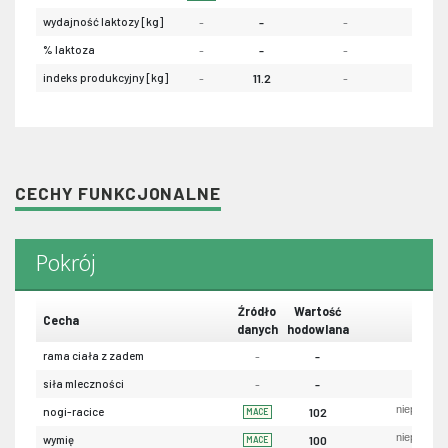
wydajność laktozy [kg]
-
-
-
-
% laktoza
-
-
-
-
indeks produkcyjny [kg]
-
11.2
-
-
CECHY FUNKCJONALNE
Pokrój
Źródło
Wartość
Cecha
danych
hodowlana
rama ciała z zadem
-
-
siła mleczności
-
-
niepożąda
nogi-racice
102
MACE
niepożąda
wymię
100
MACE