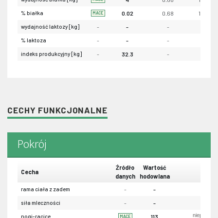
% białka
0.02
0.68
103
MACE
wydajność laktozy [kg]
-
-
-
-
% laktoza
-
-
-
-
indeks produkcyjny [kg]
-
32.3
-
-
CECHY FUNKCJONALNE
Pokrój
Źródło
Wartość
Cecha
danych
hodowlana
rama ciała z zadem
-
-
siła mleczności
-
-
niepożąda
nogi-racice
113
MACE