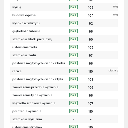
niepożąda
wymię
108
MACE
niepożąda
budowa ogólna
104
MACE
ni
wysokość w krzyżu
92
MACE
pły
głębokość tułowia
96
MACE
wąs
szerokość klatki piersiowej
90
MACE
uniesio
ustawienie zadu
103
MACE
wąs
szerokość zadu
97
MACE
piono
postawa nóg tylnych – widok z boku
98
MACE
długa przekąt
racice
110
MACE
iksowa
postawa nóg tylnych – widok z tyłu
109
MACE
luź
zawieszenie przednie wymienia
106
MACE
nis
zawieszenie tylne wymienia
96
MACE
sła
więzadło środkowe wymienia
107
MACE
nis
położenie wymienia
110
MACE
szerokość wymienia
-
-
szerok
ustawienie strzyków
110
MACE