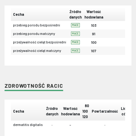
Źródło
Wartość
Cecha
danych
hodowlana
przebieg porodu bezpośredni
103
MACE
przebieg porodu matczyny
91
MACE
przeżywalność cieląt bezpośredni
100
MACE
przeżywalność cieląt matczyny
107
MACE
ZDROWOTNOŚĆ RACIC
80
Źródło
Wartość
Liczba
Cecha
100
Powtarzalność
danych
hodowlana
córek
120
dermatitis digitalis
-
-
-
-