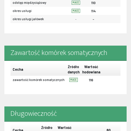
odstęp międzyciążowy
110
MACE
okres usługi
114
MACE
okres usługi jałówek
-
-
Zawartość komórek somatycznych
Źródło
Wartość
Cecha
danych
hodowlana
zawartość komórek somatycznych
116
MACE
Długowieczność
Źródło
Wartość
Cecha
80