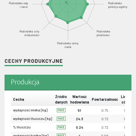
0
Podindeks nóg
Podindeks
i racic
pokroju ogólny
Podindeks siły
Podindeks
mleczności
płodności
Podindeks ramy
ciała
CECHY PRODUKCYJNE
Produkcja
Źródło
Wartość
Liczba
Cecha
Powtarzalność
danych
hodowlana
córek
wydajność mleka [kg]
51
0.75
105
MACE
wydajność tłuszczu [kg]
24.3
0.72
103
MACE
% tłuszczu
0.24
0.72
103
MACE
wydajność białka [kg]
4
0.68
103
MACE