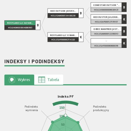
COMESTAR OUTSIDE *...
B
HOLCANM000006026421
KED OUTSIDE JEEVES...
B
HOLUSAM000134438230
KED DUSTER JULIENN...
K
HOLUSAF000127151957
ROSYLANE-LLC ALTAM...
B
HOL840M003004886565
O-BEE MANFRED JUST...
B
HOLUSAM000122358313
ROSYLANE-LLC O MAN...
K
HOLUSAF000062114320
-
K
HOLUSAF000060680056
INDEKSY I PODINDEKSY
Wykres
Tabela
Indeks PF
Podindeks
Podindeks
150
wymienia
produkcyjny
100
50