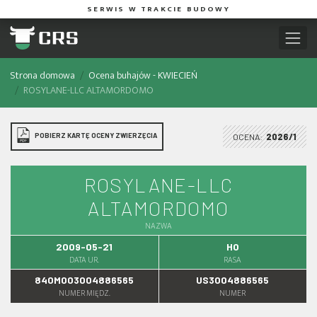
SERWIS W TRAKCIE BUDOWY
Strona domowa
Ocena buhajów - KWIECIEŃ
ROSYLANE-LLC ALTAMORDOMO
POBIERZ KARTĘ OCENY ZWIERZĘCIA
OCENA:
2026/1
ROSYLANE-LLC
ALTAMORDOMO
NAZWA
2009-05-21
HO
DATA UR.
RASA
840M003004886565
US3004886565
NUMER MIĘDZ.
NUMER