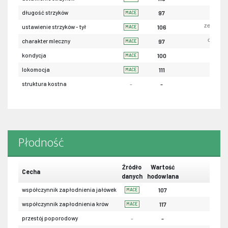
krót
długość strzyków
97
MACE
zewnętrz
ustawienie strzyków - tył
106
MACE
ordynar
charakter mleczny
97
MACE
sła
kondycja
100
MACE
sła
lokomocja
111
MACE
struktura kostna
-
-
Płodność
Źródło
Wartość
Cecha
danych
hodowlana
współczynnik zapłodnienia jałówek
107
MACE
współczynnik zapłodnienia krów
117
MACE
przestój poporodowy
-
-