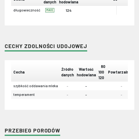
danych
hodowlana
długowieczność
124
MACE
CECHY ZDOLNOŚCI UDOJOWEJ
80
Źródło
Wartość
Cecha
100
Powtarzalność
danych
hodowlana
120
szybkość oddawania mleka
-
-
-
temperament
-
-
-
PRZEBIEG PORODÓW