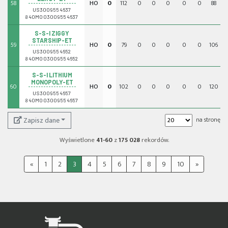
58
HO
0
112
0
0
0
0
0
88
0
US3009554637
840M003009554637
S-S-I ZIGGY
STARSHIP-ET
59
HO
0
79
0
0
0
0
0
106
0
US3009554652
840M003009554652
S-S-I LITHIUM
MONOPOLY-ET
60
HO
0
102
0
0
0
0
0
120
0
US3009554657
840M003009554657
Zapisz dane
na stronę
Wyświetlone
41-60
z
175 028
rekordów.
«
1
2
3
4
5
6
7
8
9
10
»