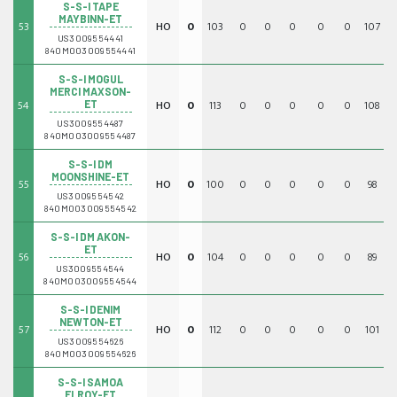
S-S-I TAPE
MAYBINN-ET
53
HO
0
103
0
0
0
0
0
107
0
US3009554441
840M003009554441
S-S-I MOGUL
MERCI MAXSON-
54
HO
0
113
0
0
0
0
0
108
0
ET
US3009554487
840M003009554487
S-S-I DM
MOONSHINE-ET
55
HO
0
100
0
0
0
0
0
98
0
US3009554542
840M003009554542
S-S-I DM AKON-
ET
56
HO
0
104
0
0
0
0
0
89
0
US3009554544
840M003009554544
S-S-I DENIM
NEWTON-ET
57
HO
0
112
0
0
0
0
0
101
0
US3009554626
840M003009554626
S-S-I SAMOA
ELROY-ET