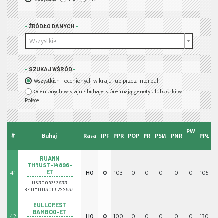
ŹRÓDŁO DANYCH
Wszystkie
SZUKAJ WŚRÓD
Wszystkich - ocenionych w kraju lub przez Interbull
Ocenionych w kraju - buhaje które mają genotyp lub córki w
Polsce
PW
#
Buhaj
Rasa
IPF
PPR
POP
PR
PSM
PNR
PPŁ
I
RUANN
THRUST-14896-
41
HO
0
103
0
0
0
0
0
105
0
ET
US3009222633
840M003009222633
BULLCREST
BAMBOO-ET
42
HO
0
100
0
0
0
0
0
130
0