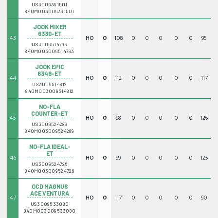
US3009391501
840M003009391501
JOOK MIXER
6330-ET
43
HO
0
108
0
0
0
0
0
95
0
US3009514793
840M003009514793
JOOK EPIC
6349-ET
44
HO
0
112
0
0
0
0
0
117
0
US3009514812
840M003009514812
NO-FLA
COUNTER-ET
45
HO
0
98
0
0
0
0
0
126
0
US3009524289
840M003009524289
NO-FLA IDEAL-
ET
46
HO
0
99
0
0
0
0
0
125
0
US3009524726
840M003009524726
OCD MAGNUS
ACE VENTURA
47
HO
0
117
0
0
0
0
0
90
0
US3009533080
840M003009533080