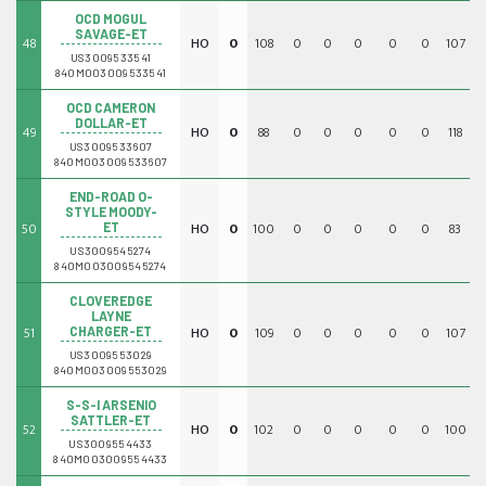
OCD MOGUL
SAVAGE-ET
48
HO
0
108
0
0
0
0
0
107
0
US3009533541
840M003009533541
OCD CAMERON
DOLLAR-ET
49
HO
0
88
0
0
0
0
0
118
0
US3009533607
840M003009533607
END-ROAD O-
STYLE MOODY-
50
HO
0
100
0
0
0
0
0
83
0
ET
US3009545274
840M003009545274
CLOVEREDGE
LAYNE
51
HO
0
109
0
0
0
0
0
107
0
CHARGER-ET
US3009553029
840M003009553029
S-S-I ARSENIO
SATTLER-ET
52
HO
0
102
0
0
0
0
0
100
0
US3009554433
840M003009554433