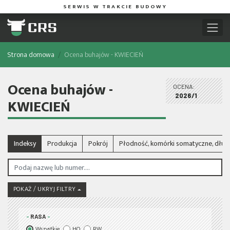
SERWIS W TRAKCIE BUDOWY
Strona domowa
Ocena buhajów - KWIECIEŃ
Ocena buhajów -
OCENA:
2026/1
KWIECIEŃ
Indeksy
Produkcja
Pokrój
Płodność, komórki somatyczne, dłu
POKAŻ / UKRYJ FILTRY
RASA
Wszystkie
HO
RW