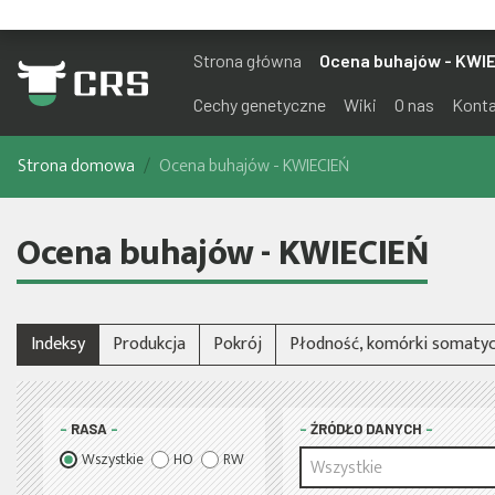
Strona główna
Ocena buhajów - KWI
Cechy genetyczne
Wiki
O nas
Kont
Strona domowa
Ocena buhajów - KWIECIEŃ
Ocena buhajów - KWIECIEŃ
Indeksy
Produkcja
Pokrój
Płodność, komórki somatyc
RASA
ŹRÓDŁO DANYCH
Wszystkie
HO
RW
Wszystkie