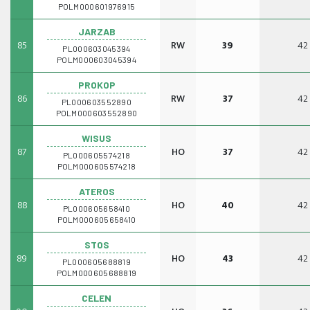
POLM000601976915
JARZAB
85
RW
39
42
PL000603045394
POLM000603045394
PROKOP
86
RW
37
42
PL000603552890
POLM000603552890
WISUS
87
HO
37
42
PL000605574218
POLM000605574218
ATEROS
88
HO
40
42
PL000605658410
POLM000605658410
STOS
89
HO
43
42
PL000605688819
POLM000605688819
CELEN