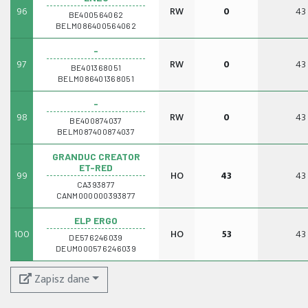
96
RW
0
43
BE400564062
BELM086400564062
-
97
RW
0
43
BE401368051
BELM086401368051
-
98
RW
0
43
BE400874037
BELM087400874037
GRANDUC CREATOR
ET-RED
99
HO
43
43
CA393877
CANM000000393877
ELP ERGO
100
HO
53
43
DE576246039
DEUM000576246039
Zapisz dane