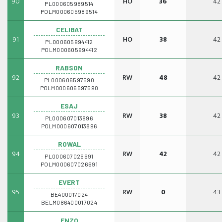
90
HO
36
42
PL000605989514
POLM000605989514
CELIBAT
91
HO
38
42
PL000605994412
POLM000605994412
RABSON
92
RW
48
42
PL000606597590
POLM000606597590
ESAJ
93
RW
38
42
PL000607013896
POLM000607013896
ROWAL
94
RW
42
42
PL000607026691
POLM000607026691
EVERT
95
RW
0
43
BE400017024
BELM086400017024
ENZO