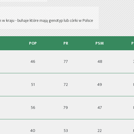
 w kraju - buhaje które mają genotyp lub córki w Polsce
POP
PR
PSM
P
46
77
48
51
72
49
56
79
47
40
53
22