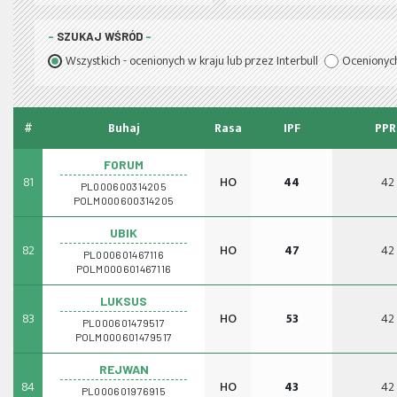
SZUKAJ WŚRÓD
Wszystkich - ocenionych w kraju lub przez Interbull
Ocenionych
#
Buhaj
Rasa
IPF
PPR
FORUM
81
HO
44
42
PL000600314205
POLM000600314205
UBIK
82
HO
47
42
PL000601467116
POLM000601467116
LUKSUS
83
HO
53
42
PL000601479517
POLM000601479517
REJWAN
84
HO
43
42
PL000601976915