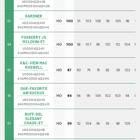
US3004222408
840M003004222408
GARDNER
83
HO
100
91
103
108
99
109
98
99
US3004222410
840M003004222410
FOXBERRY JS
MCLOVIN-ET
84
HO
100
98
107
86
110
112
104
119
US3004222411
840M003004222411
K&C-VIEW MAC
ROSWELL
85
HO
87
90
79
76
82
58
102
116
US3004222414
840M003004222414
OUR-FAVORITE
AIR RUCKUS
86
HO
84
94
99
106
102
103
94
84
US3004222416
840M003004222416
BUFF-DEL
ELEGANT
87
HO
99
92
104
96
93
98
109
111
CHAOS-ET
US3004222418
840M003004222418