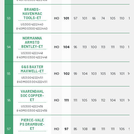
BRANDS-
HAVEN MAC
93
HO
101
97
101
66
74
105
110
117
TOOLS-ET
US3004222440
840M003004222440
NORMANNA
ARMSTD
94
HO
104
96
113
100
113
111
110
105
BENTLEY-ET
US3004222448
840M003004222448
G&S BAXTER
MAXWELL-ET
95
HO
102
99
104
103
105
106
101
104
US3004222451
840M003004222451
VAARENDAHL
SOC COPPER-
96
HO
111
111
105
109
112
104
101
104
ET
US3004222459
840M003004222459
PIERCE-VALE
PS DRAMBUIE-
97
HO
97
86
108
88
111
111
106
97
ET