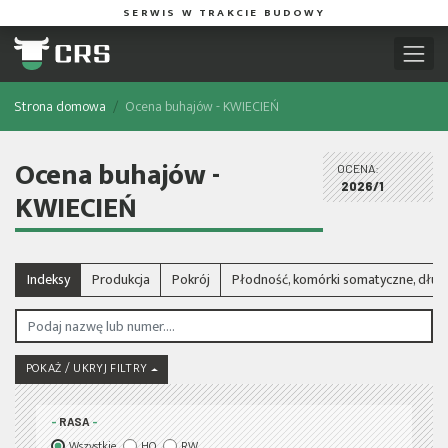
SERWIS W TRAKCIE BUDOWY
Strona domowa
Ocena buhajów - KWIECIEŃ
Ocena buhajów -
OCENA:
2026/1
KWIECIEŃ
Indeksy
Produkcja
Pokrój
Płodność, komórki somatyczne, dłu
POKAŻ / UKRYJ FILTRY
RASA
Wszystkie
HO
RW