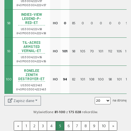
US3004222467
840M003004222467
INDIES-VIEW
LEGEND-P-
98
HO
0
85
0
0
0
0
0
92
RED-ET
US3004222468
840M003004222468
TIL-ACRES
ARMSTED
99
HO
101
98
105
70
101
112
106
106
VERNAL-ET
US3004222469
840M003004222469
RONELEE
ZENITH
100
HO
94
82
101
108
100
98
101
116
DESTROYER-ET
US3004222493
840M003004222493
Zapisz dane
na stronę
Wyświetlone
81-100
z
175 028
rekordów.
«
1
2
3
4
5
6
7
8
9
10
»