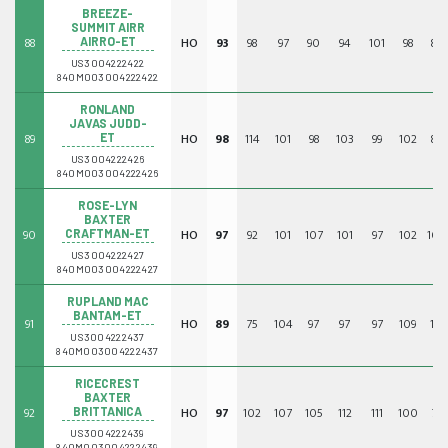
BREEZE-
SUMMIT AIRR
88
HO
93
98
97
90
94
101
98
87
AIRRO-ET
US3004222422
840M003004222422
RONLAND
JAVAS JUDD-
89
HO
98
114
101
98
103
99
102
82
ET
US3004222426
840M003004222426
ROSE-LYN
BAXTER
90
HO
97
92
101
107
101
97
102
104
CRAFTMAN-ET
US3004222427
840M003004222427
RUPLAND MAC
BANTAM-ET
91
HO
89
75
104
97
97
97
109
113
US3004222437
840M003004222437
RICECREST
BAXTER
92
HO
97
102
107
105
112
111
100
79
BRITTANICA
US3004222439
840M003004222439