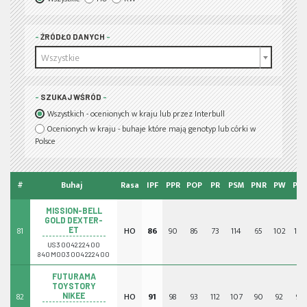
ŹRÓDŁO DANYCH
Wszystkie
SZUKAJ WŚRÓD
Wszystkich - ocenionych w kraju lub przez Interbull
Ocenionych w kraju - buhaje które mają genotyp lub córki w
Polsce
#
Buhaj
Rasa
IPF
PPR
POP
PR
PSM
PNR
PW
PPŁ
MISSION-BELL
GOLD DEXTER-
81
HO
86
90
86
73
114
65
102
101
ET
US3004222400
840M003004222400
FUTURAMA
TOYSTORY
82
HO
91
98
93
112
107
90
92
91
NIKEE