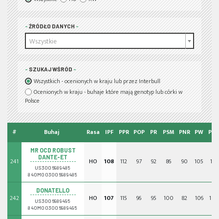
ŹRÓDŁO DANYCH
Wszystkie
SZUKAJ WŚRÓD
Wszystkich - ocenionych w kraju lub przez Interbull
Ocenionych w kraju - buhaje które mają genotyp lub córki w
Polsce
#
Buhaj
Rasa
IPF
PPR
POP
PR
PSM
PNR
PW
PPŁ
MR OCD ROBUST
DANTE-ET
241
HO
108
112
97
92
86
90
105
111
US3006989485
840M003006989485
DONATELLO
242
HO
107
115
96
95
100
82
106
101
US3006989495
840M003006989495