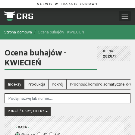
SERWIS W TRAKCIE BUDOWY
Strona domowa
Ocena buhajów - KWIECIEŃ
Ocena buhajów -
OCENA:
2026/1
KWIECIEŃ
Indeksy
Produkcja
Pokrój
Płodność, komórki somatyczne, dłu
POKAŻ / UKRYJ FILTRY
RASA
Wszystkie
HO
RW