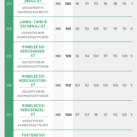
28544-ET
253
HO
105
96
111
112
99
98
115
111
US3007625174
840M003007625174
LANGS-TWIN-B
SSI SBN AJ-ET
254
HO
101
90
112
105
97
111
111
104
US3007701805
840M003007701805
RONELEE SSI
HERO DASHER-
255
HO
103
92
114
103
111
115
109
102
ET
US3007701808
840M003007701808
RONELEE SSI
HERO DAYSTAR-
256
HO
110
101
112
106
110
106
112
105
ET
US3007701809
840M003007701809
RONELEE SSI
HERO DENZEL-
257
HO
100
87
123
99
111
112
125
103
ET
US3007701817
840M003007701817
FUSTEAD SSI