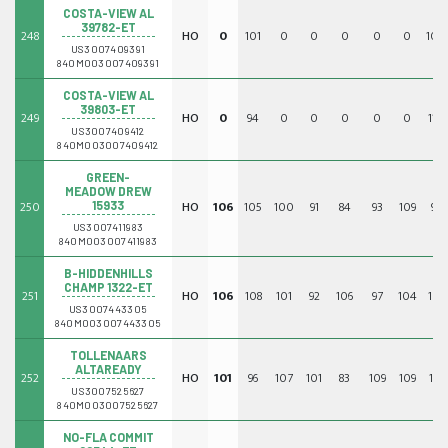
COSTA-VIEW AL
39782-ET
248
HO
0
101
0
0
0
0
0
104
US3007409391
840M003007409391
COSTA-VIEW AL
39803-ET
249
HO
0
94
0
0
0
0
0
110
US3007409412
840M003007409412
GREEN-
MEADOW DREW
250
HO
106
105
100
91
84
93
109
99
15933
US3007411983
840M003007411983
B-HIDDENHILLS
CHAMP 1322-ET
251
HO
106
108
101
92
106
97
104
101
US3007443305
840M003007443305
TOLLENAARS
ALTAREADY
252
HO
101
96
107
101
83
109
109
117
US3007525627
840M003007525627
NO-FLA COMMIT