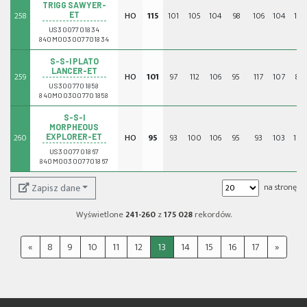
TRIGG SAWYER-
258
HO
115
101
105
104
98
106
104
118
ET
US3007701834
840M003007701834
S-S-I PLATO
LANCER-ET
259
HO
101
97
112
106
95
117
107
89
US3007701858
840M003007701858
S-S-I
MORPHEOUS
260
HO
95
93
100
106
95
93
103
101
EXPLORER-ET
US3007701867
840M003007701867
Zapisz dane
na stronę
Wyświetlone
241-260
z
175 028
rekordów.
«
8
9
10
11
12
13
14
15
16
17
»