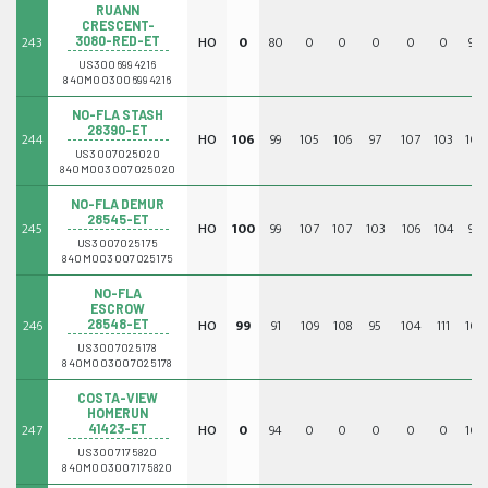
RUANN
CRESCENT-
243
HO
0
80
0
0
0
0
0
95
3080-RED-ET
US3006994216
840M003006994216
NO-FLA STASH
28390-ET
244
HO
106
99
105
106
97
107
103
103
US3007025020
840M003007025020
NO-FLA DEMUR
28545-ET
245
HO
100
99
107
107
103
106
104
95
US3007025175
840M003007025175
NO-FLA
ESCROW
246
HO
99
91
109
108
95
104
111
108
28548-ET
US3007025178
840M003007025178
COSTA-VIEW
HOMERUN
247
HO
0
94
0
0
0
0
0
108
41423-ET
US3007175820
840M003007175820