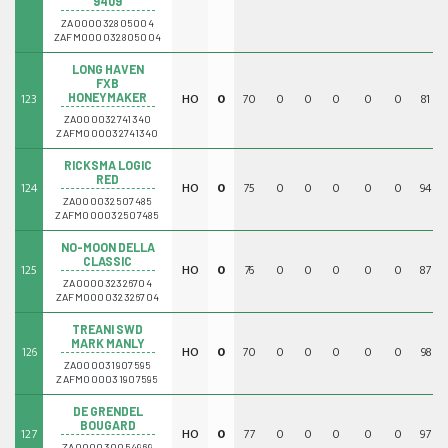
9409
ZA000032805004
ZAFM000032805004
LONG HAVEN
FXB
123
HO
0
70
0
0
0
0
0
81
HONEYMAKER
ZA000032741340
ZAFM000032741340
RICKSMA LOGIC
RED
124
HO
0
75
0
0
0
0
0
94
ZA000032507485
ZAFM000032507485
NO-MOON DELLA
CLASSIC
125
HO
0
76
0
0
0
0
0
87
ZA000032326704
ZAFM000032326704
TREANI SWD
MARK MANLY
126
HO
0
70
0
0
0
0
0
98
ZA000031907595
ZAFM000031907595
DE GRENDEL
BOUGARD
127
HO
0
77
0
0
0
0
0
97
ZA000030054969