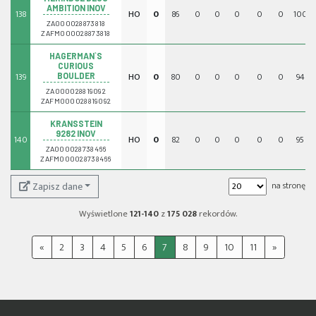
AMBITION INOV
138
HO
0
86
0
0
0
0
0
100
ZA000028873818
ZAFM000028873818
HAGERMAN`S
CURIOUS
139
HO
0
80
0
0
0
0
0
94
BOULDER
ZA000028819092
ZAFM000028819092
KRANSSTEIN
9282 INOV
140
HO
0
82
0
0
0
0
0
95
ZA000028738466
ZAFM000028738466
Zapisz dane
na stronę
Wyświetlone
121-140
z
175 028
rekordów.
«
2
3
4
5
6
7
8
9
10
11
»