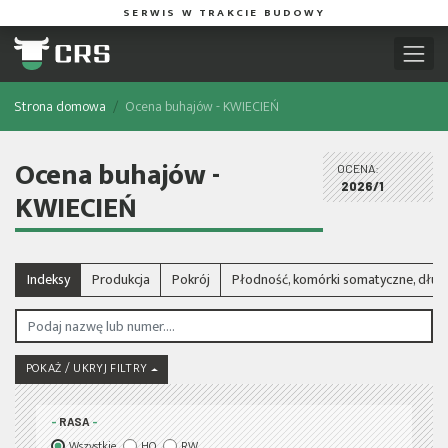
SERWIS W TRAKCIE BUDOWY
Strona domowa
Ocena buhajów - KWIECIEŃ
Ocena buhajów -
OCENA:
2026/1
KWIECIEŃ
Indeksy
Produkcja
Pokrój
Płodność, komórki somatyczne, dłu
POKAŻ / UKRYJ FILTRY
RASA
Wszystkie
HO
RW