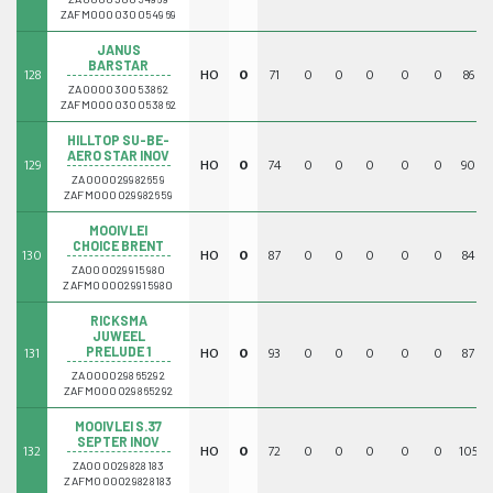
ZAFM000030054969
JANUS
BARSTAR
128
HO
0
71
0
0
0
0
0
86
ZA000030053862
ZAFM000030053862
HILLTOP SU-BE-
AERO STAR INOV
129
HO
0
74
0
0
0
0
0
90
ZA000029982659
ZAFM000029982659
MOOIVLEI
CHOICE BRENT
130
HO
0
87
0
0
0
0
0
84
ZA000029915980
ZAFM000029915980
RICKSMA
JUWEEL
131
HO
0
93
0
0
0
0
0
87
PRELUDE 1
ZA000029865292
ZAFM000029865292
MOOIVLEI S.37
SEPTER INOV
132
HO
0
72
0
0
0
0
0
105
ZA000029828183
ZAFM000029828183