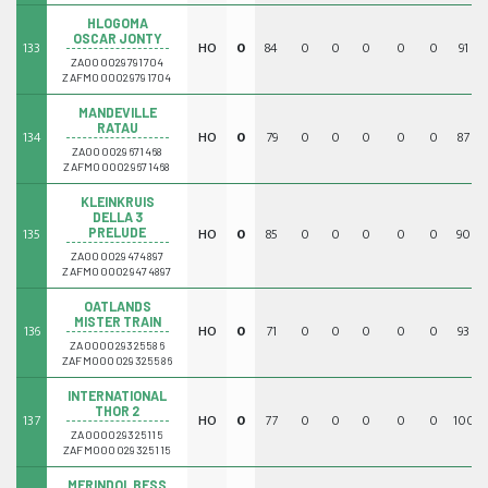
HLOGOMA
OSCAR JONTY
133
HO
0
84
0
0
0
0
0
91
ZA000029791704
ZAFM000029791704
MANDEVILLE
RATAU
134
HO
0
79
0
0
0
0
0
87
ZA000029671468
ZAFM000029671468
KLEINKRUIS
DELLA 3
135
HO
0
85
0
0
0
0
0
90
PRELUDE
ZA000029474897
ZAFM000029474897
OATLANDS
MISTER TRAIN
136
HO
0
71
0
0
0
0
0
93
ZA000029325586
ZAFM000029325586
INTERNATIONAL
THOR 2
137
HO
0
77
0
0
0
0
0
100
ZA000029325115
ZAFM000029325115
MERINDOL BESS