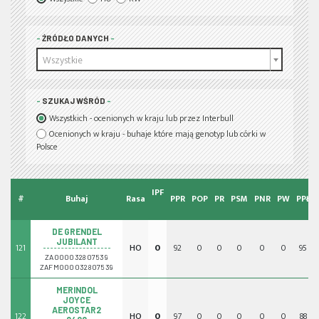
ŹRÓDŁO DANYCH
Wszystkie
SZUKAJ WŚRÓD
Wszystkich - ocenionych w kraju lub przez Interbull
Ocenionych w kraju - buhaje które mają genotyp lub córki w
Polsce
IPF
#
Buhaj
Rasa
PPR
POP
PR
PSM
PNR
PW
PPŁ
DE GRENDEL
JUBILANT
121
HO
0
92
0
0
0
0
0
95
ZA000032807539
ZAFM000032807539
MERINDOL
JOYCE
AEROSTAR2
122
HO
0
97
0
0
0
0
0
88