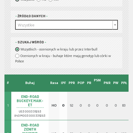
ŹRÓDŁO DANYCH
Wszystkie
SZUKAJ WŚRÓD
Wszystkich - ocenionych w kraju lub przez Interbull
Ocenionych w kraju - buhaje które mają genotyp lub córki w
Polsce
PSM
#
Buhaj
Rasa
IPF
PPR
POP
PR
PNR
PW
PPŁ
IE
END-ROAD
BUCKEYE MAIK-
1
HO
0
92
0
0
0
0
0
83
0
ET
US3000336293
840M003000336293
END-ROAD
ZENITH