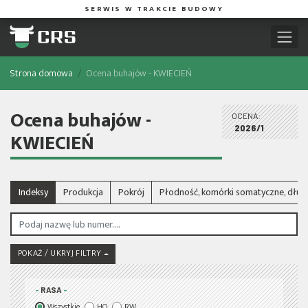
SERWIS W TRAKCIE BUDOWY
Strona domowa
Ocena buhajów - KWIECIEŃ
Ocena buhajów -
OCENA:
2026/1
KWIECIEŃ
Indeksy
Produkcja
Pokrój
Płodność, komórki somatyczne, dłu
POKAŻ / UKRYJ FILTRY
RASA
Wszystkie
HO
RW