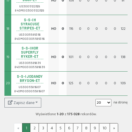
17
HO
0
106
0
0
0
0
0
91
0
US3005122629
840M003005122629
S-S-I H
SYRACUSE
18
HO
0
116
0
0
0
0
0
122
0
STRIPES-ET
US3005586369
840M003005586369
S-S-I HOR
SUPERFLY
19
HO
0
101
0
0
0
0
0
138
0
RYKER-ET
US3005586836
840M003005586836
S-S-I JODANDY
BRYSON-ET
20
HO
0
125
0
0
0
0
0
109
0
US3005586907
840M003005586907
Zapisz dane
na stronę
Wyświetlone
1-20
z
175 028
rekordów.
«
1
2
3
4
5
6
7
8
9
10
»