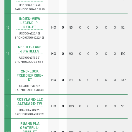
US3004201949
840M003004201949
INDIES-VIEW
LEGEND-P-
13
HO
0
85
0
0
0
0
0
92
0
RED-ET
US3004222468
840M003004222468
NEEDLE-LANE
JS WHEELS
14
HO
0
90
0
0
0
0
0
110
0
US3004319651
840M003004319651
2ND-LOOK
FREDDIE PRIDE-
15
HO
0
89
0
0
0
0
0
107
0
ET
US3004418282
840M003004418282
ROSYLANE-LLC
ALTASAGE-TW
16
HO
0
109
0
0
0
0
0
95
0
US3004886528
840M003004886528
RUANN PLA
GRATEFUL-
91661-ET