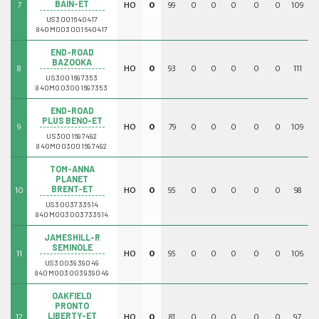
7
HO
0
99
0
0
0
0
0
109
0
BAIN-ET
US3001640417
840M003001640417
END-ROAD
BAZOOKA
8
HO
0
93
0
0
0
0
0
111
0
US3001697353
840M003001697353
END-ROAD
PLUS BENO-ET
9
HO
0
79
0
0
0
0
0
109
0
US3001697492
840M003001697492
TOM-ANNA
PLANET
10
HO
0
95
0
0
0
0
0
98
0
BRENT-ET
US3003733614
840M003003733614
JAMESHILL-R
SEMINOLE
11
HO
0
95
0
0
0
0
0
106
0
US3003939049
840M003003939049
OAKFIELD
PRONTO
12
HO
0
81
0
0
0
0
0
97
0
LIBERTY-ET