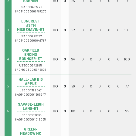
2
HO
0
86
0
0
0
0
0
109
0
MANNING
US3000487276
840M003000487276
LUNCREST
JSTM
3
HO
0
92
0
0
0
0
0
103
0
MISBEHAVIN-ET
US3000942787
840M003000942787
OAKFIELD
ENCINO
4
HO
0
94
0
0
0
0
0
100
0
BOUNCER-ET
US3000942895
840M003000942895
HALL-LAR BIG
APPLE
5
HO
0
99
0
0
0
0
0
77
0
US3001399547
840M003001399547
SAVAGE-LEIGH
LANG-ET
6
HO
0
80
0
0
0
0
0
96
0
US3001512065
840M003001512065
GREEN-
MEADOW MC