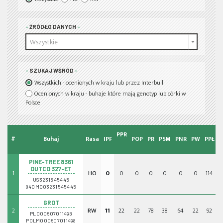
ŹRÓDŁO DANYCH
Wszystkie
SZUKAJ WŚRÓD
Wszystkich - ocenionych w kraju lub przez Interbull
Ocenionych w kraju - buhaje które mają genotyp lub córki w
Polsce
PPR
#
Buhaj
Rasa
IPF
POP
PR
PSM
PNR
PW
PPŁ
PINE-TREE 8361
OUTCO 327-ET
1
HO
0
0
0
0
0
0
0
114
US3231545445
840M003231545445
GROT
2
RW
11
22
22
78
38
64
22
92
-
PL000607011498
POLM000607011498