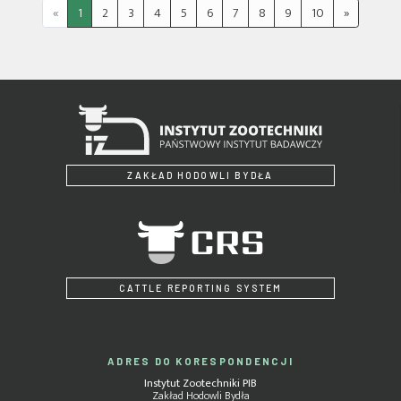
«
1
2
3
4
5
6
7
8
9
10
»
ZAKŁAD HODOWLI BYDŁA
CATTLE REPORTING SYSTEM
ADRES DO KORESPONDENCJI
Instytut Zootechniki PIB
Zakład Hodowli Bydła