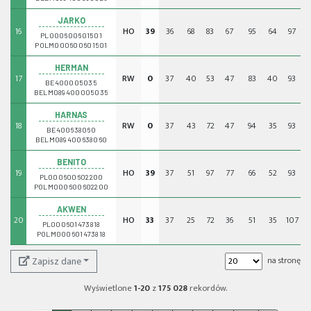
JARKO
16
HO
39
36
68
83
67
95
64
97
-
PL000600601501
POLM000600601501
HERMAN
17
RW
0
37
40
53
47
83
40
93
BE400005035
BELM089400005035
HARNAS
18
RW
0
37
43
72
47
94
35
93
BE400638060
BELM089400638060
BENITO
19
HO
39
37
51
97
77
66
52
93
-
PL000600602200
POLM000600602200
AKWEN
20
HO
33
37
25
72
36
51
35
107
-
PL000601473818
POLM000601473818
Zapisz dane
na stronę
Wyświetlone
1-20
z
175 028
rekordów.