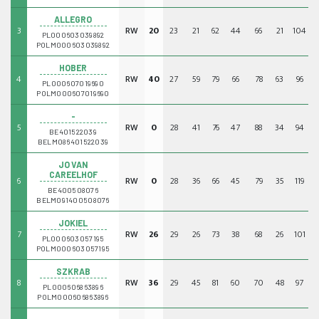
ALLEGRO
3
RW
20
23
21
62
44
66
21
104
-
PL000603039892
POLM000603039892
HOBER
4
RW
40
27
59
79
66
78
63
96
-
PL000607019690
POLM000607019690
-
5
RW
0
28
41
76
47
88
34
94
BE401522039
BELM086401522039
JO VAN
CAREELHOF
6
RW
0
28
36
66
45
79
35
119
BE400508076
BELM091400508076
JOKIEL
7
RW
26
29
26
73
38
68
26
101
-
PL000603057195
POLM000603057195
SZKRAB
8
RW
36
29
45
81
60
70
48
97
-
PL000606863896
POLM000606863896