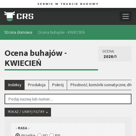
SERWIS W TRAKCIE BUDOWY
Strona domowa
Ocena buhajów - KWIECIEŃ
Ocena buhajów -
OCENA:
2026/1
KWIECIEŃ
Indeksy
Produkcja
Pokrój
Płodność, komórki somatyczne, dłu
POKAŻ / UKRYJ FILTRY
RASA
Wszystkie
HO
RW