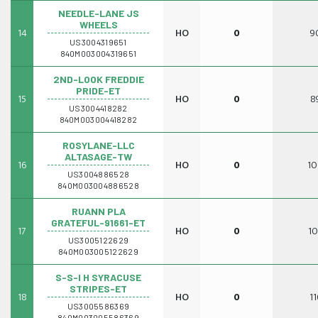
NEEDLE-LANE JS
WHEELS
14
HO
0
9
US3004319651
840M003004319651
2ND-LOOK FREDDIE
PRIDE-ET
15
HO
0
8
US3004418282
840M003004418282
ROSYLANE-LLC
ALTASAGE-TW
16
HO
0
10
US3004886528
840M003004886528
RUANN PLA
GRATEFUL-91661-ET
17
HO
0
10
US3005122629
840M003005122629
S-S-I H SYRACUSE
STRIPES-ET
18
HO
0
11
US3005586369
840M003005586369