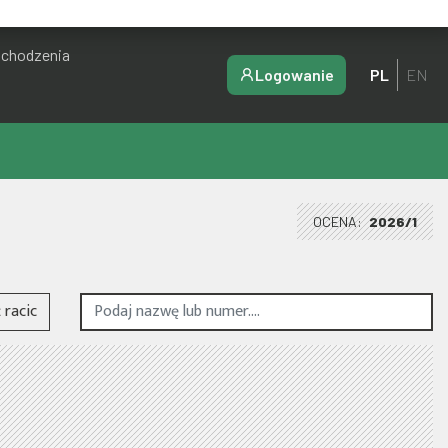
ochodzenia
Logowanie
PL
EN
OCENA:
2026/1
racic