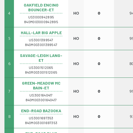
OAKFIELD ENCINO
BOUNCER-ET
4
HO
0
9
US3000942895
840M003000942895
HALL-LAR BIG APPLE
5
HO
0
9
US3001399547
840M003001399547
SAVAGE-LEIGH LANG-
ET
6
HO
0
8
US3001512065
840M003001512065
GREEN-MEADOW MC
BAIN-ET
7
HO
0
9
US3001640417
840M003001640417
END-ROAD BAZOOKA
8
HO
0
9
US3001697353
840M003001697353