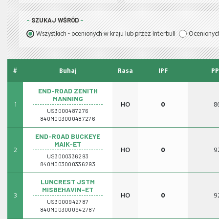
SZUKAJ WŚRÓD
Wszystkich - ocenionych w kraju lub przez Interbull
Ocenionych
#
Buhaj
Rasa
IPF
PP
END-ROAD ZENITH
MANNING
1
HO
0
8
US3000487276
840M003000487276
END-ROAD BUCKEYE
MAIK-ET
2
HO
0
9
US3000336293
840M003000336293
LUNCREST JSTM
MISBEHAVIN-ET
3
HO
0
9
US3000942787
840M003000942787