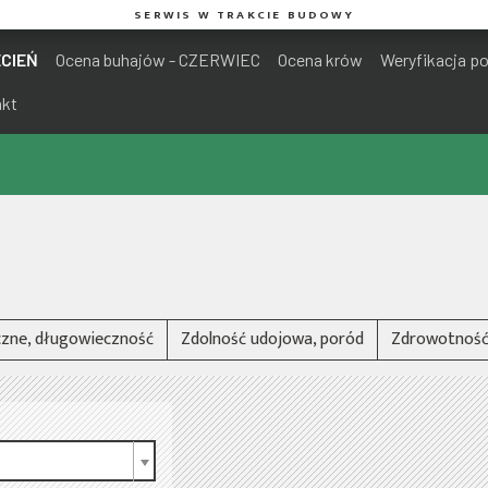
SERWIS W TRAKCIE BUDOWY
ECIEŃ
Ocena buhajów - CZERWIEC
Ocena krów
Weryfikacja p
akt
zne, długowieczność
Zdolność udojowa, poród
Zdrowotność 