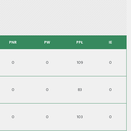
PNR
PW
PPŁ
IE
0
0
109
0
0
0
83
0
0
0
103
0