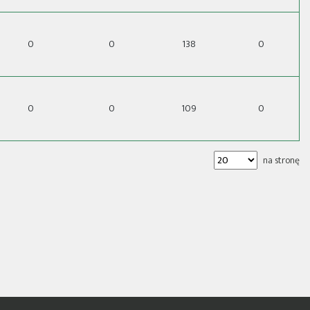
0
0
138
0
0
0
109
0
na stronę