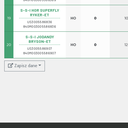
S-S-I HOR SUPERFLY
RYKER-ET
19
HO
0
10
US3005586836
840M003005586836
S-S-I JODANDY
BRYSON-ET
20
HO
0
12
US3005586907
840M003005586907
Zapisz dane