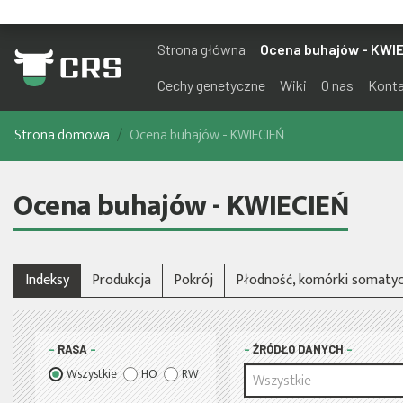
Strona główna
Ocena buhajów - KWI
Cechy genetyczne
Wiki
O nas
Kont
Strona domowa
Ocena buhajów - KWIECIEŃ
Ocena buhajów - KWIECIEŃ
Indeksy
Produkcja
Pokrój
Płodność, komórki somatyc
RASA
ŹRÓDŁO DANYCH
Wszystkie
HO
RW
Wszystkie