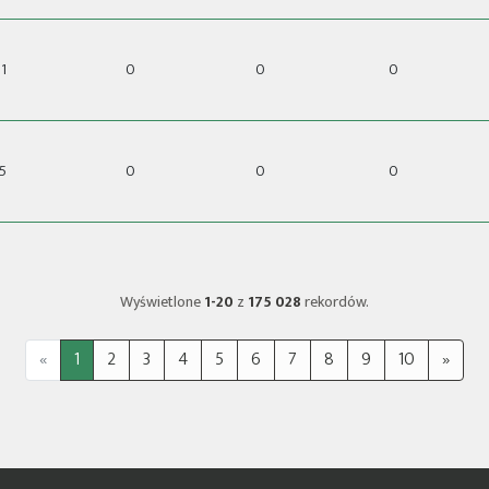
1
0
0
0
5
0
0
0
Wyświetlone
1-20
z
175 028
rekordów.
«
1
2
3
4
5
6
7
8
9
10
»