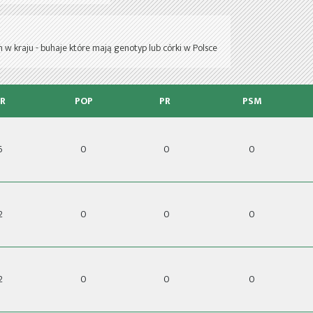
 w kraju - buhaje które mają genotyp lub córki w Polsce
R
POP
PR
PSM
6
0
0
0
2
0
0
0
2
0
0
0