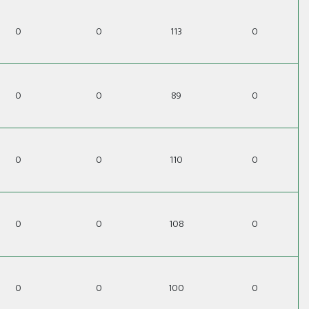
0
0
113
0
0
0
89
0
0
0
110
0
0
0
108
0
0
0
100
0