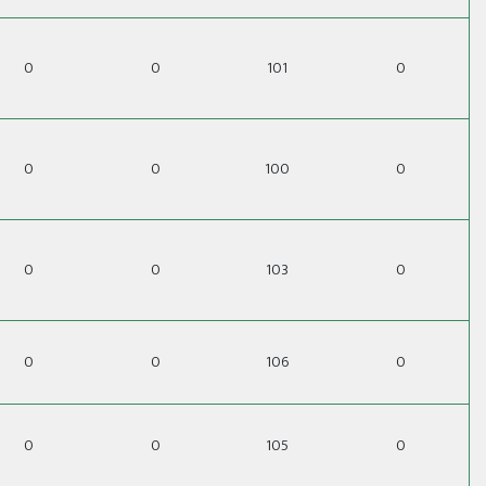
0
0
101
0
0
0
100
0
0
0
103
0
0
0
106
0
0
0
105
0