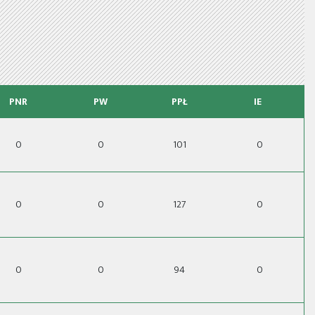
PNR
PW
PPŁ
IE
0
0
101
0
0
0
127
0
0
0
94
0