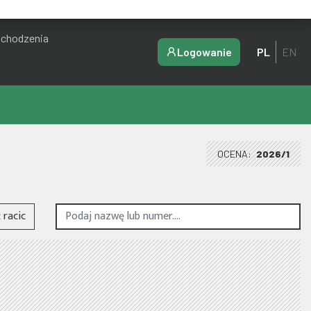
ochodzenia
Logowanie
PL
EN
OCENA:
2026/1
racic