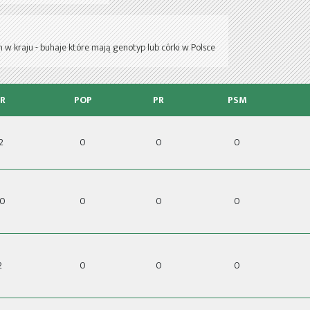
 w kraju - buhaje które mają genotyp lub córki w Polsce
R
POP
PR
PSM
2
0
0
0
0
0
0
0
2
0
0
0