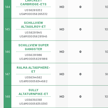
LARCREST
CAMBRIDGE-ETS
144
HO
0
10
US56265332
USAM000056265332
SCHILLVIEW
ALTAGILROY-ET
145
HO
0
10
US56291945
USAM000056291945
SCHILLVIEW SUPER
GANGSTER
146
HO
0
10
US56291986
USAM000056291986
RALMA ALTASPHERE-
ET
147
HO
0
9
US56344562
USAM000056344562
SULLY
ALTATURNPIKE-ET
148
HO
0
10
US56350393
USAM000056350393