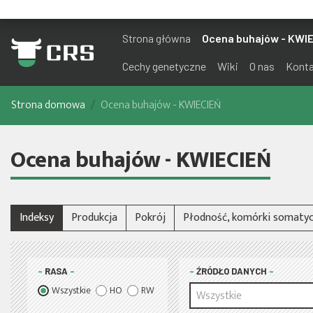
Strona główna
Ocena buhajów - KWI
Cechy genetyczne
Wiki
O nas
Kont
Strona domowa
Ocena buhajów - KWIECIEŃ
Ocena buhajów - KWIECIEŃ
Indeksy
Produkcja
Pokrój
Płodność, komórki somatyc
RASA
ŹRÓDŁO DANYCH
Wszystkie
HO
RW
Wszystkie