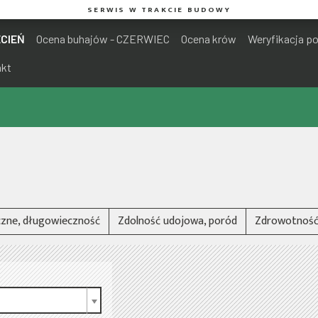
SERWIS W TRAKCIE BUDOWY
ECIEŃ
Ocena buhajów - CZERWIEC
Ocena krów
Weryfikacja p
akt
zne, długowieczność
Zdolność udojowa, poród
Zdrowotność 