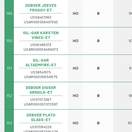
DEBOER JEEVES
FROGGY-ET
149
HO
0
9
US56407363
USAM000056407363
GIL-GAR KARSTEN
VINCE-ET
150
HO
0
9
US56496073
USAM000056496073
GIL-GAR
ALTAEMPIRE-ET
151
HO
0
9
US56541575
USAM000056541575
DEBOER DIGGER
ARNOLD-ET
152
HO
0
9
US57072367
USAM000057072367
DEBOER PLATO
GLASS-ET
153
HO
0
10
US57094226
USAM000057094226