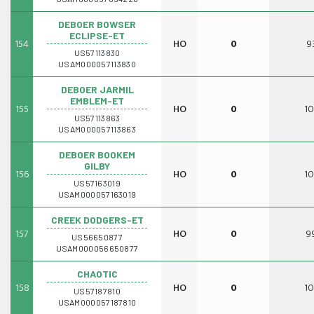
DEBOER BOWSER
ECLIPSE-ET
154
HO
0
9
US57113830
USAM000057113830
DEBOER JARMIL
EMBLEM-ET
155
HO
0
10
US57113863
USAM000057113863
DEBOER BOOKEM
GILBY
156
HO
0
10
US57163019
USAM000057163019
CREEK DODGERS-ET
157
HO
0
9
US56650877
USAM000056650877
CHAOTIC
158
HO
0
10
US57187810
USAM000057187810