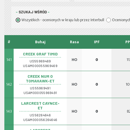
SZUKAJ WŚRÓD
Wszystkich - ocenionych w kraju lub przez Interbull
Ocenionych
#
Buhaj
Rasa
IPF
PP
CREEK GRAF TIMID
141
HO
0
11
US55969469
USAM000055969469
CREEK NUM O
TOMAHAWK-ET
142
HO
0
10
US55969491
USAM000055969491
LARCREST CAYNCE-
ET
143
HO
0
8
US56264646
USAM000056264646