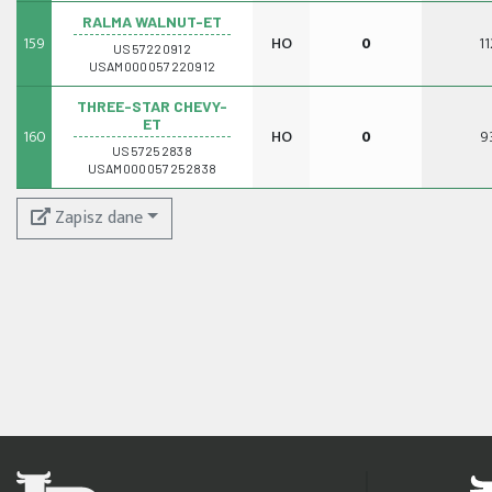
RALMA WALNUT-ET
159
HO
0
11
US57220912
USAM000057220912
THREE-STAR CHEVY-
ET
160
HO
0
9
US57252838
USAM000057252838
Zapisz dane