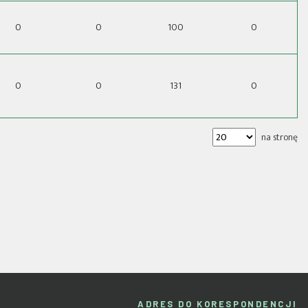
0
0
100
0
0
0
131
0
na stronę
ADRES DO KORESPONDENCJI