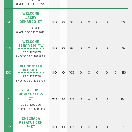
840M003011639772
WELCOME
JACEY
128
HO
0
98
0
0
0
0
0
120
0
DEMARCO-ET
US3011639813
840M003011639813
WELCOME
TANGO AIM-TW
129
HO
0
99
0
0
0
0
0
99
0
US3011639835
840M003011639835
BLUMENFELD
BRICKS-ET
130
HO
0
103
0
0
0
0
0
116
0
US3011733739
840M003011733739
VIEW-HOME
MONEYBALL P-
131
HO
0
105
0
0
0
0
0
104
0
ET
US3011789025
840M003011789025
ENSENADA
PEGASUS CRI-
132
HO
0
103
0
0
0
0
0
95
0
P-ET