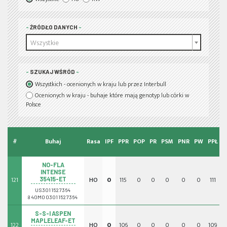
ŹRÓDŁO DANYCH
Wszystkie
SZUKAJ WŚRÓD
Wszystkich - ocenionych w kraju lub przez Interbull
Ocenionych w kraju - buhaje które mają genotyp lub córki w
Polsce
I
#
Buhaj
Rasa
IPF
PPR
POP
PR
PSM
PNR
PW
PPŁ
NO-FLA
INTENSE
121
HO
0
115
0
0
0
0
0
111
0
35415-ET
US3011527364
840M003011527364
S-S-I ASPEN
MAPLELEAF-ET
122
HO
0
106
0
0
0
0
0
109
0