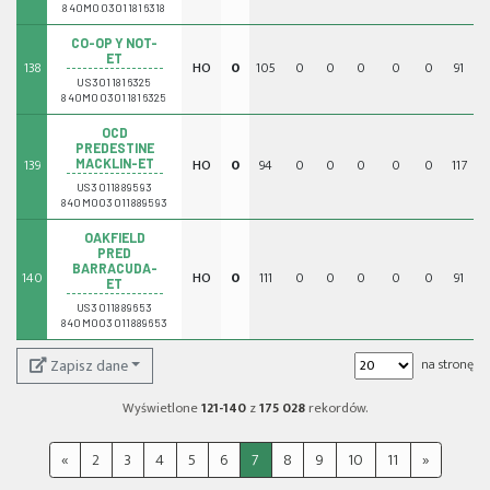
840M003011816318
CO-OP Y NOT-
ET
138
HO
0
105
0
0
0
0
0
91
0
US3011816325
840M003011816325
OCD
PREDESTINE
139
HO
0
94
0
0
0
0
0
117
0
MACKLIN-ET
US3011889593
840M003011889593
OAKFIELD
PRED
BARRACUDA-
140
HO
0
111
0
0
0
0
0
91
0
ET
US3011889653
840M003011889653
Zapisz dane
na stronę
Wyświetlone
121-140
z
175 028
rekordów.
«
2
3
4
5
6
7
8
9
10
11
»