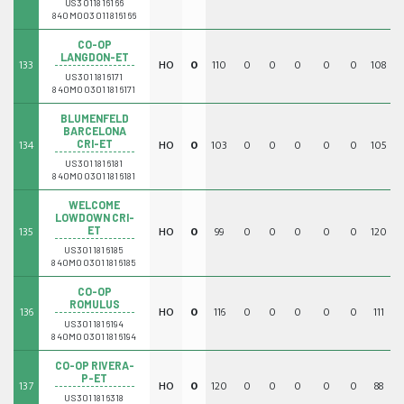
US3011816166
840M003011816166
CO-OP
LANGDON-ET
133
HO
0
110
0
0
0
0
0
108
0
US3011816171
840M003011816171
BLUMENFELD
BARCELONA
134
HO
0
103
0
0
0
0
0
105
0
CRI-ET
US3011816181
840M003011816181
WELCOME
LOWDOWN CRI-
135
HO
0
99
0
0
0
0
0
120
0
ET
US3011816185
840M003011816185
CO-OP
ROMULUS
136
HO
0
116
0
0
0
0
0
111
0
US3011816194
840M003011816194
CO-OP RIVERA-
P-ET
137
HO
0
120
0
0
0
0
0
88
0
US3011816318