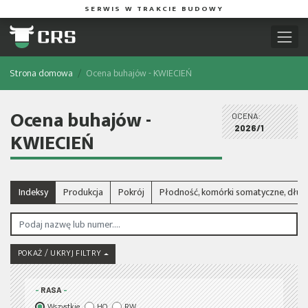
SERWIS W TRAKCIE BUDOWY
Strona domowa
Ocena buhajów - KWIECIEŃ
Ocena buhajów -
OCENA:
2026/1
KWIECIEŃ
Indeksy
Produkcja
Pokrój
Płodność, komórki somatyczne, dłu
POKAŻ / UKRYJ FILTRY
RASA
Wszystkie
HO
RW