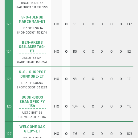
US3011538055
840M003011538055
S-S-I JEROD
MARCHMAN-ET
123
HO
0
91
0
0
0
0
0
137
0
US3011538214
840M003011538214
BEN-AKERS
SSI LASERTAG-
124
HO
0
115
0
0
0
0
0
92
0
ET
US3011538241
840M003011538241
S-S-I SUSPECT
DUNMORE-ET
125
HO
0
98
0
0
0
0
0
121
0
US3011538293
840M003011538293
BUSH-BROS
SHAN SPECIFY
126
HO
0
104
0
0
0
0
0
113
0
154
US3011611152
840M003011611152
WELCOME OAK
GILBY-ET
127
HO
0
116
0
0
0
0
0
103
0
US3011639772